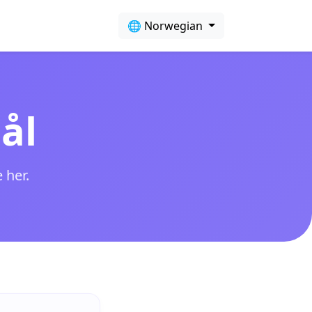
🌐 Norwegian
ål
 her.