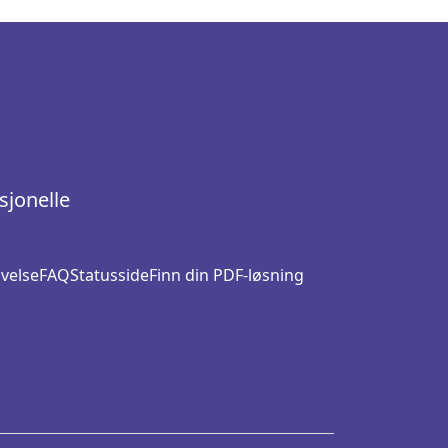
sjonelle
ivelse
FAQ
Statusside
Finn din PDF-løsning