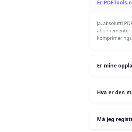
Er PDFTools.n
Ja, absolutt! P
abonnementer og
komprimerings-
Er mine oppla
Hva er den ma
Må jeg regist