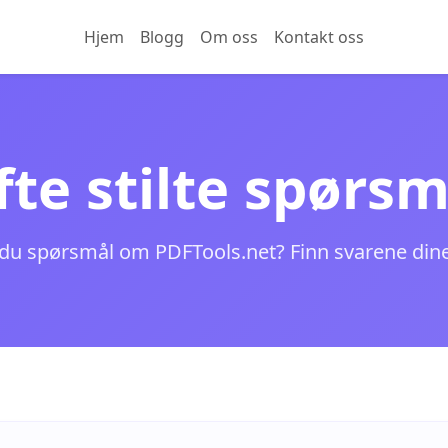
Hjem
Blogg
Om oss
Kontakt oss
fte stilte spørsm
du spørsmål om PDFTools.net? Finn svarene dine