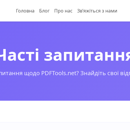
Головна
Блог
Про нас
Звʼяжіться з нами
Часті запитанн
итання щодо PDFTools.net? Знайдіть свої відп