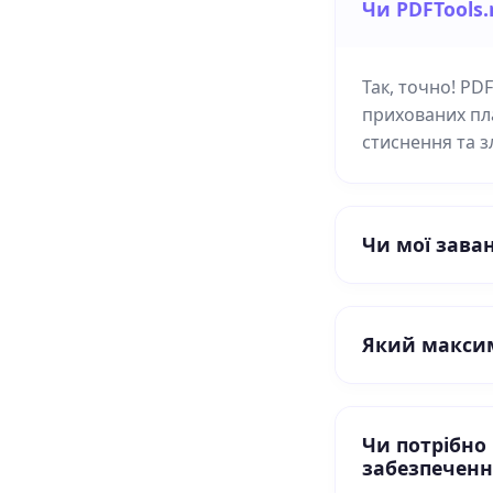
Чи PDFTools
Так, точно! PD
прихованих пл
стиснення та 
Чи мої зава
Який максим
Чи потрібно
забезпеченн