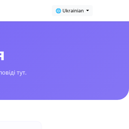
🌐 Ukrainian
я
овіді тут.