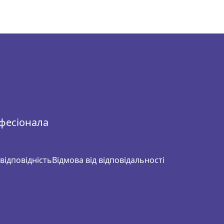
офесіонала
відповідність
Відмова від відповідальності