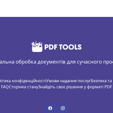
альна обробка документів для сучасного пр
ітика конфіденційності
Умови надання послуг
Безпека та 
FAQ
Сторінка стану
Знайдіть своє рішення у форматі PDF