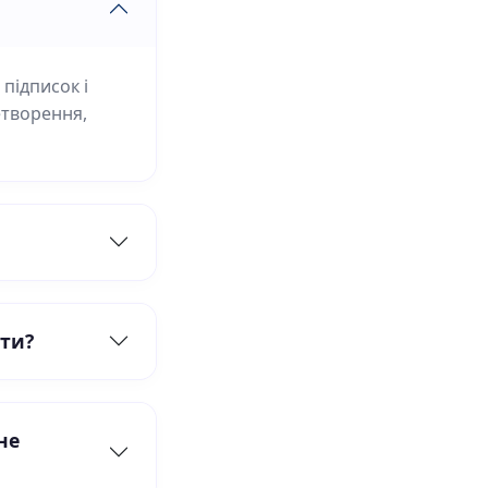
 підписок і
етворення,
ти?
не