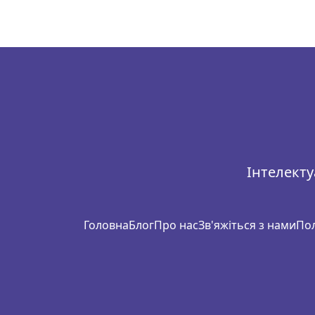
Інтелекту
Головна
Блог
Про нас
Зв'яжіться з нами
Пол