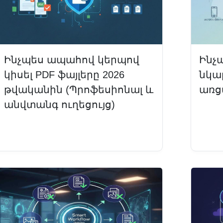
Ինչպես ապահով կերպով
Ինչ
կիսել PDF ֆայլերը 2026
նկա
թվականին (Պրոֆեսիոնալ և
առցա
անվտանգ ուղեցույց)
Կար
Կարդալ ավելին