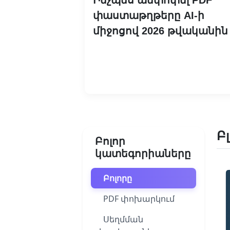
փաստաթղթերը AI-ի
միջոցով 2026 թվականին
Կարդալ ավելին
Բ
Բոլոր
կատեգորիաները
Բոլորը
PDF փոխարկում
Սեղմման