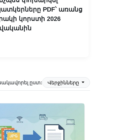
ատկերները PDF՝ առանց
րակի կորստի 2026
վականին
Կարդալ ավելին
սակավորել ըստ:
Վերջինները