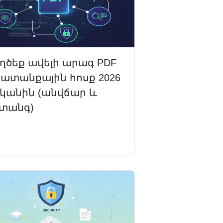
ղծեք ավելի արագ PDF
ատանքային հոսք 2026
կանին (անվճար և
տանգ)
դալ ավելին