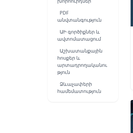
խորհուրդներ
PDF
անվտանգություն
ԱԻ գործիքներ և
ավտոմատացում
Աշխատանքային
հոսքեր և
արտադրողականու
թյուն
Ձևաչափերի
համեմատություն