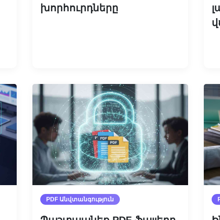
խորհուրդները
լ
վ
Կարդալ ավելին
PDF Անվտանգություն
Պաշտպանեք PDF ֆայլերը
Ի