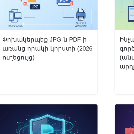
Փոխակերպեք JPG-ն PDF-ի
Ինչ
առանց որակի կորստի (2026
գոր
ուղեցույց)
(ան
արդ
Կարդալ ավելին
Կար