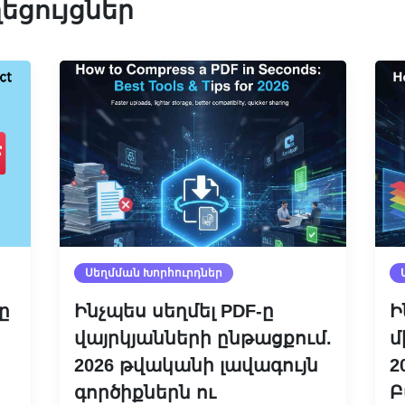
եցույցներ
Սեղմման Խորհուրդներ
ը
Ինչպես սեղմել PDF-ը
Ի
վայրկյանների ընթացքում.
մ
2026 թվականի լավագույն
2
գործիքներն ու
Բ