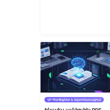
Կարդալ ավելին
ԱԻ Գործիքներ ԵՒ Ավտոմատացում
Ինչպես ամփոփել PDF