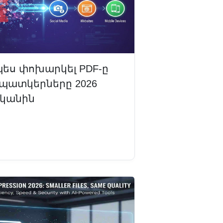
պես փոխարկել PDF-ը
 պատկերները 2026
կանին
դալ ավելին