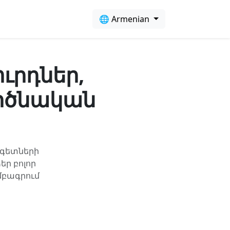
🌐 Armenian
ուրդներ,
ործնական
ագետների
եր բոլոր
մբագրում