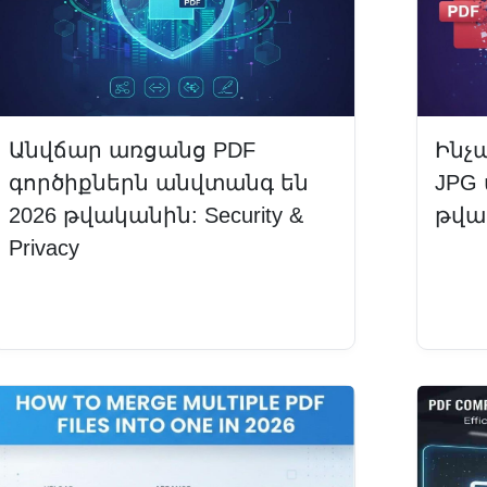
Անվճար առցանց PDF
Ինչ
գործիքներն անվտանգ են
JPG
2026 թվականին: Security &
թվա
Privacy
Կար
Կարդալ ավելին