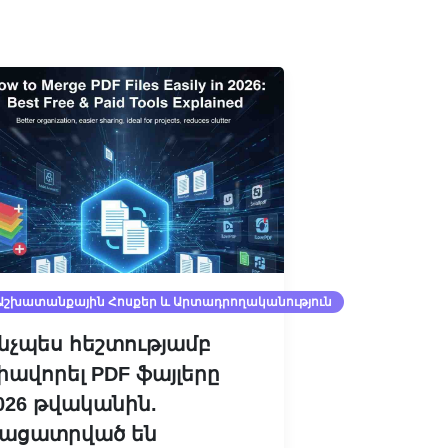
Աշխատանքային Հոսքեր ԵՒ Արտադրողականություն
նչպես հեշտությամբ
իավորել PDF ֆայլերը
026 թվականին.
ացատրված են