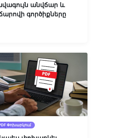
ավագույն անվճար և
ճարովի գործիքները
Կարդալ ավելին
PDF Փոխարկում
նչպես փոխարկել