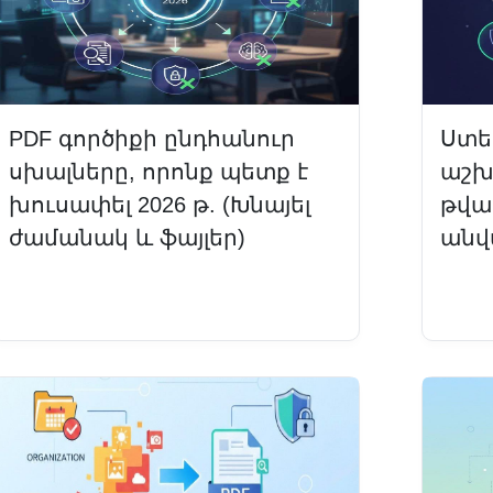
PDF գործիքի ընդհանուր
Ստե
սխալները, որոնք պետք է
աշխ
խուսափել 2026 թ. (Խնայել
թվա
ժամանակ և ֆայլեր)
անվ
Կարդալ ավելին
Կար