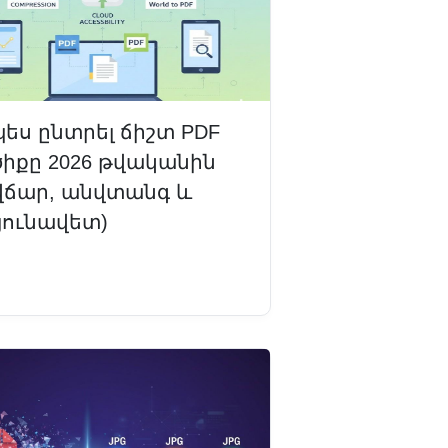
պես ընտրել ճիշտ PDF
ծիքը 2026 թվականին
վճար, անվտանգ և
յունավետ)
դալ ավելին