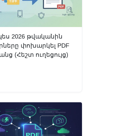
պես 2026 թվականին
րները փոխարկել PDF
նց (Հեշտ ուղեցույց)
դալ ավելին