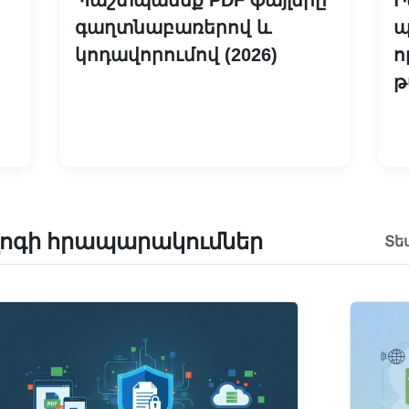
գաղտնաբառերով և
պ
կոդավորումով (2026)
ո
թ
Կարդալ ավելին
լոգի հրապարակումներ
Տե