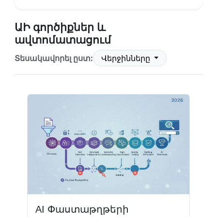
ԱԻ գործիքներ և
ավտոմատացում
Տեսակավորել ըստ:
Վերջինները
AI Փաստաթղթերի