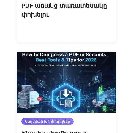
PDF առանց տառատեսակը
փոխելու
Կարդալ ավելին
Սեղմման Խորհուրդներ