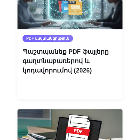
PDF Անվտանգություն
Պաշտպանեք PDF ֆայլերը
գաղտնաբառերով և
կոդավորումով (2026)
Կարդալ ավելին