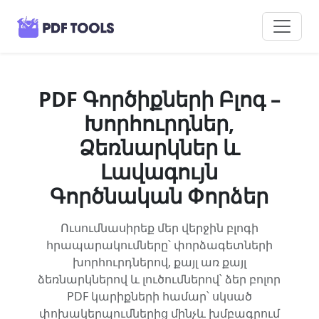
PDF Գործիքների Բլոգ –
Խորհուրդներ,
Ձեռնարկներ և
Լավագույն
Գործնական Փորձեր
Ուսումնասիրեք մեր վերջին բլոգի
հրապարակումները՝ փորձագետների
խորհուրդներով, քայլ առ քայլ
ձեռնարկներով և լուծումներով՝ ձեր բոլոր
PDF կարիքների համար՝ սկսած
փոխակերպումներից մինչև խմբագրում