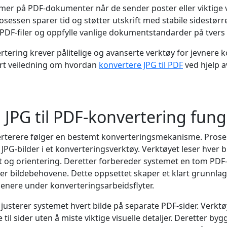
 mer på PDF-dokumenter når de sender poster eller viktige v
sessen sparer tid og støtter utskrift med stabile sidestørre
 PDF-filer og oppfylle vanlige dokumentstandarder på tvers 
rtering krever pålitelige og avanserte verktøy for jevnere k
ert veiledning om hvordan
konvertere JPG til PDF
ved hjelp a
JPG til PDF-konvertering fung
erterere følger en bestemt konverteringsmekanisme. Prose
JPG-bilder i et konverteringsverktøy. Verktøyet leser hver bi
tet og orientering. Deretter forbereder systemet en tom PD
r bildebehovene. Dette oppsettet skaper et klart grunnlag
senere under konverteringsarbeidsflyter.
 justerer systemet hvert bilde på separate PDF-sider. Verktø
e til sider uten å miste viktige visuelle detaljer. Deretter by