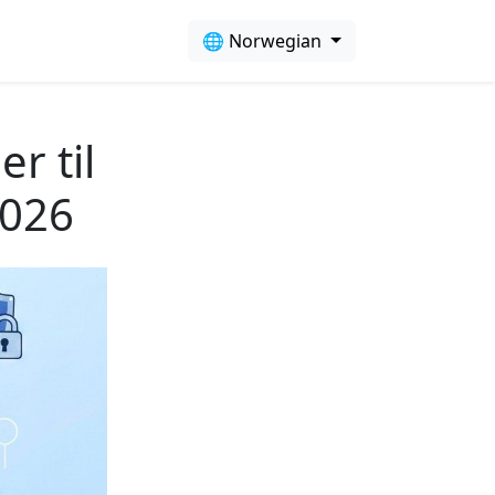
🌐 Norwegian
r til
2026