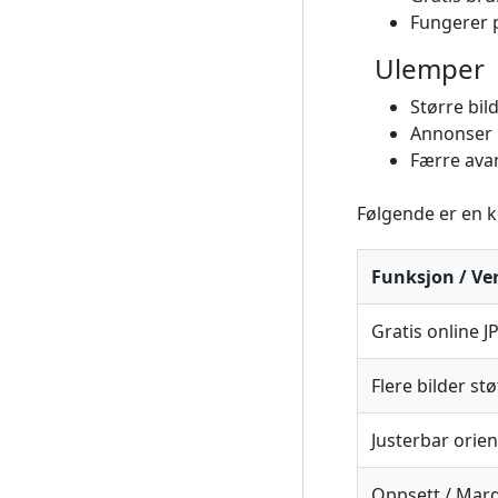
Fungerer 
Ulemper
Større bi
Annonser k
Færre avan
Følgende er en k
Funksjon / Ve
Gratis online J
Flere bilder stø
Justerbar orie
Oppsett / Marg