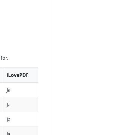
for.
iLovePDF
Ja
Ja
Ja
Ja