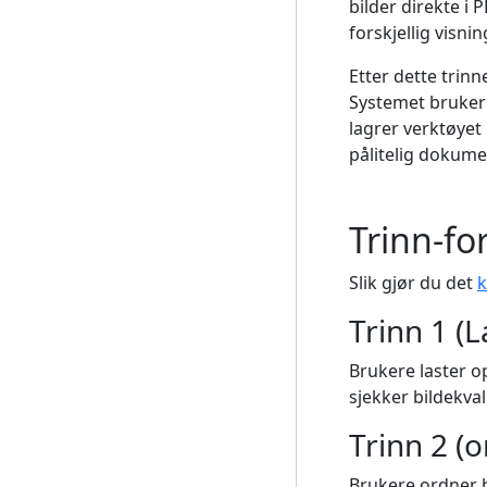
bilder direkte i 
forskjellig visn
Etter dette trin
Systemet bruker 
lagrer verktøyet
pålitelig dokume
Trinn-fo
Slik gjør du det
k
Trinn 1 (L
Brukere laster o
sjekker bildekval
Trinn 2 (
Brukere ordner b