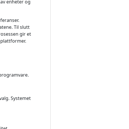
s av enheter og
feranser.
ene. Til slutt
rosessen gir et
 plattformer.
sprogramvare.
valg. Systemet
tet.