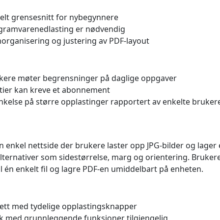
elt grensesnitt for nybegynnere
gramvarenedlasting er nødvendig
organisering og justering av PDF-layout
ukere møter begrensninger på daglige oppgaver
rtier kan kreve et abonnement
inkelse på større opplastinger rapportert av enkelte bruker
n enkel nettside der brukere laster opp JPG-bilder og lager é
alternativer som sidestørrelse, marg og orientering. Brukere
l én enkelt fil og lagre PDF-en umiddelbart på enheten.
ett med tydelige opplastingsknapper
uk med grunnleggende funksjoner tilgjengelig