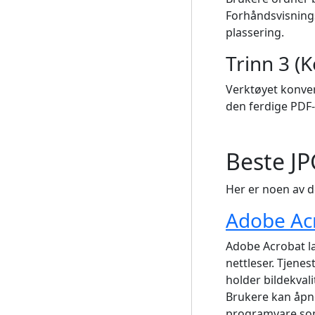
Forhåndsvisnings
plassering.
Trinn 3 (
Verktøyet konvert
den ferdige PDF-
Beste JP
Her er noen av d
Adobe Ac
Adobe Acrobat la
nettleser. Tjen
holder bildekvali
Brukere kan åpne
programvare so