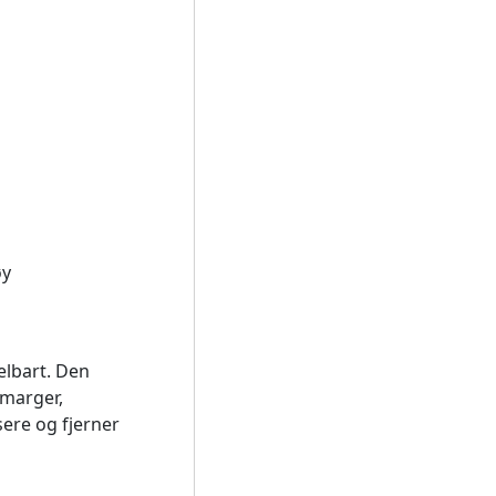
øy
elbart. Den
 marger,
sere og fjerner