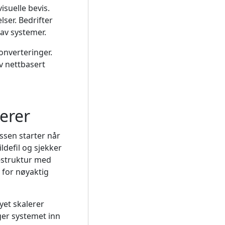
isuelle bevis.
lser. Bedrifter
av systemer.
onverteringer.
v nettbasert
erer
ssen starter når
ldefil og sjekker
F-struktur med
 for nøyaktig
yet skalerer
gger systemet inn