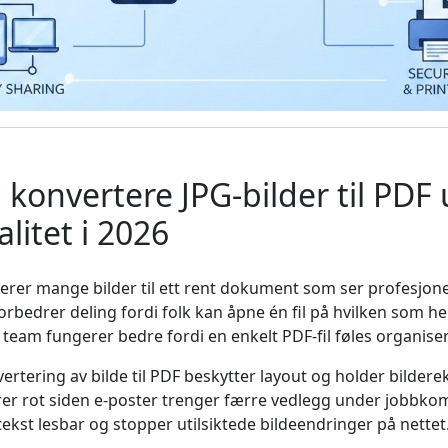
konvertere JPG-bilder til PDF 
litet i 2026
erer mange bilder til ett rent dokument som ser profesjonel
orbedrer deling fordi folk kan åpne én fil på hvilken som he
team fungerer bedre fordi en enkelt PDF-fil føles organisert
rtering av bilde til PDF beskytter layout og holder bilderek
rer rot siden e-poster trenger færre vedlegg under jobbk
tekst lesbar og stopper utilsiktede bildeendringer på nettet