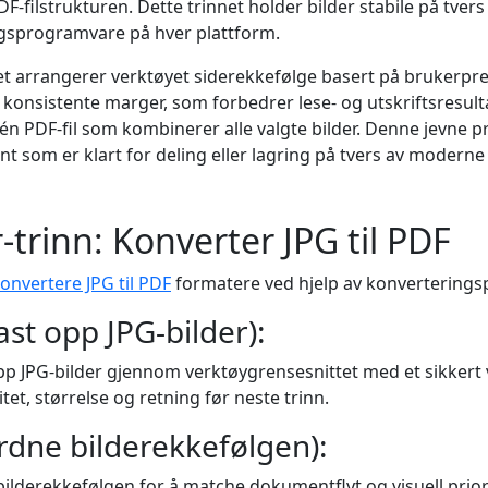
PDF-filstrukturen. Dette trinnet holder bilder stabile på tver
ingsprogramvare på hver plattform.
net arrangerer verktøyet siderekkefølge basert på brukerpre
konsistente marger, som forbedrer lese- og utskriftsresultat
 én PDF-fil som kombinerer alle valgte bilder. Denne jevne p
nt som er klart for deling eller lagring på tvers av moderne
r-trinn: Konverter JPG til PDF
onvertere JPG til PDF
formatere ved hjelp av konvertering
ast opp JPG-bilder):
pp JPG-bilder gjennom verktøygrensesnittet med et sikkert 
itet, størrelse og retning før neste trinn.
ordne bilderekkefølgen):
ilderekkefølgen for å matche dokumentflyt og visuell priori