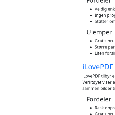
Fordeler
Veldig enk
Ingen pro
Støtter om
Ulemper
Gratis br
Større pa
Liten fors
iLovePDF
iLovePDF tilbyr e
Verktøyet viser 
sammen bilder ti
Fordeler
Rask opps
Gratis br