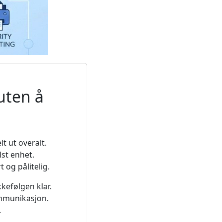
uten å
t ut overalt.
lst enhet.
 og pålitelig.
kefølgen klar.
ommunikasjon.
.