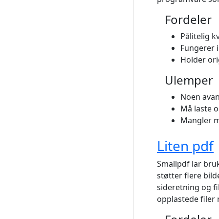
Fordeler
Pålitelig 
Fungerer i
Holder ori
Ulemper
Noen avan
Må laste o
Mangler m
Liten pdf
Smallpdf lar bru
støtter flere bi
sideretning og f
opplastede filer 