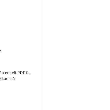
e
n enkelt PDF-fil.
 kan slå