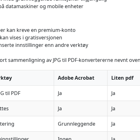
på datamaskiner og mobile enheter
lder kan kreve en premium-konto
an vises i gratisversjonen
serte innstillinger enn andre verktøy
ort sammenligning av JPG til PDF-konvertererne nevnt oven
rktøy
Adobe Acrobat
Liten pdf
PG til PDF
Ja
Ja
ttes
Ja
Ja
ntering
Grunnleggende
Ja
innstillinger
Ingen
Ja