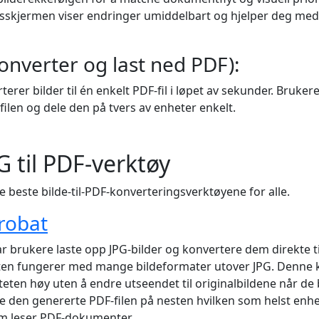
skjermen viser endringer umiddelbart og hjelper deg med å
Konverter og last ned PDF):
erer bilder til én enkelt PDF-fil i løpet av sekunder. Bruker
filen og dele den på tvers av enheter enkelt.
G til PDF-verktøy
e beste bilde-til-PDF-konverteringsverktøyene for alle.
robat
r brukere laste opp JPG-bilder og konvertere dem direkte til
esten fungerer med mange bildeformater utover JPG. Denne
teten høy uten å endre utseendet til originalbildene når de bl
 den genererte PDF-filen på nesten hvilken som helst enhet
m leser PDF-dokumenter.