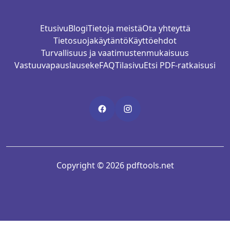
Etusivu
Blogi
Tietoja meistä
Ota yhteyttä
Tietosuojakäytäntö
Käyttöehdot
Turvallisuus ja vaatimustenmukaisuus
Vastuuvapauslauseke
FAQ
Tilasivu
Etsi PDF-ratkaisusi
Copyright © 2026 pdftools.net