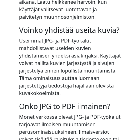
aikana. Laatu heikkenee harvoin, kun
käyttäjät valitsevat luotettavan ja
päivitetyn muunnosohjelmiston.
Voinko yhdistää useita kuvia?
Useimmat JPG- ja PDF-työkalut
mahdollistavat useiden kuvien
yhdistämisen yhdeksi asiakirjaksi. Käyttäjät
voivat hallita kuvien järjestystä ja sivujen
järjestelyä ennen lopullista muuntamista.
Tämä ominaisuus auttaa luomaan
järjestettyjä tiedostoja hajallaan olevista
kuvakokoelmista.
Onko JPG to PDF ilmainen?
Monet verkossa olevat JPG- ja PDF-työkalut
tarjoavat ilmaisen muuntamisen
perusominaisuuksineen. Ilmaisversiot
voivat sisältää rajoituksia tiedostokoon tai