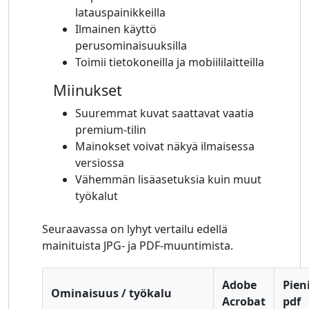
latauspainikkeilla
Ilmainen käyttö
perusominaisuuksilla
Toimii tietokoneilla ja mobiililaitteilla
Miinukset
Suuremmat kuvat saattavat vaatia
premium-tilin
Mainokset voivat näkyä ilmaisessa
versiossa
Vähemmän lisäasetuksia kuin muut
työkalut
Seuraavassa on lyhyt vertailu edellä
mainituista JPG- ja PDF-muuntimista.
Adobe
Pien
Ominaisuus / työkalu
Acrobat
pdf