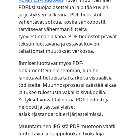
Kuva PDF-muotoon
Kuvan muuntaminen
PDF:ksi suojaa asettelua ja pitää kuvien
järjestyksen selkeänä. PDF-tiedostot
vähentävät sotkua, koska sähköpostit
tarvitsevat vähemmän liitteitä
työviestinnän aikana. PDF-tiedostot pitävät
tekstin luettavana ja estävät kuvien
tahattomat muutokset verkossa.
Ihmiset luottavat myös PDF-
dokumentteihin enemmän, kun he
lähettävät tietueita tai tärkeitä visuaalisia
todisteita. Muunnosprosessi säästää aikaa
ja tukee tulostusta vakailla sivukooilla.
Yritykset voivat tallentaa PDF-tiedostoja
helposti ja täyttää yleiset
asiakirjastandardit eri järjestelmissä.
Muuntaminen JPG:stä PDF-muotoon vaatii
luotettavia ja huippuluokan työkaluja