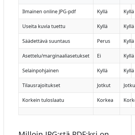
Ilmainen online JPG-pdf
Kyllä
Kyllä
Useita kuvia tuettu
Kyllä
Kyllä
Säädettävä suuntaus
Perus
Kyllä
Asettelu/marginaaliasetukset
Ei
Kyllä
Selainpohjainen
Kyllä
Kyllä
Tilausrajoitukset
Jotkut
Jotku
Korkein tuloslaatu
Korkea
Kork
Milloin JPG:stä PDF:ksi on