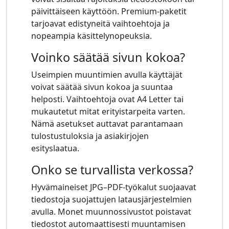
päivittäiseen käyttöön. Premium-paketit
tarjoavat edistyneitä vaihtoehtoja ja
nopeampia käsittelynopeuksia.
Voinko säätää sivun kokoa?
Useimpien muuntimien avulla käyttäjät
voivat säätää sivun kokoa ja suuntaa
helposti. Vaihtoehtoja ovat A4 Letter tai
mukautetut mitat erityistarpeita varten.
Nämä asetukset auttavat parantamaan
tulostustuloksia ja asiakirjojen
esityslaatua.
Onko se turvallista verkossa?
Hyvämaineiset JPG–PDF-työkalut suojaavat
tiedostoja suojattujen latausjärjestelmien
avulla. Monet muunnossivustot poistavat
tiedostot automaattisesti muuntamisen