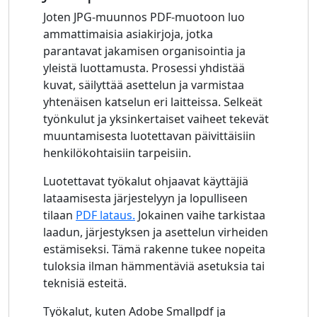
Joten JPG-muunnos PDF-muotoon luo
ammattimaisia ​​asiakirjoja, jotka
parantavat jakamisen organisointia ja
yleistä luottamusta. Prosessi yhdistää
kuvat, säilyttää asettelun ja varmistaa
yhtenäisen katselun eri laitteissa. Selkeät
työnkulut ja yksinkertaiset vaiheet tekevät
muuntamisesta luotettavan päivittäisiin
henkilökohtaisiin tarpeisiin.
Luotettavat työkalut ohjaavat käyttäjiä
lataamisesta järjestelyyn ja lopulliseen
tilaan
PDF lataus.
Jokainen vaihe tarkistaa
laadun, järjestyksen ja asettelun virheiden
estämiseksi. Tämä rakenne tukee nopeita
tuloksia ilman hämmentäviä asetuksia tai
teknisiä esteitä.
Työkalut, kuten Adobe Smallpdf ja