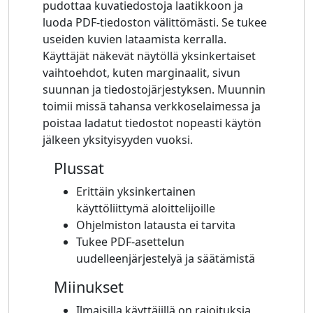
pudottaa kuvatiedostoja laatikkoon ja
luoda PDF-tiedoston välittömästi. Se tukee
useiden kuvien lataamista kerralla.
Käyttäjät näkevät näytöllä yksinkertaiset
vaihtoehdot, kuten marginaalit, sivun
suunnan ja tiedostojärjestyksen. Muunnin
toimii missä tahansa verkkoselaimessa ja
poistaa ladatut tiedostot nopeasti käytön
jälkeen yksityisyyden vuoksi.
Plussat
Erittäin yksinkertainen
käyttöliittymä aloittelijoille
Ohjelmiston latausta ei tarvita
Tukee PDF-asettelun
uudelleenjärjestelyä ja säätämistä
Miinukset
Ilmaisilla käyttäjillä on rajoituksia