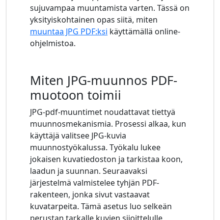
sujuvampaa muuntamista varten. Tässä on
yksityiskohtainen opas siitä, miten
muuntaa JPG PDF:ksi
käyttämällä online-
ohjelmistoa.
Miten JPG-muunnos PDF-
muotoon toimii
JPG-pdf-muuntimet noudattavat tiettyä
muunnosmekanismia. Prosessi alkaa, kun
käyttäjä valitsee JPG-kuvia
muunnostyökalussa. Työkalu lukee
jokaisen kuvatiedoston ja tarkistaa koon,
laadun ja suunnan. Seuraavaksi
järjestelmä valmistelee tyhjän PDF-
rakenteen, jonka sivut vastaavat
kuvatarpeita. Tämä asetus luo selkeän
perustan tarkalle kuvien sijoittelulle