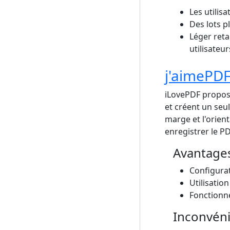
Les utilis
Des lots 
Léger reta
utilisateur
j'aimePD
iLovePDF propose
et créent un seul 
marge et l'orient
enregistrer le P
Avantage
Configurat
Utilisatio
Fonctionne
Inconvén