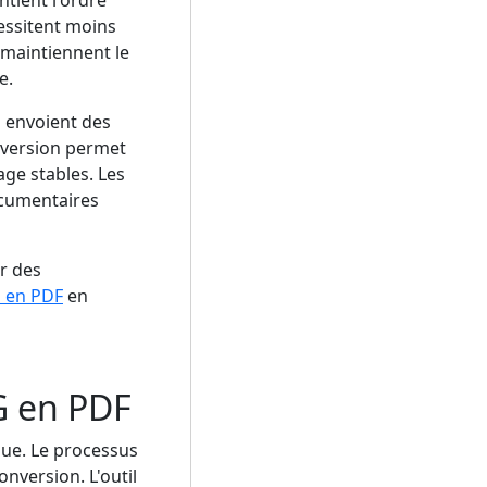
essitent moins
 maintiennent le
e.
 envoient des
nversion permet
ge stables. Les
ocumentaires
r des
G en PDF
en
G en PDF
que. Le processus
nversion. L'outil