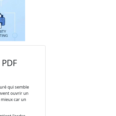
n PDF
uré qui semble
uvent ouvrir un
t mieux car un
tient l'ordre