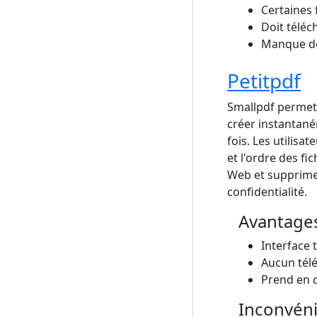
Certaines
Doit téléc
Manque de 
Petitpdf
Smallpdf permet 
créer instantané
fois. Les utilisa
et l'ordre des fi
Web et supprime 
confidentialité.
Avantage
Interface 
Aucun télé
Prend en c
Inconvén