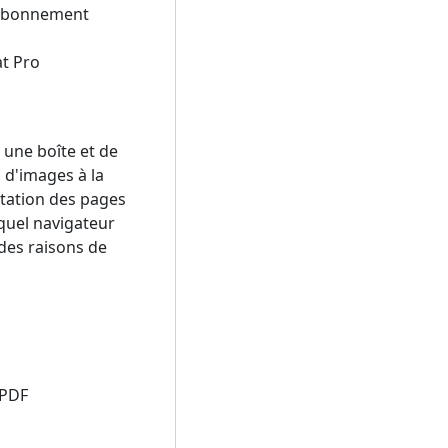
n abonnement
at Pro
 une boîte et de
 d'images à la
entation des pages
 quel navigateur
des raisons de
 PDF