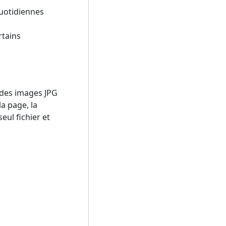
quotidiennes
rtains
 des images JPG
la page, la
eul fichier et