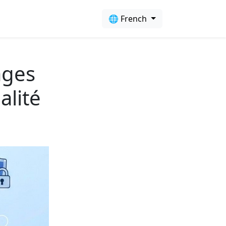
🌐 French
ages
alité