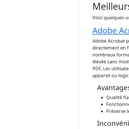
Meilleur
Voici quelques-u
Adobe Ac
Adobe Acrobat pe
directement en f
nombreux formats
élevée sans modi
PDF. Les utilisa
appareil ou logic
Avantage
Qualité fi
Fonctionne
Préserve l
Inconvén