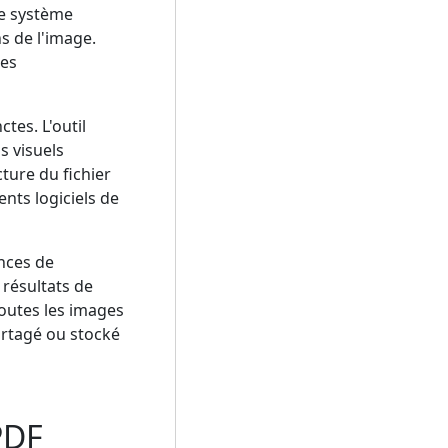
 le système
s de l'image.
ges
tes. L'outil
s visuels
ture du fichier
ents logiciels de
ences de
 résultats de
toutes les images
artagé ou stocké
PDF