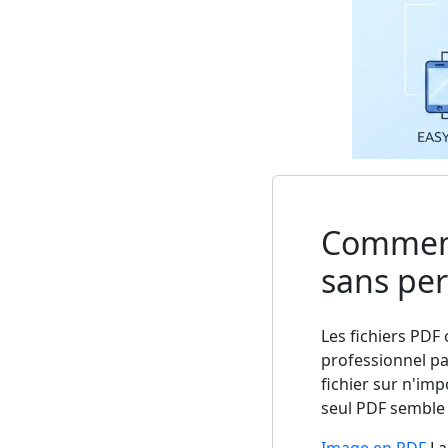
Comment
sans per
Les fichiers PD
professionnel pa
fichier sur n'im
seul PDF semble 
Image en PDF
La