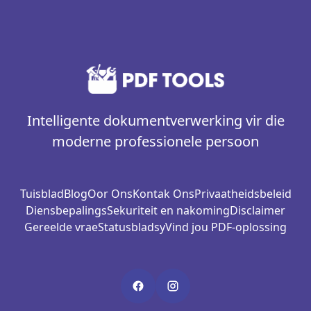
Intelligente dokumentverwerking vir die
moderne professionele persoon
Tuisblad
Blog
Oor Ons
Kontak Ons
Privaatheidsbeleid
Diensbepalings
Sekuriteit en nakoming
Disclaimer
Gereelde vrae
Statusbladsy
Vind jou PDF-oplossing