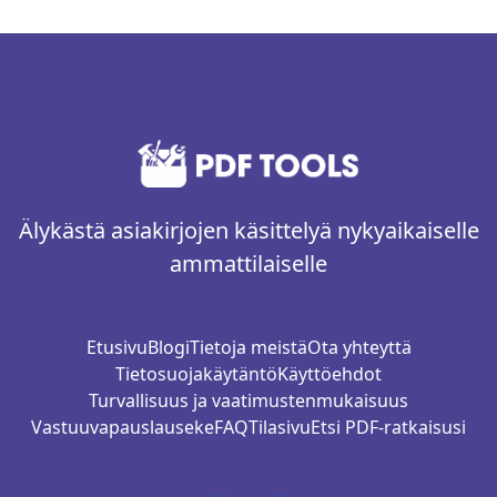
Älykästä asiakirjojen käsittelyä nykyaikaiselle
ammattilaiselle
Etusivu
Blogi
Tietoja meistä
Ota yhteyttä
Tietosuojakäytäntö
Käyttöehdot
Turvallisuus ja vaatimustenmukaisuus
Vastuuvapauslauseke
FAQ
Tilasivu
Etsi PDF-ratkaisusi