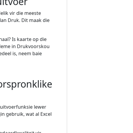
itvoer
lik vir die meeste
dan Druk. Dit maak die
aal? Is kaarte op die
bleme in Drukvoorskou
edeel is, neem baie
orspronklike
 uitvoerfunksie lewer
n gebruik, wat al Excel
ndaardkwaliteit vir