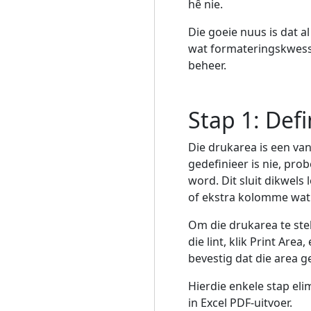
hê nie.
Die goeie nuus is dat 
wat formateringskwessie
beheer.
Stap 1: Def
Die drukarea is een va
gedefinieer is nie, pro
word. Dit sluit dikwels 
of ekstra kolomme wat n
Om die drukarea te stel,
die lint, klik Print Are
bevestig dat die area ge
Hierdie enkele stap el
in Excel PDF-uitvoer.