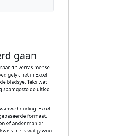
erd gaan
maar dit verras mense
d gelyk het in Excel
de bladsye. Teks wat
ig saamgestelde uitleg
e wanverhouding: Excel
sygebaseerde formaat.
en of ander manier
kwels nie is wat jy wou