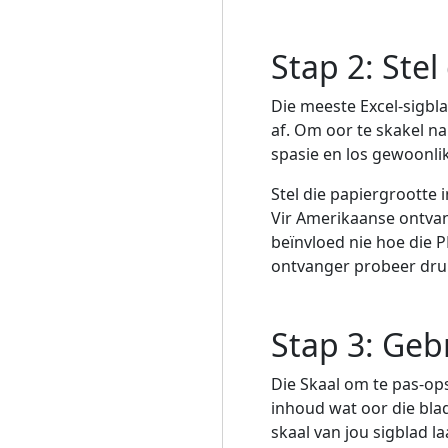
Stap 2: Stel
Die meeste Excel-sigbla
af. Om oor te skakel na
spasie en los gewoonl
Stel die papiergrootte 
Vir Amerikaanse ontvan
beïnvloed nie hoe die 
ontvanger probeer dru
Stap 3: Geb
Die Skaal om te pas-ops
inhoud wat oor die blad
skaal van jou sigblad l