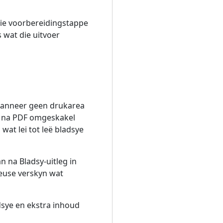
die voorbereidingstappe
 wat die uitvoer
. Wanneer geen drukarea
dit na PDF omgeskakel
 wat lei tot leë bladsye
an na Bladsy-uitleg in
 keuse verskyn wat
dsye en ekstra inhoud