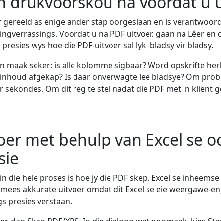
n drukvoorskou na voordat u u
 gereeld as enige ander stap oorgeslaan en is verantwoorde
gverrassings. Voordat u na PDF uitvoer, gaan na Lêer en 
resies wys hoe die PDF-uitvoer sal lyk, bladsy vir bladsy.
en maak seker: is alle kolomme sigbaar? Word opskrifte herh
e inhoud afgekap? Is daar onverwagte leë bladsye? Om pro
ar sekondes. Om dit reg te stel nadat die PDF met 'n kliënt g
voer met behulp van Excel se o
sie
in die hele proses is hoe jy die PDF skep. Excel se inheemse
mees akkurate uitvoer omdat dit Excel se eie weergawe-enji
gs presies verstaan.
er, dan Skep PDF/XPS. In die dialoog wat oopmaak, kies Sta