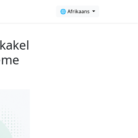
🌐 Afrikaans
kakel
eme