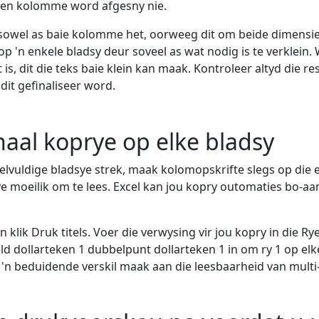
een kolomme word afgesny nie.
 sowel as baie kolomme het, oorweeg dit om beide dimensies
op 'n enkele bladsy deur soveel as wat nodig is te verklei
 is, dit die teks baie klein kan maak. Kontroleer altyd die res
it gefinaliseer word.
haal koprye op elke bladsy
eelvuldige bladsye strek, maak kolomopskrifte slegs op die 
 moeilik om te lees. Excel kan jou kopry outomaties bo-aan 
n klik Druk titels. Voer die verwysing vir jou kopry in die R
ld dollarteken 1 dubbelpunt dollarteken 1 in om ry 1 op elke
wat 'n beduidende verskil maak aan die leesbaarheid van multi