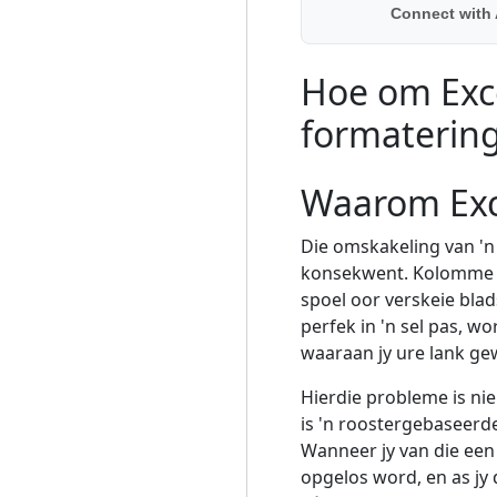
Connect with 
Hoe om Exce
formaterin
Waarom Exc
Die omskakeling van 'n
konsekwent. Kolomme wo
spoel oor verskeie bla
perfek in 'n sel pas, w
waaraan jy ure lank ge
Hierdie probleme is nie
is 'n roostergebaseerde
Wanneer jy van die ee
opgelos word, en as jy 