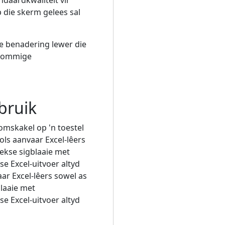
die skerm gelees sal
ie benadering lewer die
t sommige
bruik
omskakel op 'n toestel
ols aanvaar Excel-lêers
ekse sigblaaie met
se Excel-uitvoer altyd
r Excel-lêers sowel as
laaie met
se Excel-uitvoer altyd