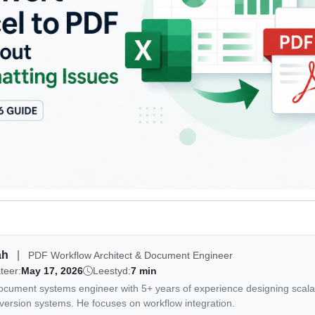
ah
|
PDF Workflow Architect & Document Engineer
teer:
May 17, 2026
Leestyd:
7 min
document systems engineer with 5+ years of experience designing scal
ersion systems. He focuses on workflow integration.