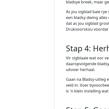
bladsye breek, maar g
As jou sigblad baie rye
een bladsy dwing alles 
dat as jou sigblad groot
Drukvoorskou voordat d
Stap 4: Her
Vir sigblaaie wat oor v
daaropvolgende bladsye
uitvoer herhaal.
Gaan na Bladsy-uitleg e
veld in. Voer byvoorbee
is 'n klein instelling 