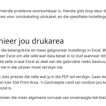
al hierdie probleme voorkombaar is. Hierdie gids loop deur 
s voor omskakeling uitskakel, en die spesifieke instellings
inieer jou drukarea
n die belangrikste en mees geïgnoreer instellings in Excel
beer Excel om alle selle wat data bevat in te sluit wanneer 
leë selle in wat Excel as deel van die gebruikte reeks beskou,
ie in die uitvoer moet verskyn nie.
 kies presies die selle wat jy in die PDF wil verskyn. Gaan d
a, en kies Stel Print Area. 'n Gestreepte rand sal rondom jou
stel is.
imineer die mees algemene oorsaak van onverwagte leë bla