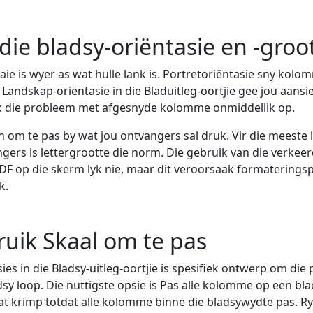
 die bladsy-oriëntasie en -groo
aie is wyer as wat hulle lank is. Portretoriëntasie sny kol
 Landskap-oriëntasie in die Bladuitleg-oortjie gee jou aansi
ik die probleem met afgesnyde kolomme onmiddellik op.
in om te pas by wat jou ontvangers sal druk. Vir die meeste 
gers is lettergrootte die norm. Die gebruik van die verkee
PDF op die skerm lyk nie, maar dit veroorsaak formatering
k.
ruik Skaal om te pas
ies in die Bladsy-uitleg-oortjie is spesifiek ontwerp om die
sy loop. Die nuttigste opsie is Pas alle kolomme op een bla
aat krimp totdat alle kolomme binne die bladsywydte pas. Ry