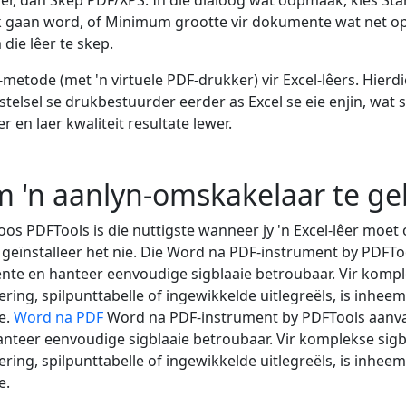
gaan word, of Minimum grootte vir dokumente wat net op 
die lêer te skep.
etode (met 'n virtuele PDF-drukker) vir Excel-lêers. Hierd
stelsel se drukbestuurder eerder as Excel se eie enjin, wa
er en laer kwaliteit resultate lewer.
 'n aanlyn-omskakelaar te ge
s PDFTools is die nuttigste wanneer jy 'n Excel-lêer moet 
 geïnstalleer het nie. Die Word na PDF-instrument by PDFTo
e en hanteer eenvoudige sigblaaie betroubaar. Vir kompl
ing, spilpunttabelle of ingewikkelde uitlegreëls, is inheem
e.
Word na PDF
Word na PDF-instrument by PDFTools aanvaa
teer eenvoudige sigblaaie betroubaar. Vir komplekse sigb
ing, spilpunttabelle of ingewikkelde uitlegreëls, is inheem
e.