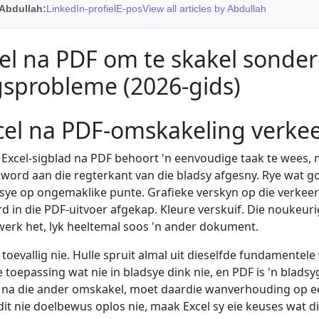
Abdullah:
LinkedIn-profiel
E-pos
View all articles by Abdullah
l na PDF om te skakel sonder
gsprobleme (2026-gids)
el na PDF-omskakeling verke
 Excel-sigblad na PDF behoort 'n eenvoudige taak te wees, 
rd aan die regterkant van die bladsy afgesny. Rye wat goe
dsye op ongemaklike punte. Grafieke verskyn op die verkeer
ord in die PDF-uitvoer afgekap. Kleure verskuif. Die noukeur
werk het, lyk heeltemal soos 'n ander dokument.
 toevallig nie. Hulle spruit almal uit dieselfde fundamentel
 toepassing wat nie in bladsye dink nie, en PDF is 'n blad
n na die ander omskakel, moet daardie wanverhouding op e
dit nie doelbewus oplos nie, maak Excel sy eie keuses wat di