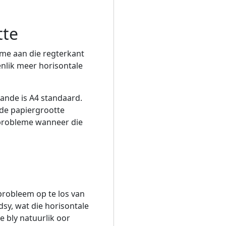
tte
omme aan die regterkant
enlik meer horisontale
lande is A4 standaard.
rde papiergrootte
sprobleme wanneer die
 probleem op te los van
dsy, wat die horisontale
e bly natuurlik oor