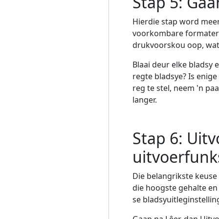
Stap 5: Gaa
Hierdie stap word meer
voorkombare formaterin
drukvoorskou oop, wat p
Blaai deur elke bladsy 
regte bladsye? Is enig
reg te stel, neem 'n pa
langer.
Stap 6: Uit
uitvoerfunk
Die belangrikste keuse 
die hoogste gehalte en 
se bladsyuitleginstellin
Gaan na Lêer, dan Uitvo