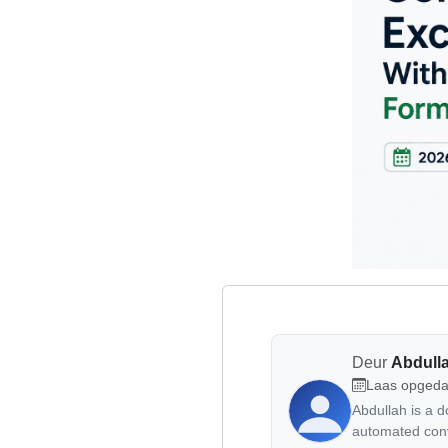
Deur
Abdull
Laas opgeda
Abdullah is a 
automated conv