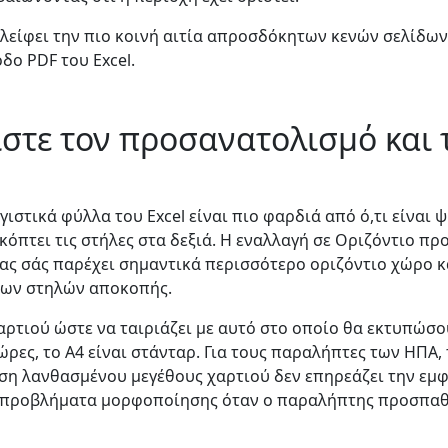
λείφει την πιο κοινή αιτία απροσδόκητων κενών σελίδων
δο PDF του Excel.
ίστε τον προσανατολισμό και 
ιστικά φύλλα του Excel είναι πιο φαρδιά από ό,τι είναι
όπτει τις στήλες στα δεξιά. Η εναλλαγή σε Οριζόντιο π
δας σάς παρέχει σημαντικά περισσότερο οριζόντιο χώρο κ
των στηλών αποκοπής.
αρτιού ώστε να ταιριάζει με αυτό στο οποίο θα εκτυπώσο
χώρες, το A4 είναι στάνταρ. Για τους παραλήπτες των ΗΠΑ,
ήση λανθασμένου μεγέθους χαρτιού δεν επηρεάζει την εμ
 προβλήματα μορφοποίησης όταν ο παραλήπτης προσπαθε