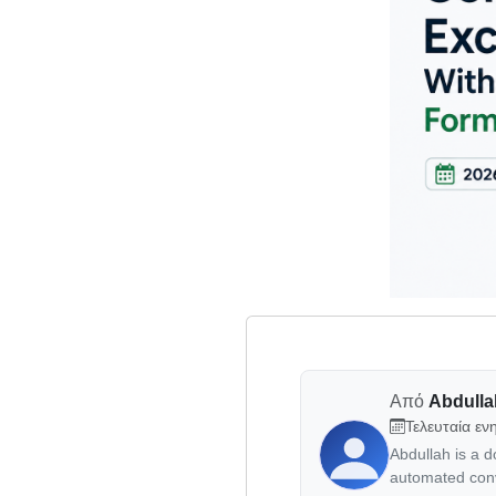
Από
Abdull
Τελευταία ε
Abdullah is a 
automated conv