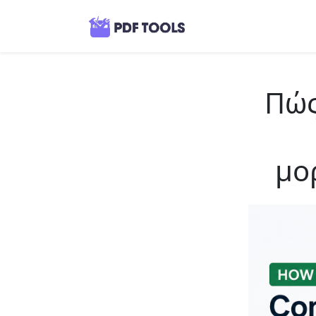
Πώς
μο