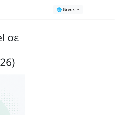
🌐 Greek
l σε
26)