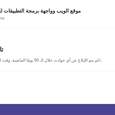
موقع الويب وواجهة برمجة التطبيقات للو
وقت الاستجابة: 4ms
تا
لم يتم الإبلاغ عن أي حوادث خلال الـ 90 يومًا الماضية. وقت التشغيل هو 99.99٪.