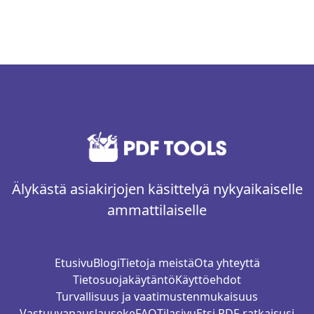
Älykästä asiakirjojen käsittelyä nykyaikaiselle
ammattilaiselle
Etusivu
Blogi
Tietoja meistä
Ota yhteyttä
Tietosuojakäytäntö
Käyttöehdot
Turvallisuus ja vaatimustenmukaisuus
Vastuuvapauslauseke
FAQ
Tilasivu
Etsi PDF-ratkaisusi