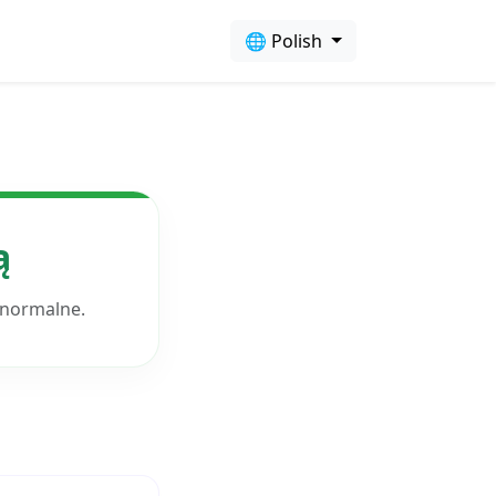
🌐 Polish
ą
 normalne.