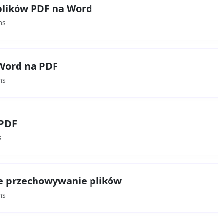
plików PDF na Word
ms
Word na PDF
ms
PDF
s
 przechowywanie plików
ms