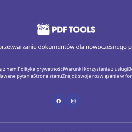
 przetwarzanie dokumentów dla nowoczesnego pr
ę z nami
Polityka prywatności
Warunki korzystania z usługi
B
dawane pytania
Strona stanu
Znajdź swoje rozwiązanie w fo