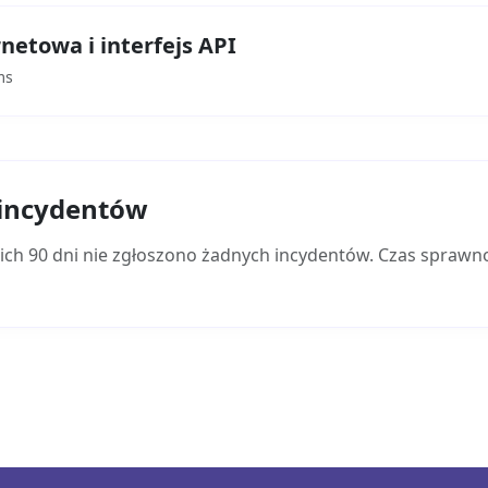
netowa i interfejs API
ms
 incydentów
ich 90 dni nie zgłoszono żadnych incydentów. Czas sprawn