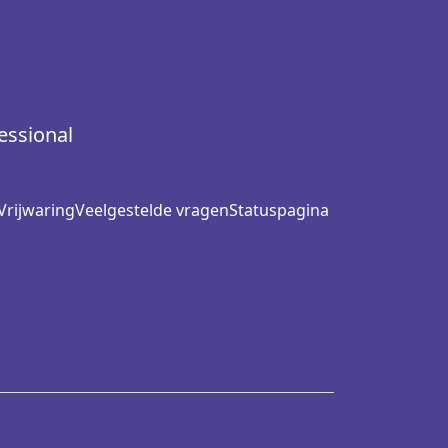
essional
Vrijwaring
Veelgestelde vragen
Statuspagina