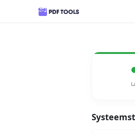
L
Systeemst