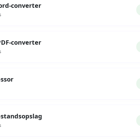
ord-converter
s
PDF-converter
s
ssor
bestandsopslag
s