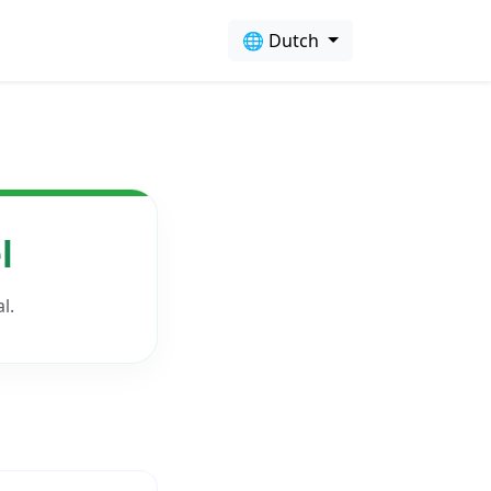
🌐 Dutch
l
l.