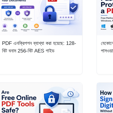
PDF এনক্রিপশন ব্যাখ্যা করা হয়েছে: 128-
যেকোন
বিট বনাম 256-বিট AES গাইড
পাসওয়
আরও পড়ুন
আরও প