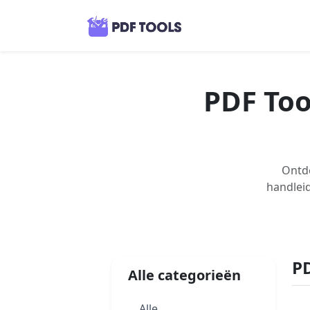
PDF Tool
Ontde
handleid
PD
Alle categorieën
Alle