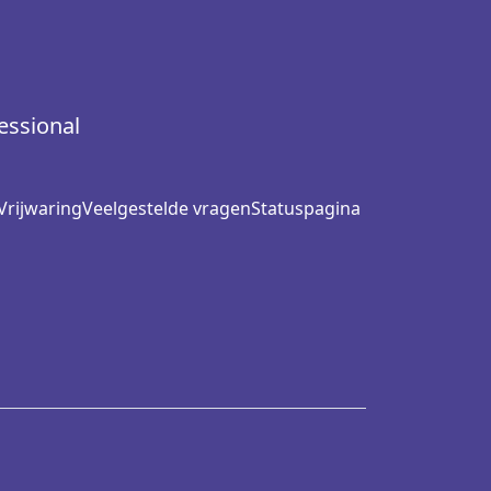
essional
Vrijwaring
Veelgestelde vragen
Statuspagina