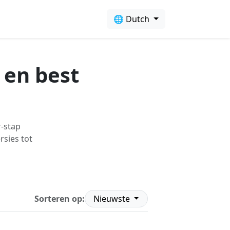
🌐 Dutch
s en best
r-stap
rsies tot
Sorteren op:
Nieuwste