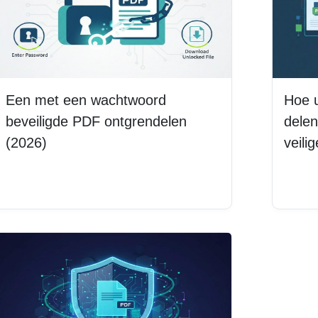
Een met een wachtwoord
Hoe u
beveiligde PDF ontgrendelen
delen
(2026)
veili
Lees meer
Lee