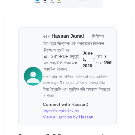
দ্বারা
Hassan Jamal
|
ডিজিটাল
নিরাপত্তা বিশ্লেষক এবং কমপ্লায়েন্স বিশেষজ্ঞ
বিশেষ আপডেট করা
June
id="28">PDF ডকুমেন্ট
পড়ার
7
1,
ম্যানেজমেন্ট বিশেষজ্ঞ এবং
সময়:
মিনিট
2026
প্রযুক্তি গবেষক:
হাসান জামালের সাইবার নিরাপত্তা এবং ডিজিটাল
কমপ্লায়েন্সে 5+ বছরের অভিজ্ঞতা রয়েছে৷ তিনি
ক্রিপ্টোগ্রাফি এবং সুরক্ষিত নথি অ্যাক্সেস নিয়ন্ত্রণে
বিশেষজ্ঞ৷
Connect with Hassan:
লিঙ্কডইন প্রোফাইল
ইমেল
View all articles by Hassan