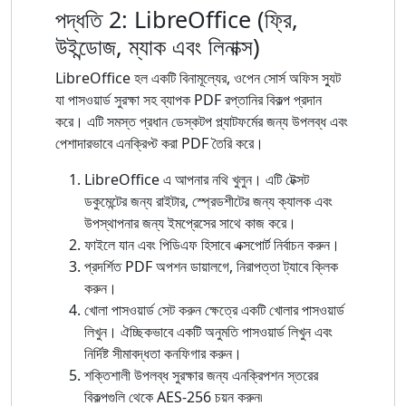
পদ্ধতি 2: LibreOffice (ফ্রি,
উইন্ডোজ, ম্যাক এবং লিনাক্স)
LibreOffice হল একটি বিনামূল্যের, ওপেন সোর্স অফিস স্যুট
যা পাসওয়ার্ড সুরক্ষা সহ ব্যাপক PDF রপ্তানির বিকল্প প্রদান
করে। এটি সমস্ত প্রধান ডেস্কটপ প্ল্যাটফর্মের জন্য উপলব্ধ এবং
পেশাদারভাবে এনক্রিপ্ট করা PDF তৈরি করে।
LibreOffice এ আপনার নথি খুলুন। এটি টেক্সট
ডকুমেন্টের জন্য রাইটার, স্প্রেডশীটের জন্য ক্যালক এবং
উপস্থাপনার জন্য ইমপ্রেসের সাথে কাজ করে।
ফাইলে যান এবং পিডিএফ হিসাবে এক্সপোর্ট নির্বাচন করুন।
প্রদর্শিত PDF অপশন ডায়ালগে, নিরাপত্তা ট্যাবে ক্লিক
করুন।
খোলা পাসওয়ার্ড সেট করুন ক্ষেত্রে একটি খোলার পাসওয়ার্ড
লিখুন। ঐচ্ছিকভাবে একটি অনুমতি পাসওয়ার্ড লিখুন এবং
নির্দিষ্ট সীমাবদ্ধতা কনফিগার করুন।
শক্তিশালী উপলব্ধ সুরক্ষার জন্য এনক্রিপশন স্তরের
বিকল্পগুলি থেকে AES-256 চয়ন করুন৷