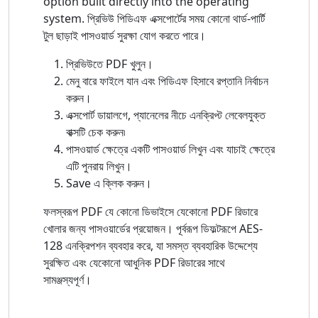
option built directly into the operating
system. প্রিভিউ পিডিএফ এক্সপোর্টের সময় কোনো থার্ড-পার্টি
টুল ছাড়াই পাসওয়ার্ড সুরক্ষা যোগ করতে পারে।
প্রিভিউতে PDF খুলুন।
মেনু বারে ফাইলে যান এবং পিডিএফ হিসাবে রপ্তানি নির্বাচন
করুন।
এক্সপোর্ট ডায়ালগে, প্যানেলের নীচে এনক্রিপ্ট লেবেলযুক্ত
বাক্সটি চেক করুন৷
পাসওয়ার্ড ক্ষেত্রে একটি পাসওয়ার্ড লিখুন এবং যাচাই ক্ষেত্রে
এটি পুনরায় লিখুন।
Save এ ক্লিক করুন।
ফলস্বরূপ PDF যে কোনো ডিভাইসে যেকোনো PDF রিডারে
খোলার জন্য পাসওয়ার্ডের প্রয়োজন। পূর্বরূপ ডিফল্টরূপে AES-
128 এনক্রিপশন ব্যবহার করে, যা সমস্ত ব্যবহারিক উদ্দেশ্যে
সুরক্ষিত এবং যেকোনো আধুনিক PDF রিডারের সাথে
সামঞ্জস্যপূর্ণ।