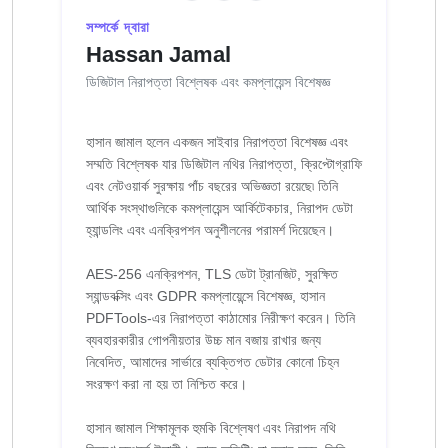
সম্পর্কে দ্বারা
Hassan Jamal
ডিজিটাল নিরাপত্তা বিশ্লেষক এবং কমপ্লায়েন্স বিশেষজ্ঞ
হাসান জামাল হলেন একজন সাইবার নিরাপত্তা বিশেষজ্ঞ এবং
সম্মতি বিশ্লেষক যার ডিজিটাল নথির নিরাপত্তা, ক্রিপ্টোগ্রাফি
এবং নেটওয়ার্ক সুরক্ষায় পাঁচ বছরের অভিজ্ঞতা রয়েছে৷ তিনি
আর্থিক সংস্থাগুলিকে কমপ্লায়েন্স আর্কিটেকচার, নিরাপদ ডেটা
হ্যান্ডলিং এবং এনক্রিপশন অনুশীলনের পরামর্শ দিয়েছেন।
AES-256 এনক্রিপশন, TLS ডেটা ট্রানজিট, সুরক্ষিত
স্যান্ডবক্সিং এবং GDPR কমপ্লায়েন্সে বিশেষজ্ঞ, হাসান
PDFTools-এর নিরাপত্তা কাঠামোর নিরীক্ষণ করেন। তিনি
ব্যবহারকারীর গোপনীয়তার উচ্চ মান বজায় রাখার জন্য
নিবেদিত, আমাদের সার্ভারে ব্যক্তিগত ডেটার কোনো চিহ্ন
সংরক্ষণ করা না হয় তা নিশ্চিত করে।
হাসান জামাল শিক্ষামূলক হুমকি বিশ্লেষণ এবং নিরাপদ নথি