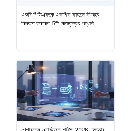
একটি পিডিএফকে একাধিক ফাইলে কীভাবে
বিভক্ত করবেন: 5টি বিনামূল্যের পদ্ধতি
আরও পড়ুন
পেপারলেস ওয়ার্কফ্লো গাইড 2026: দক্ষতার