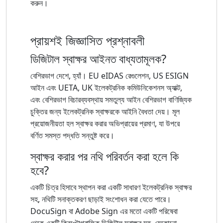
করুন।
প্রায়শই জিজ্ঞাসিত প্রশ্নাবলী
ডিজিটাল স্বাক্ষর আইনত বাধ্যতামূলক?
বেশিরভাগ দেশে, হ্যাঁ। EU eIDAS রেগুলেশন, US ESIGN
আইন এবং UETA, UK ইলেকট্রনিক কমিউনিকেশনস অ্যাক্ট,
এবং বেশিরভাগ বিচারব্যবস্থায় সমতুল্য আইন বেশিরভাগ বাণিজ্যিক
চুক্তির জন্য ইলেকট্রনিক স্বাক্ষরকে আইনি বৈধতা দেয়। মূল
প্রয়োজনীয়তা হল স্বাক্ষর করার অভিপ্রায়ের প্রমাণ, যা উপরে
বর্ণিত সমস্ত পদ্ধতি সন্তুষ্ট করে।
স্বাক্ষর করার পর নথি পরিবর্তন করা হলে কি
হবে?
একটি চিত্র হিসাবে স্থাপন করা একটি সাধারণ ইলেকট্রনিক স্বাক্ষর
সহ, নথিটি সনাক্তকরণ ছাড়াই সংশোধন করা যেতে পারে।
DocuSign বা Adobe Sign এর মতো একটি পরিষেবা
থেকে একটি ক্রিপ্টোগ্রাফিক ডিজিটাল স্বাক্ষর সহ, যেকোনো