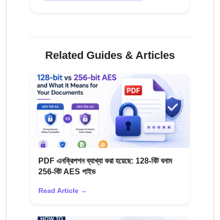
Related Guides & Articles
PDF এনক্রিপশন ব্যাখ্যা করা হয়েছে: 128-বিট বনাম
256-বিট AES গাইড
Read Article →