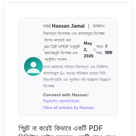
দ্বারা
Hassan Jamal
|
ডিজিটাল
নিরাপত্তা বিশ্লেষক এবং কমপ্লায়েন্স বিশেষজ্ঞ
বিশেষ আপডেট করা
May
id="28">PDF ডকুমেন্ট
পড়ার
7
2,
ম্যানেজমেন্ট বিশেষজ্ঞ এবং
সময়:
মিনিট
2026
প্রযুক্তি গবেষক:
হাসান জামালের সাইবার নিরাপত্তা এবং ডিজিটাল
কমপ্লায়েন্সে 5+ বছরের অভিজ্ঞতা রয়েছে৷ তিনি
ক্রিপ্টোগ্রাফি এবং সুরক্ষিত নথি অ্যাক্সেস নিয়ন্ত্রণে
বিশেষজ্ঞ৷
Connect with Hassan:
লিঙ্কডইন প্রোফাইল
ইমেল
View all articles by Hassan
প্রিন্ট না করেই কিভাবে একটি PDF