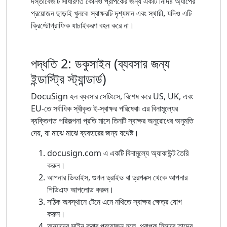
দস্তাবেজটি সাধারণত কোনও প্রাপকের জন্য একটি নির্দিষ্ট অ্যাপের
প্রয়োজন ছাড়াই খুলবে৷ স্বাক্ষরটি দৃশ্যমান এবং স্থায়ী, যদিও এটি
ক্রিপ্টোগ্রাফিক যাচাইকরণ বহন করে না।
পদ্ধতি 2: ডকুসাইন (ব্যবসার জন্য
ইন্ডাস্ট্রি স্ট্যান্ডার্ড)
DocuSign হল ব্যবসার সেটিংসে, বিশেষ করে US, UK, এবং
EU-তে সর্বাধিক স্বীকৃত ই-স্বাক্ষর পরিষেবা৷ এর বিনামূল্যের
ব্যক্তিগত পরিকল্পনা প্রতি মাসে তিনটি স্বাক্ষর অনুরোধের অনুমতি
দেয়, যা মাঝে মাঝে ব্যবহারের জন্য যথেষ্ট।
docusign.com এ একটি বিনামূল্যে অ্যাকাউন্ট তৈরি
করুন।
আপনার ডিভাইস, গুগল ড্রাইভ বা ড্রপবক্স থেকে আপনার
পিডিএফ আপলোড করুন।
সঠিক অবস্থানে টেনে এনে নথিতে স্বাক্ষর ক্ষেত্র যোগ
করুন।
অন্যদের সাইন করার প্রয়োজন হলে, প্রাপক হিসাবে তাদের