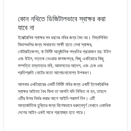
কোন নথিতে ডিজিটালভাবে স্বাক্ষর করা
যাবে না
ইলেক্ট্রনিক স্বাক্ষর সব ধরনের নথির জন্য বৈধ নয়। নিম্নলিখিত
বিভাগগুলির জন্য সাধারণত সাক্ষী হাতে লেখা স্বাক্ষর,
নোটারাইজেশন, বা নির্দিষ্ট আনুষ্ঠানিক পদ্ধতির প্রয়োজন হয়: উইল
এবং উইল, দত্তক নেওয়ার কাগজপত্র, কিছু এখতিয়ারে কিছু
সম্পত্তি হস্তান্তর নথি, আদালতের আদেশ, এবং চেক এবং
প্রতিশ্রুতি নোটের মতো আলোচনাযোগ্য উপকরণ।
আপনার এখতিয়ারের একটি নির্দিষ্ট নথির জন্য একটি ইলেকট্রনিক
স্বাক্ষর আইনত বৈধ কিনা তা আপনি যদি নিশ্চিত না হন, তাহলে
এটির উপর নির্ভর করার আগে আইনি পরামর্শ নিন। এটি
আন্তর্জাতিক চুক্তির জন্য বিশেষভাবে গুরুত্বপূর্ণ যেখানে একাধিক
দেশের আইন একই সাথে প্রযোজ্য হতে পারে।