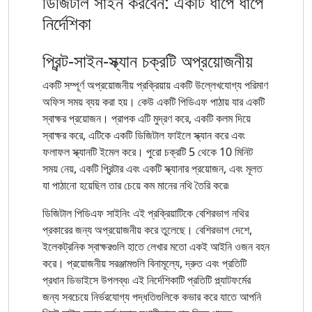
ডিজিটাল সাইন করবেন: একটি ধাপে ধাপে
নির্দেশিকা
প্রিন্ট-সাইন-স্ক্যান চক্রটি অপ্রয়োজনীয়
একটি সম্পূর্ণ অপ্রয়োজনীয় প্রক্রিয়ায় একটি উল্লেখযোগ্য পরিমাণ
অফিস সময় ব্যয় করা হয়। কেউ একটি পিডিএফ পাঠায় যার একটি
স্বাক্ষর প্রয়োজন। প্রাপক এটি মুদ্রণ করে, একটি কলম দিয়ে
স্বাক্ষর করে, এটিকে একটি ডিজিটাল ফাইলে স্ক্যান করে এবং
ফলাফল স্ক্যানটি ইমেল করে। পুরো চক্রটি 5 থেকে 10 মিনিট
সময় নেয়, একটি প্রিন্টার এবং একটি স্ক্যানার প্রয়োজন, এবং মূলত
যা পাঠানো হয়েছিল তার চেয়ে কম মানের নথি তৈরি করে৷
ডিজিটাল পিডিএফ সাইনিং এই প্রক্রিয়াটিকে বেশিরভাগ নথির
প্রকারের জন্য অপ্রয়োজনীয় করে তুলেছে। বেশিরভাগ দেশে,
ইলেকট্রনিক স্বাক্ষরগুলি হাতে লেখার মতো একই আইনি ওজন বহন
করে। প্রয়োজনীয় সরঞ্জামগুলি বিনামূল্যে, দ্রুত এবং প্রতিটি
প্রধান ডিভাইসে উপলব্ধ৷ এই নির্দেশিকাটি প্রতিটি প্ল্যাটফর্মের
জন্য সবচেয়ে নির্ভরযোগ্য পদ্ধতিগুলিকে কভার করে যাতে আপনি