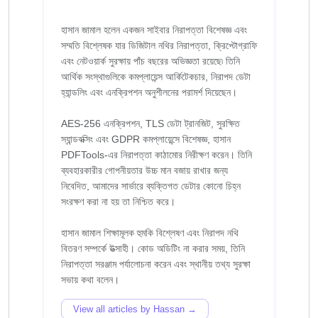
হাসান জামাল হলেন একজন সাইবার নিরাপত্তা বিশেষজ্ঞ এবং
সম্মতি বিশ্লেষক যার ডিজিটাল নথির নিরাপত্তা, ক্রিপ্টোগ্রাফি
এবং নেটওয়ার্ক সুরক্ষায় পাঁচ বছরের অভিজ্ঞতা রয়েছে৷ তিনি
আর্থিক সংস্থাগুলিকে কমপ্লায়েন্স আর্কিটেকচার, নিরাপদ ডেটা
হ্যান্ডলিং এবং এনক্রিপশন অনুশীলনের পরামর্শ দিয়েছেন।
AES-256 এনক্রিপশন, TLS ডেটা ট্রানজিট, সুরক্ষিত
স্যান্ডবক্সিং এবং GDPR কমপ্লায়েন্সে বিশেষজ্ঞ, হাসান
PDFTools-এর নিরাপত্তা কাঠামোর নিরীক্ষণ করেন। তিনি
ব্যবহারকারীর গোপনীয়তার উচ্চ মান বজায় রাখার জন্য
নিবেদিত, আমাদের সার্ভারে ব্যক্তিগত ডেটার কোনো চিহ্ন
সংরক্ষণ করা না হয় তা নিশ্চিত করে।
হাসান জামাল শিক্ষামূলক হুমকি বিশ্লেষণ এবং নিরাপদ নথি
বিতরণ সম্পর্কে উত্সাহী। কোড অডিটিং না করার সময়, তিনি
নিরাপত্তা সরঞ্জাম পর্যালোচনা করেন এবং স্থানীয় তথ্য সুরক্ষা
View all articles by Hassan →