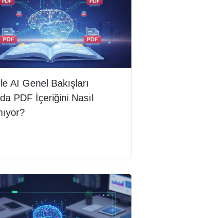
e AI Genel Bakışları
da PDF İçeriğini Nasıl
nıyor?
mını oku