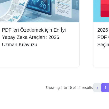
PDF'leri Özetlemek için En İyi
2026 
Yapay Zeka Araçları: 2026
PDF Ö
Uzman Kılavuzu
Seçi
Devamını oku
Deva
‹
1
Showing
1
to
10
of
11
results