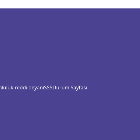
luluk reddi beyanı
SSS
Durum Sayfası