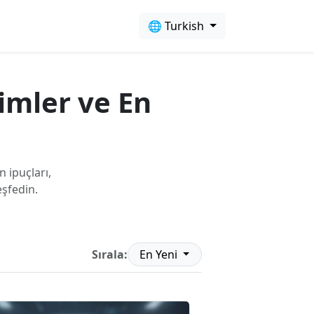
🌐 Turkish
timler ve En
 ipuçları,
eşfedin.
Sırala:
En Yeni