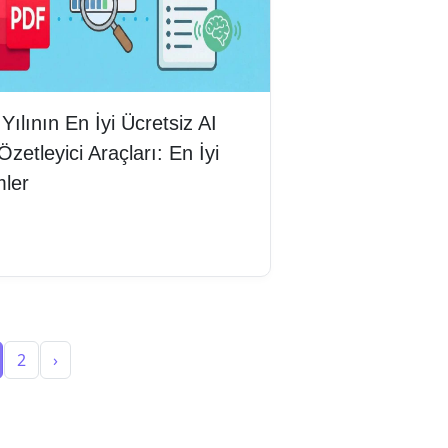
Yılının En İyi Ücretsiz AI
zetleyici Araçları: En İyi
mler
mını oku
2
›