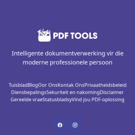
Intelligente dokumentverwerking vir die
moderne professionele persoon
Tuisblad
Blog
Oor Ons
Kontak Ons
Privaatheidsbeleid
Diensbepalings
Sekuriteit en nakoming
Disclaimer
Gereelde vrae
Statusbladsy
Vind jou PDF-oplossing