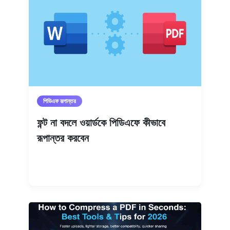
পিডিএফ রূপান্তর
ফন্ট না বদলে ওয়ার্ডকে পিডিএফে কীভাবে
রূপান্তর করবেন
আরও পড়ুন