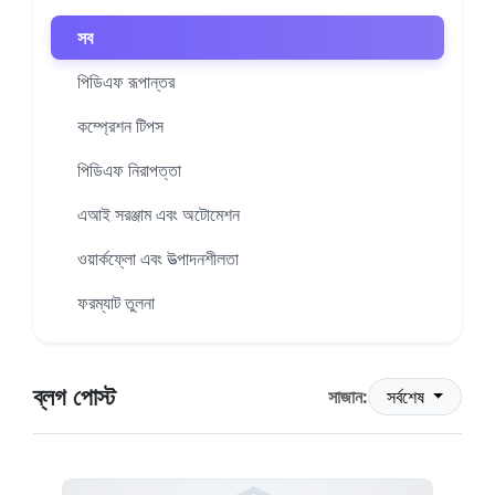
সব
পিডিএফ রূপান্তর
কম্প্রেশন টিপস
পিডিএফ নিরাপত্তা
এআই সরঞ্জাম এবং অটোমেশন
ওয়ার্কফ্লো এবং উত্পাদনশীলতা
ফরম্যাট তুলনা
ব্লগ পোস্ট
সাজান:
সর্বশেষ