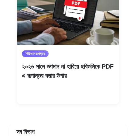
পিডিএফ রূপান্তর
২০২৬ সালে গুণমান না হারিয়ে ছবিগুলিকে PDF
এ রূপান্তর করার উপায়
আরও পড়ুন
সব বিভাগ