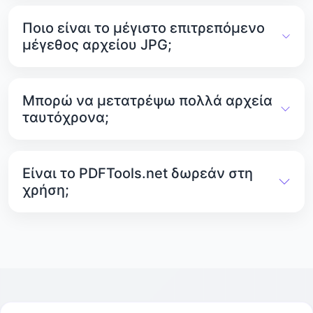
Τα αρχεία που έχετε ανεβάσει παραμένουν
στους διακομιστές του PDFTools.net για 1 ώρα.
Ποιο είναι το μέγιστο επιτρεπόμενο
Μετά από αυτό, διαγράφονται αυτόματα για να
μέγεθος αρχείου JPG;
διατηρούνται τα δεδομένα σας απόρρητα.
Κάθε αρχείο JPG μπορεί να έχει μέγεθος έως 25
MB. Αρχεία μεγαλύτερα από αυτό δεν μπορούν
Μπορώ να μετατρέψω πολλά αρχεία
να ανεβαστούν ή να μετατραπούν.
ταυτόχρονα;
Ναι. Το PDFTools.net σάς επιτρέπει να
μετατρέψετε πολλά αρχεία PDF σε εικόνες
Είναι το PDFTools.net δωρεάν στη
ταυτόχρονα χωρίς κανένα πρόβλημα..
χρήση;
Ναι. Ο μετατροπέας PDF σε JPG είναι εντελώς
δωρεάν. Όλα τα άλλα εργαλεία στο PDFTools.net
είναι επίσης δωρεάν στη χρήση.