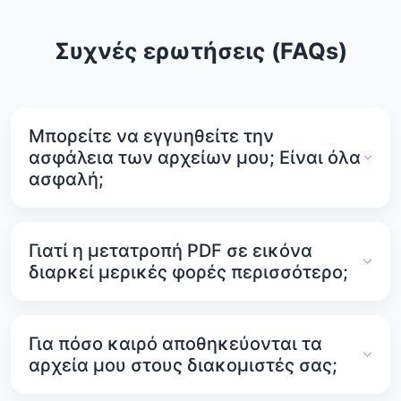
Συχνές ερωτήσεις (FAQs)
Μπορείτε να εγγυηθείτε την
ασφάλεια των αρχείων μου; Είναι όλα
ασφαλή;
Ναι. Το PDFTools.net λαμβάνει σοβαρά υπόψη το
απόρρητο και την ασφάλειά σας. Όλα τα αρχεία
Γιατί η μετατροπή PDF σε εικόνα
σας αποθηκεύονται σε ασφαλείς διακομιστές και
διαρκεί μερικές φορές περισσότερο;
προστατεύονται από μη εξουσιοδοτημένη
πρόσβαση.
Εάν τα αρχεία PDF σας είναι μεγάλα, η
μετατροπή μπορεί να διαρκέσει λίγο
Για πόσο καιρό αποθηκεύονται τα
περισσότερο. Αυτό συμβαίνει επειδή το σύστημα
αρχεία μου στους διακομιστές σας;
πρέπει να επεξεργαστεί και να συμπιέσει τα
δεδομένα.