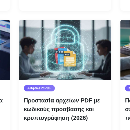
Ασφάλεια PDF
α
Προστασία αρχείων PDF με
Π
κωδικούς πρόσβασης και
σ
κρυπτογράφηση (2026)
π