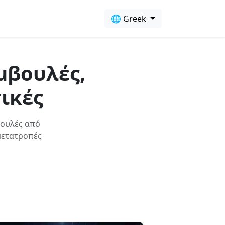
🌐 Greek
μβουλές,
ικές
βουλές από
 μετατροπές