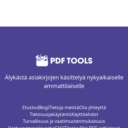
Älykästä asiakirjojen käsittelyä nykyaikaiselle
ammattilaiselle
Etusivu
Blogi
Tietoja meistä
Ota yhteyttä
Tietosuojakäytäntö
Käyttöehdot
Turvallisuus ja vaatimustenmukaisuus