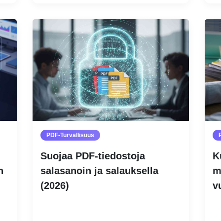
PDF-Turvallisuus
Suojaa PDF-tiedostoja
K
n
salasanoin ja salauksella
m
(2026)
v
Lue lisää