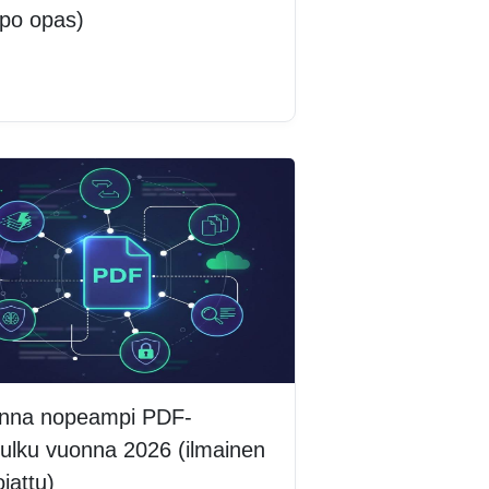
ppo opas)
lisää
nna nopeampi PDF-
ulku vuonna 2026 (ilmainen
ojattu)