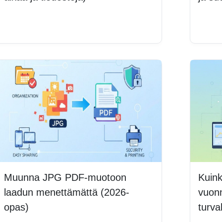
Lue lisää
Lue 
Muunna JPG PDF-muotoon
Kuink
laadun menettämättä (2026-
vuonn
opas)
turva