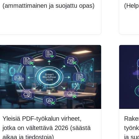
(ammattimainen ja suojattu opas)
(Hel
Lue lisää
Lue 
Yleisiä PDF-työkalun virheet,
Rake
jotka on vältettävä 2026 (säästä
työnk
aikaa ja tiedostoja)
ja su