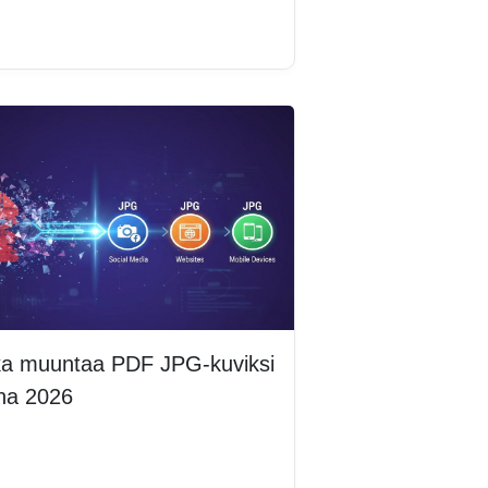
lisää
ka muuntaa PDF JPG-kuviksi
na 2026
lisää