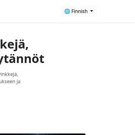
🌐 Finnish
kejä,
ytännöt
vinkkejä,
aukseen ja