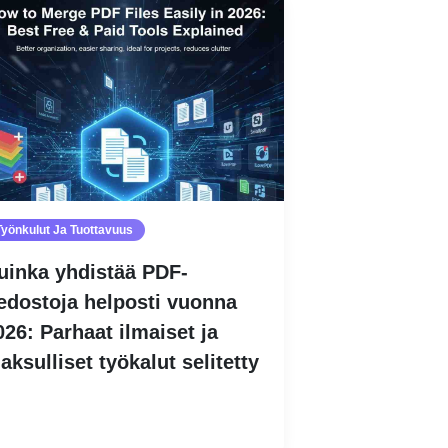
Työnkulut Ja Tuottavuus
uinka yhdistää PDF-
iedostoja helposti vuonna
026: Parhaat ilmaiset ja
aksulliset työkalut selitetty
Lue lisää