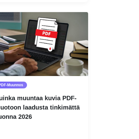
PDF-Muunnos
uinka muuntaa kuvia PDF-
uotoon laadusta tinkimättä
uonna 2026
Lue lisää