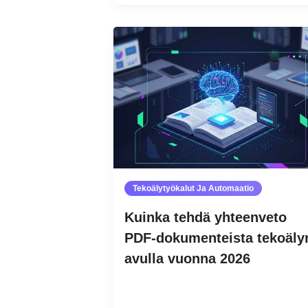
Tekoälytyökalut Ja Automaatio
Kuinka tehdä yhteenveto
PDF-dokumenteista tekoäly
avulla vuonna 2026
Lue lisää