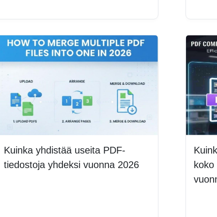
Lue lisää
Kuinka yhdistää useita PDF-
Kuin
tiedostoja yhdeksi vuonna 2026
koko
vuon
Lue lisää
Lue 