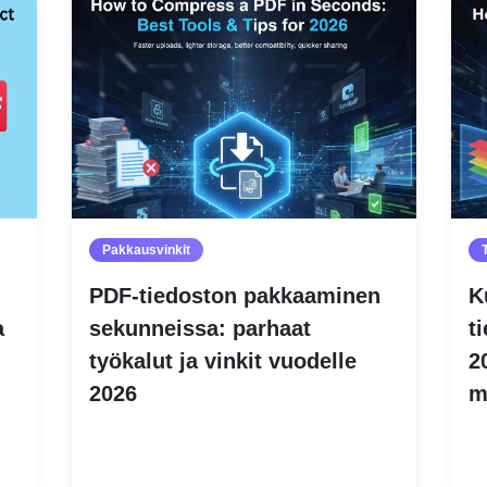
Pakkausvinkit
PDF-tiedoston pakkaaminen
K
a
sekunneissa: parhaat
t
työkalut ja vinkit vuodelle
2
2026
m
Lue lisää