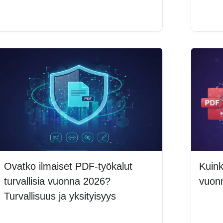
Lue lisää
Lue 
Ovatko ilmaiset PDF-työkalut
Kuin
turvallisia vuonna 2026?
vuon
Turvallisuus ja yksityisyys
Lue 