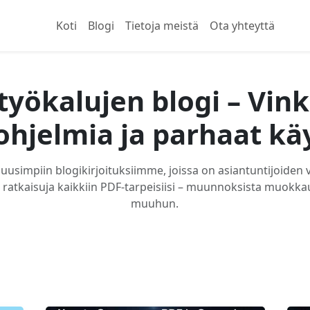
Koti
Blogi
Tietoja meistä
Ota yhteyttä
työkalujen blogi – Vink
ohjelmia ja parhaat kä
uusimpiin blogikirjoituksiimme, joissa on asiantuntijoiden 
a ratkaisuja kaikkiin PDF-tarpeisiisi – muunnoksista muokk
muuhun.