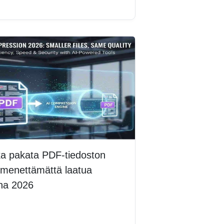
ka pakata PDF-tiedoston
 menettämättä laatua
na 2026
lisää