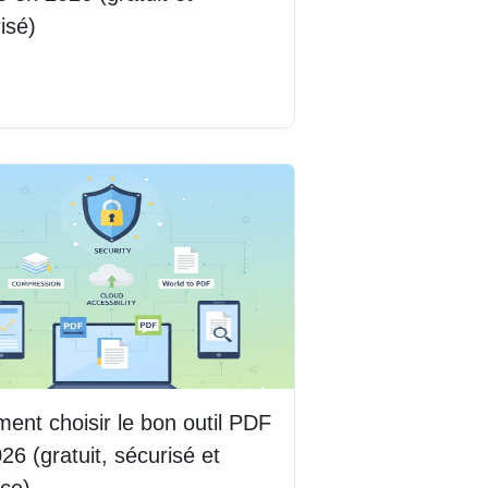
isé)
la suite
nt choisir le bon outil PDF
26 (gratuit, sécurisé et
ace)