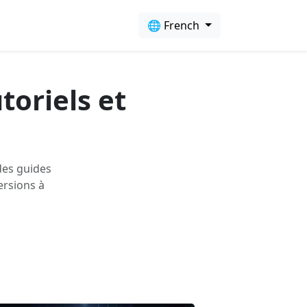
🌐 French
toriels et
des guides
ersions à