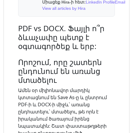
Միացեք Hira-ի հետ:
LinkedIn Profile
Email
View all articles by Hira
PDF vs DOCX. Ֆայլի ո՞ր
ձևաչափը պետք է
օգտագործեք և երբ:
Որոշում, որը շատերն
ընդունում են առանց
մտածելու
Ամեն օր միլիոնավոր մարդիկ
կտտացնում են Save As-ը և ընտրում
PDF-ի և DOCX-ի միջև՝ առանց
ընդհատելու՝ մտածելու, թե որն է
իրականում ծառայում իրենց
նպատակին: Շատ փաստաթղթերի
համար ընտրությունը մեծ