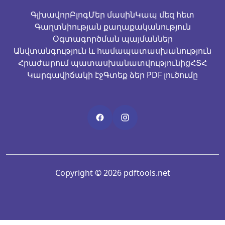
Գլխավոր
Բլոգ
Մեր մասին
Կապ մեզ հետ
Գաղտնիության քաղաքականություն
Օգտագործման պայմաններ
Անվտանգություն և համապատասխանություն
Հրաժարում պատասխանատվությունից
ՀՏՀ
Կարգավիճակի էջ
Գտեք ձեր PDF լուծումը
Copyright © 2026 pdftools.net