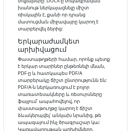
տվյալները: DOCX-ը տպագրական
խանութ ներկայացնելը միշտ
ռիսկային է, քանի որ դրանց
մատուցման միջավայրը կարող է
տարբերվել ձերից:
Երկարաժամկետ
արխիվացում
Փաստաթղթերի համար, որոնք պետք
է երկար տարիներ ընթեռնելի մնան,
PDF-ը և հատկապես PDF/A
տարբերակը ճիշտ ընտրությունն են:
PDF/A-ն ներկառուցում է բոլոր
տառատեսակները և ռեսուրսները
ֆայլում՝ ապահովելով, որ
փաստաթուղթը կարող է ճիշտ
ձևակերպվել՝ անկախ նրանից, թե
ապագայում ինչ ծրագրաշար կա:
Կառավարության արխիվները,