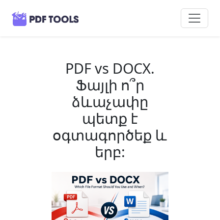
PDF vs DOCX.
Ֆայլի ո՞ր
ձևաչափը
պետք է
օգտագործեք և
երբ: