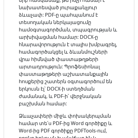
նախատեսված յուրաքանչյուր
ձևաչափ: PDF-ը պահպանում է
տեսողական ներկայացումը
համօգտագործման, տպագրության և
արխիվացման համար: DOCX-ը
հնարավորություն է տալիս խմբագրել,
համագործակցել և ձևանմուշների
վրա հիմնված փաստաթղթերի
արտադրություն: Պրոֆեսիոնալ
փաստաթղթերի աշխատանքային
հոսքերից շատերն օգտագործում են
երկուսն էլ՝ DOCX-ի ստեղծման
ժամանակ, և PDF-ի՝ վերջնական
բաշխման համար:
Ձևաչափերի միջև փոխակերպման
համար տե՛ս PDF-ից Word գործիքը և
Word-ից PDF գործիքը PDFTools-ում,
որոնք երկուսն էլ անվճար են և