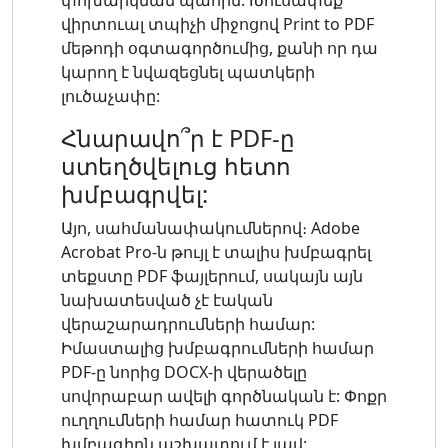
վիրտուալ տպիչի միջոցով Print to PDF
մեթոդի օգտագործումից, քանի որ դա
կարող է նվազեցնել պատկերի
լուծաչափը:
Հնարավո՞ր է PDF-ը
ստեղծվելուց հետո
խմբագրվել:
Այո, սահմանափակումներով։ Adobe
Acrobat Pro-ն թույլ է տալիս խմբագրել
տեքստը PDF ֆայլերում, սակայն այն
նախատեսված չէ էական
վերաշարադրումների համար:
Իմաստալից խմբագրումների համար
PDF-ը նորից DOCX-ի վերածելը
սովորաբար ավելի գործնական է: Փոքր
ուղղումների համար հատուկ PDF
խմբագիրն աշխատում է լավ: