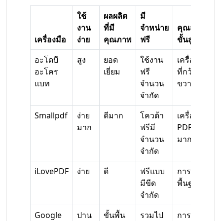
ใช้
ผลผลิต
มี
งาน
ที่มี
จำหน่าย
คุณสมบัติ
เครื่องมือ
ง่าย
คุณภาพ
ฟรี
ขั้นสูง
อะโดบี
สูง
ยอด
ใช้งาน
เครื่องมือ
อะโคร
เยี่ยม
ฟรี
ที่กว้าง
แบท
จำนวน
ขวาง
จำกัด
Smallpdf
ง่าย
ดีมาก
โควต้า
เครื่องมือ
มาก
ฟรีมี
PDF
จำนวน
มากมาย
จำกัด
iLovePDF
ง่าย
ดี
ฟรีแบบ
การตั้งค่า
มีขีด
พื้นฐาน
จำกัด
Google
ปาน
ขั้นพื้น
รวมไป
การแก้ไข