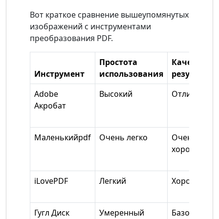
Вот краткое сравнение вышеупомянутых
изображений с инструментами
преобразования PDF.
Простота
Качествен
Инструмент
использования
результат
Adobe
Высокий
Отличный
Акробат
Маленькийpdf
Очень легко
Очень
хороший
iLovePDF
Легкий
Хороший
Гугл Диск
Умеренный
Базовый