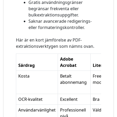
Gratis användningsgränser
begränsar frekventa eller
bulkextraktionsuppgifter.
Saknar avancerade redigerings-
eller formateringskontroller.
Här är en kort jämförelse av PDF-
extraktionsverktygen som nämns ovan.
Adobe
Särdrag
Acrobat
Liten pdf
Kosta
Betalt
Freemium
abonnemang
modell
OCR-kvalitet
Excellent
Bra
Användarvänlighet
Professionell
Väldigt lätt
nivå