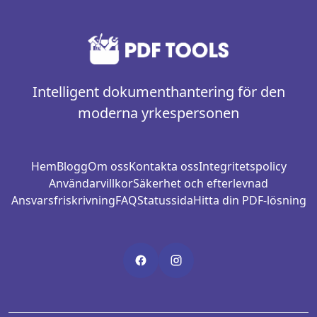
Intelligent dokumenthantering för den
moderna yrkespersonen
Hem
Blogg
Om oss
Kontakta oss
Integritetspolicy
Användarvillkor
Säkerhet och efterlevnad
Ansvarsfriskrivning
FAQ
Statussida
Hitta din PDF-lösning