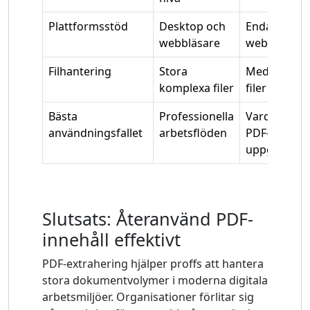
Plattformsstöd
Desktop och
Endast
webbläsare
webbläsare
Filhantering
Stora
Medelstora
komplexa filer
filer
Bästa
Professionella
Vardagliga
användningsfallet
arbetsflöden
PDF-
uppgifter
Slutsats: Återanvänd PDF-
innehåll effektivt
PDF-extrahering hjälper proffs att hantera
stora dokumentvolymer i moderna digitala
arbetsmiljöer. Organisationer förlitar sig