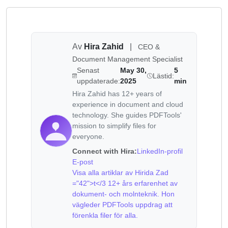
Av
Hira Zahid
|
CEO &
Document Management Specialist
Senast
May 30,
5
Lästid:
uppdaterade:
2025
min
Hira Zahid has 12+ years of
experience in document and cloud
technology. She guides PDFTools'
mission to simplify files for
everyone.
Connect with Hira:
LinkedIn-profil
E-post
Visa alla artiklar av Hirida Zad
="42">t</3 12+ års erfarenhet av
dokument- och molnteknik. Hon
vägleder PDFTools uppdrag att
förenkla filer för alla.