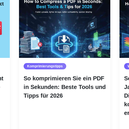
Komprimierungstipps
nt
So komprimieren Sie ein PDF
S
e
in Sekunden: Beste Tools und
J
Tipps für 2026
D
k
Weiterlesen
e