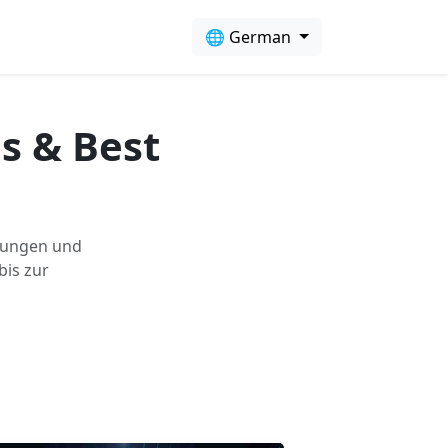
🌐 German
ls & Best
itungen und
bis zur