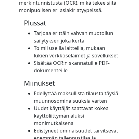
merkintunnistusta (OCR), mikä tekee siitä
monipuolisen eri asiakirjatyypeissä.
Plussat
Tarjoaa erittäin vahvan muotoilun
säilytyksen joka kerta
Toimii useilla laitteilla, mukaan
lukien verkkoselaimet ja sovellukset
Sisältää OCR:n skannatuille PDF-
dokumenteille
Miinukset
Edellyttää maksullista tilausta täysiä
muunnosominaisuuksia varten
Uudet käyttäjät saattavat kokea
käyttöliittymän aluksi
monimutkaisena
Edistyneet ominaisuudet tarvitsevat
enemmän tallennustilaa ja