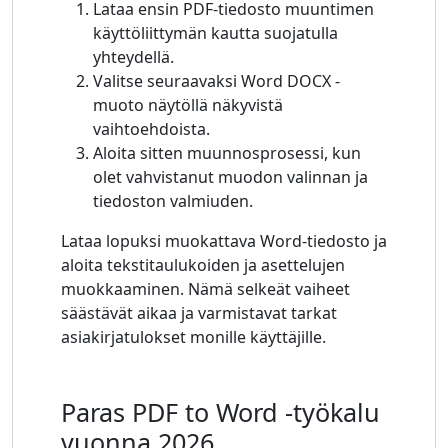
Lataa ensin PDF-tiedosto muuntimen
käyttöliittymän kautta suojatulla
yhteydellä.
Valitse seuraavaksi Word DOCX -
muoto näytöllä näkyvistä
vaihtoehdoista.
Aloita sitten muunnosprosessi, kun
olet vahvistanut muodon valinnan ja
tiedoston valmiuden.
Lataa lopuksi muokattava Word-tiedosto ja
aloita tekstitaulukoiden ja asettelujen
muokkaaminen. Nämä selkeät vaiheet
säästävät aikaa ja varmistavat tarkat
asiakirjatulokset monille käyttäjille.
Paras PDF to Word -työkalu
vuonna 2026