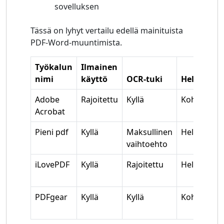
sovelluksen
Tässä on lyhyt vertailu edellä mainituista
PDF-Word-muuntimista.
Työkalun
Ilmainen
nimi
käyttö
OCR-tuki
Helppokäy
Adobe
Rajoitettu
Kyllä
Kohtalaine
Acrobat
Pieni pdf
Kyllä
Maksullinen
Helppo
vaihtoehto
iLovePDF
Kyllä
Rajoitettu
Helppo
PDFgear
Kyllä
Kyllä
Kohtalaine