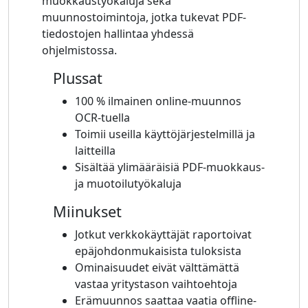
muokkaustyökaluja sekä
muunnostoimintoja, jotka tukevat PDF-
tiedostojen hallintaa yhdessä
ohjelmistossa.
Plussat
100 % ilmainen online-muunnos
OCR-tuella
Toimii useilla käyttöjärjestelmillä ja
laitteilla
Sisältää ylimääräisiä PDF-muokkaus-
ja muotoilutyökaluja
Miinukset
Jotkut verkkokäyttäjät raportoivat
epäjohdonmukaisista tuloksista
Ominaisuudet eivät välttämättä
vastaa yritystason vaihtoehtoja
Erämuunnos saattaa vaatia offline-