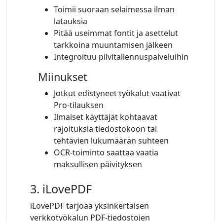
Toimii suoraan selaimessa ilman
latauksia
Pitää useimmat fontit ja asettelut
tarkkoina muuntamisen jälkeen
Integroituu pilvitallennuspalveluihin
Miinukset
Jotkut edistyneet työkalut vaativat
Pro-tilauksen
Ilmaiset käyttäjät kohtaavat
rajoituksia tiedostokoon tai
tehtävien lukumäärän suhteen
OCR-toiminto saattaa vaatia
maksullisen päivityksen
3. iLovePDF
iLovePDF tarjoaa yksinkertaisen
verkkotyökalun PDF-tiedostojen