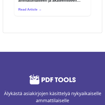
ammattimaiseen ja akateemiseen
käyttöön
Read Article →
Älykästä asiakirjojen käsittelyä nykyaikaiselle
ammattilaiselle