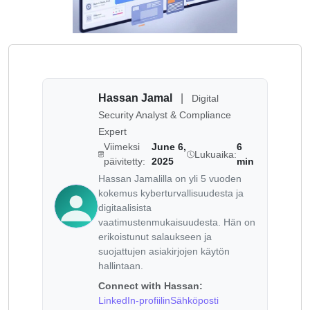
Hassan Jamal
|
Digital
Security Analyst & Compliance
Expert
Viimeksi
June 6,
6
Lukuaika:
päivitetty:
2025
min
Hassan Jamalilla on yli 5 vuoden
kokemus kyberturvallisuudesta ja
digitaalisista
vaatimustenmukaisuudesta. Hän on
erikoistunut salaukseen ja
suojattujen asiakirjojen käytön
hallintaan.
Connect with Hassan:
LinkedIn-profiilin
Sähköposti