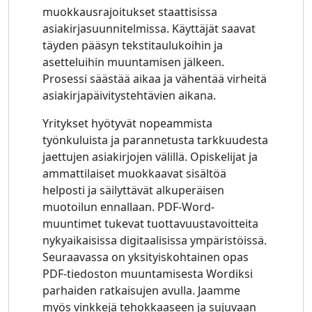
muokkausrajoitukset staattisissa
asiakirjasuunnitelmissa. Käyttäjät saavat
täyden pääsyn tekstitaulukoihin ja
asetteluihin muuntamisen jälkeen.
Prosessi säästää aikaa ja vähentää virheitä
asiakirjapäivitystehtävien aikana.
Yritykset hyötyvät nopeammista
työnkuluista ja parannetusta tarkkuudesta
jaettujen asiakirjojen välillä. Opiskelijat ja
ammattilaiset muokkaavat sisältöä
helposti ja säilyttävät alkuperäisen
muotoilun ennallaan. PDF-Word-
muuntimet tukevat tuottavuustavoitteita
nykyaikaisissa digitaalisissa ympäristöissä.
Seuraavassa on yksityiskohtainen opas
PDF-tiedoston muuntamisesta Wordiksi
parhaiden ratkaisujen avulla. Jaamme
myös vinkkejä tehokkaaseen ja sujuvaan