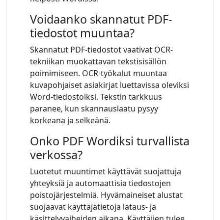
Voidaanko skannatut PDF-
tiedostot muuntaa?
Skannatut PDF-tiedostot vaativat OCR-
tekniikan muokattavan tekstisisällön
poimimiseen. OCR-työkalut muuntaa
kuvapohjaiset asiakirjat luettavissa oleviksi
Word-tiedostoiksi. Tekstin tarkkuus
paranee, kun skannauslaatu pysyy
korkeana ja selkeänä.
Onko PDF Wordiksi turvallista
verkossa?
Luotetut muuntimet käyttävät suojattuja
yhteyksiä ja automaattisia tiedostojen
poistojärjestelmiä. Hyvämaineiset alustat
suojaavat käyttäjätietoja lataus- ja
käsittelyvaiheiden aikana. Käyttäjien tulee