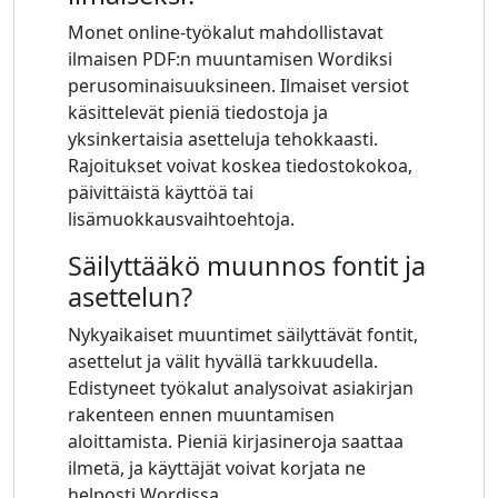
Monet online-työkalut mahdollistavat
ilmaisen PDF:n muuntamisen Wordiksi
perusominaisuuksineen. Ilmaiset versiot
käsittelevät pieniä tiedostoja ja
yksinkertaisia ​​asetteluja tehokkaasti.
Rajoitukset voivat koskea tiedostokokoa,
päivittäistä käyttöä tai
lisämuokkausvaihtoehtoja.
Säilyttääkö muunnos fontit ja
asettelun?
Nykyaikaiset muuntimet säilyttävät fontit,
asettelut ja välit hyvällä tarkkuudella.
Edistyneet työkalut analysoivat asiakirjan
rakenteen ennen muuntamisen
aloittamista. Pieniä kirjasineroja saattaa
ilmetä, ja käyttäjät voivat korjata ne
helposti Wordissa.