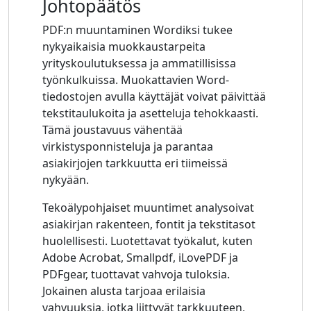
Johtopäätös
PDF:n muuntaminen Wordiksi tukee
nykyaikaisia ​​muokkaustarpeita
yrityskoulutuksessa ja ammatillisissa
työnkulkuissa. Muokattavien Word-
tiedostojen avulla käyttäjät voivat päivittää
tekstitaulukoita ja asetteluja tehokkaasti.
Tämä joustavuus vähentää
virkistysponnisteluja ja parantaa
asiakirjojen tarkkuutta eri tiimeissä
nykyään.
Tekoälypohjaiset muuntimet analysoivat
asiakirjan rakenteen, fontit ja tekstitasot
huolellisesti. Luotettavat työkalut, kuten
Adobe Acrobat, Smallpdf, iLovePDF ja
PDFgear, tuottavat vahvoja tuloksia.
Jokainen alusta tarjoaa erilaisia ​​
vahvuuksia, jotka liittyvät tarkkuuteen,