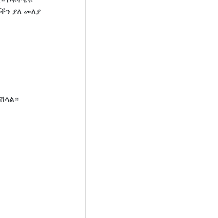
ችን ያለ መለያ
ሻሽላል።