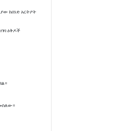
ሪያው ከሰነድ አርትዖት
ዝገባ ዕቅዶች
ዳል።
ሚመስለው።