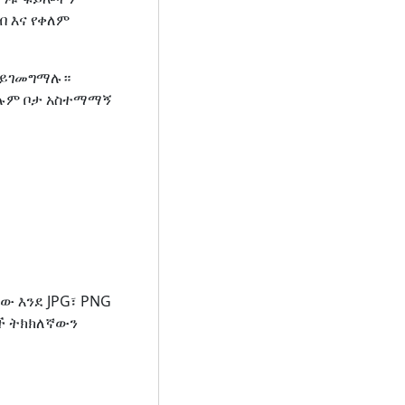
 እና የቀለም
 ይገመግማሉ።
ሁሉም ቦታ አስተማማኝ
 እንደ JPG፣ PNG
ች ትክክለኛውን