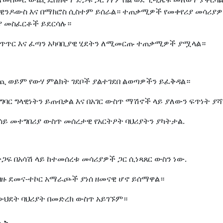
በዊንዶውስ እና በማክሮስ ሲስተም ይሰራል። ተጠቃሚዎች የመቀየሪያ መሳሪያዎ
ያ መስፈርቶች ይደርሳሉ።
 ቁጥጥር እና ፈጣን አካባቢያዊ ሂደትን ለሚመርጡ ተጠቃሚዎች ያሟላል።
ወጪ ወይም የውሃ ምልክት ገደቦች ያልተገደበ ልወጣዎችን ይፈቅዳል።
ባር ግላዊነትን ይጠብቃል እና በአገር ውስጥ ማሽኖች ላይ ያለውን ፍጥነት ያ
ይ መተግበሪያ ውስጥ መሰረታዊ የአርትዖት ባህሪያትን ያካትታል.
ጋፍ በአሳሽ ላይ ከተመሰረቱ መሳሪያዎች ጋር ሲነጻጸር ውስን ነው.
ከብዙ ደመና-ተኮር አማራጮች ያነሰ ዘመናዊ ሆኖ ይሰማዋል።
ህደት ባህሪያት በመድረክ ውስጥ አይገኙም።