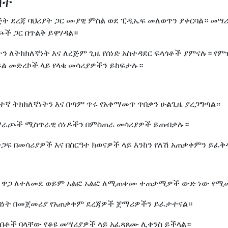
ባት
ጅት ደረጃ ባህሪያት ጋር ሙያዊ ምስል ወደ ፒዲኤፍ መለወጥን ያቀርባል። መሣ
ጮች ጋር በጥልቅ ይዋሃዳል።
ትን ለትክክለኛነት እና ለረጅም ጊዜ የሰነድ አስተዳደር ፍላጎቶች ያምናሉ። የም
ይል መድረኮች ላይ የላቁ መሳሪያዎችን ይከፍታሉ።
ፍተኛ ትክክለኛነትን እና በጣም ጥሩ የአቀማመጥ ጥበቃን ሁልጊዜ ያረጋግጣል።
አማራጮች ሚስጥራዊ ሰነዶችን በምስጠራ መሳሪያዎች ይጠብቃሉ።
ድጋፍ በመሳሪያዎች እና በስርዓተ ክወናዎች ላይ እንከን የለሽ አጠቃቀምን ይፈቅ
ገባ ዋጋ ለተለመደ ወይም አልፎ አልፎ ለሚጠቀሙ ተጠቃሚዎች ውድ ነው የ
ብነት በመጀመሪያ የአጠቃቀም ደረጃዎች ጀማሪዎችን ይፈታተናል።
ሀብቶች ባላቸው የቆዩ መሣሪያዎች ላይ አፈጻጸሙ ሊቀንስ ይችላል።