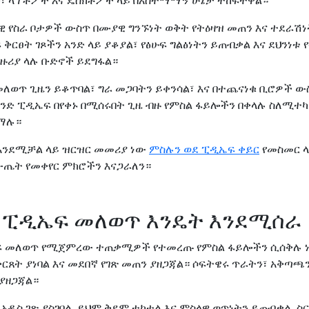
፣ ላፕቶፖች እና ዴስክቶፖች ላይ በአስተማማኝ ሁኔታ ተከፍተዋል።
 የስራ ቦታዎች ውስጥ በሙያዊ ግንኙነት ወቅት የትዕዛዝ መጠን እና ተደራሽነ
ርፀት ገጾችን አንድ ላይ ያቆያል፣ የፅሁፍ ግልፅነትን ይጠብቃል እና ደህንነቱ 
ዙሪያ ላሉ ቡድኖች ይደግፋል።
ለወጥ ጊዜን ይቆጥባል፣ ግራ መጋባትን ይቀንሳል፣ እና በተጨናነቁ ቢሮዎች ውስ
አንድ ፒዲኤፍ በየቀኑ በሚሰሩበት ጊዜ ብዙ የምስል ፋይሎችን በቀላሉ ስለሚተ
ማሉ።
እንደሚቻል ላይ ዝርዝር መመሪያ ነው
ምስሉን ወደ ፒዲኤፍ ቀይር
የመስመር ላ
ውጤት የመቀየር ምክሮችን እናጋራለን።
 ፒዲኤፍ መለወጥ እንዴት እንደሚሰራ
ፍ መለወጥ የሚጀምረው ተጠቃሚዎች የተመረጡ የምስል ፋይሎችን ሲሰቅሉ 
ርጸት ያነባል እና መደበኛ የገጽ መጠን ያዘጋጃል። ሶፍትዌሩ ጥራትን፣ አቅጣጫን
ያዘጋጃል።
 አዲስ ገጽ ያስገባል, ይህም ቅደም ተከተል እና ምስላዊ ወጥነትን ይጠብቃል. 