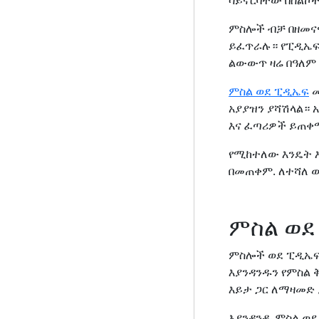
ሳይኖርባቸው በስልኮች
ምስሎች ብቻ በዘመናዊ
ይፈጥራሉ። የፒዲኤፍ ቅ
ልውውጥ ዛሬ በዓለም 
ምስል ወደ ፒዲኤፍ
መ
አያያዝን ያሻሽላል። 
እና ፈጣሪዎች ይጠቀ
የሚከተለው እንዴት 
በመጠቀም. ለተሻለ 
ምስል ወደ
ምስሎች ወደ ፒዲኤ
እያንዳንዱን የምስል ቅ
እይታ ጋር ለማዛመድ 
እያንዳንዱ ምስል ወደ