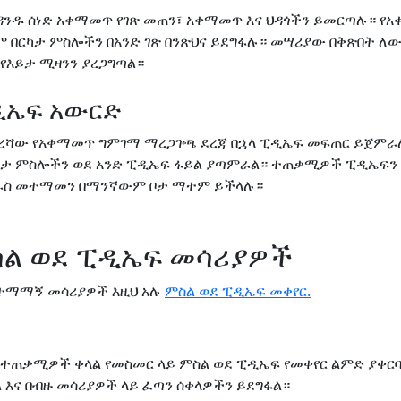
ንዱ ሰነድ አቀማመጥ የገጽ መጠን፣ አቀማመጥ እና ህዳጎችን ይመርጣሉ። 
 በርካታ ምስሎችን በአንድ ገጽ በንጽህና ይደግፋሉ። መሣሪያው በቅጽበት ለው
የእይታ ሚዛንን ያረጋግጣል።
ፒዲኤፍ አውርድ
ው የአቀማመጥ ግምገማ ማረጋገጫ ደረጃ በኋላ ፒዲኤፍ መፍጠር ይጀምራሉ
ሁኔታ ምስሎችን ወደ አንድ ፒዲኤፍ ፋይል ያጣምራል። ተጠቃሚዎች ፒዲኤፍን
ራስ መተማመን በማንኛውም ቦታ ማተም ይችላሉ።
ል ወደ ፒዲኤፍ መሳሪያዎች
ስተማማኝ መሳሪያዎች እዚህ አሉ
ምስል ወደ ፒዲኤፍ መቀየር.
ዊ ተጠቃሚዎች ቀላል የመስመር ላይ ምስል ወደ ፒዲኤፍ የመቀየር ልምድ ያቀርባ
ል እና በብዙ መሳሪያዎች ላይ ፈጣን ሰቀላዎችን ይደግፋል።