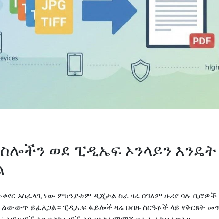
ምስሎችን ወደ ፒዲኤፍ ኦንላይን እንዴ
ል
ቀየር አስፈላጊ ነው ምክንያቱም ዲጂታል ስራ ዛሬ በዓለም ዙሪያ ባሉ ቢሮዎ
 ልውውጥ ይፈልጋል። ፒዲኤፍ ፋይሎች ዛሬ በብዙ ስርዓቶች ላይ የቅርጸት መ