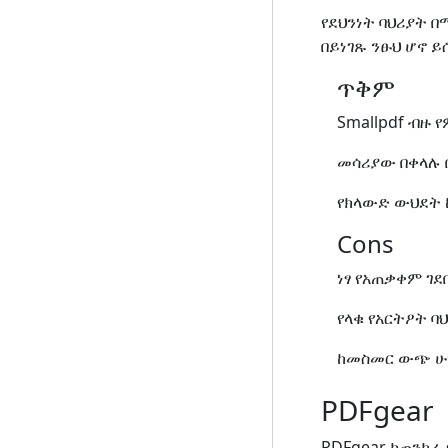
የደህንነት ባህሪያት 
በይነገጹ ንፁህ ሆኖ 
ጥቅም
Smallpdf ብዙ
መሳሪያው በቀላሉ 
የክላውድ ውህደት ከ
Cons
ነፃ የአጠቃቀም ገ
የላቁ የአርትዖት 
ከመስመር ውጭ ሁነ
PDFgear
PDFgear ከጠንካራ