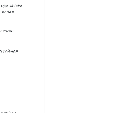
 በኋላ ይከሰታል.
 ይረዳል።
ስተናግዳል።
ስ ያስችላል።
ል። ሶፍትዌሩ