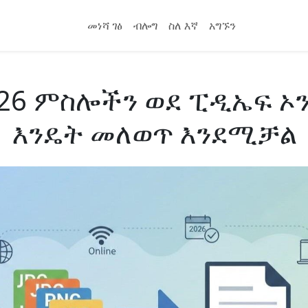
መነሻ ገፅ
ብሎግ
ስለ እኛ
አግኙን
26 ምስሎችን ወደ ፒዲኤፍ ኦ
እንዴት መለወጥ እንደሚቻል