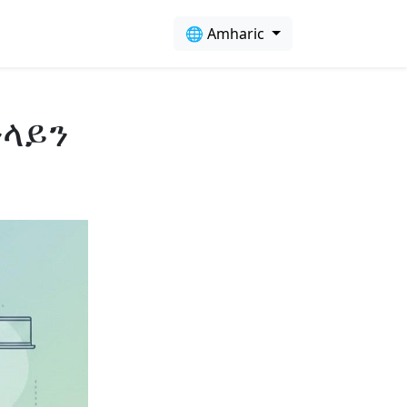
🌐 Amharic
ንላይን