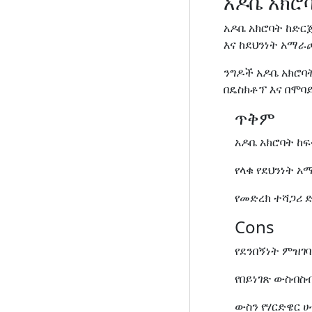
አዶቤ አክሮ
አዶቤ አክሮባት ከድር
እና ከደህንነት አማራ
ንግዶች አዶቤ አክሮባ
በዴስክቶፕ እና በሞባ
ጥቅም
አዶቤ አክሮባት ከ
የላቁ የደህንነት 
የመድረክ ተሻጋሪ 
Cons
የደንበኝነት ምዝ
የበይነገጽ ውስብስ
ውስን የሃርድዌር 