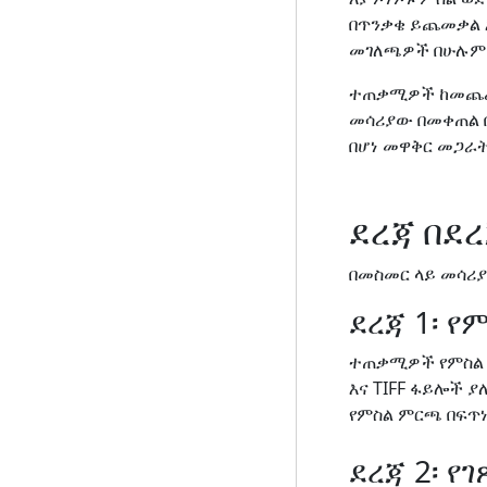
በጥንቃቄ ይጨመቃል 
መገለጫዎች በሁሉም 
ተጠቃሚዎች ከመጨረሻ
መሳሪያው በመቀጠል 
በሆነ መዋቅር መጋራት
ደረጃ በደ
በመስመር ላይ መሳሪ
ደረጃ 1፡ የ
ተጠቃሚዎች የምስል 
እና TIFF ፋይሎች 
የምስል ምርጫ በፍጥ
ደረጃ 2፡ 