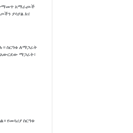
የአቀማመጥ አማራጮች
ጦችን ያሳያል እና
። ስርዓቱ ለማጋራት
 አውርደው ማጋራት፣
ል። የመሳሪያ ስርዓቱ