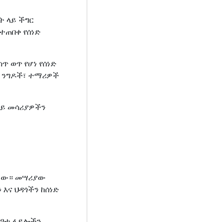
ት ላይ ችግር
የተጠበቀ የሰነድ
ጥ ወጥ የሆነ የሰነድ
ካ ንግዶች፣ ተማሪዎች
ይ መሳሪያዎችን
ነው። መሣሪያው
 እና ህዳጎችን ከሰነድ
ስርዓቱ ፋይሎችን