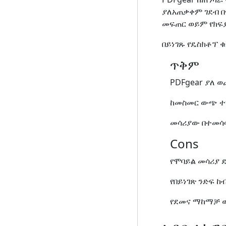
ያለአጠቃቀም ገደብ 
መፍጠር ወይም የክፍ
በይነገጹ የዴስክቶፕ
ጥቅም
PDFgear ያለ 
ከመስመር ውጭ ተግ
መሳሪያው በተመሳሳ
Cons
የሞባይል መሳሪያ ድ
የበይነገጽ ንድፍ 
የደመና ማከማቻ ው