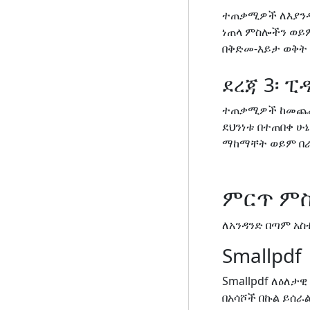
ተጠቃሚዎች ለእያንዳ
ነጠላ ምስሎችን ወይም
በቅድመ-እይታ ወቅት 
ደረጃ 3፡ 
ተጠቃሚዎች ከመጨረሻ
ደህንነቱ በተጠበቀ 
ማከማቸት ወይም በ
ምርጥ ምስ
ለአንዳንድ በጣም አ
Smallpdf
Smallpdf ለዕለታ
በአሳሾች በኩል ይሰራ