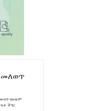
ት መለወጥ
ች ውስጥ በሁሉም
ጥፋት ችግር