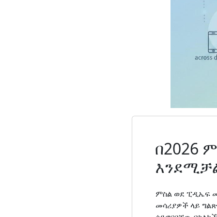
በ2026 
እንደሚቻ
ምስል ወደ ፒዲኤፍ መ
መሳሪያዎች ላይ ግልጽ