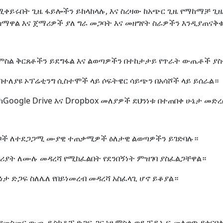
በሚቀይሩበት ጊዜ ፋይሎችን ይከላከላሉ, እና ስረዛው ከአጭር ጊዜ የማከማቻ ጊዜ
ይሰማዋል እና ጀማሪዎች ያለ ግራ መጋባት እና መዘግየት ስራዎችን እንዲያጠናቅቁ
 የምስል ቅርጸቶችን ይደግፋል እና ልወጣዎችን በተከታታይ የጥራት ውጤቶች ያ
በተለያዩ ኦፕሬቲንግ ሲስተሞች ላይ ሶፍትዌር ሳይጭን በአሳሾች ላይ ይሰራል።
Google Drive እና Dropbox መለያዎች ደህንነቱ በተጠበቀ ሁኔታ መድረ
ደቦች ለተደጋጋሚ ሙያዊ ተጠቃሚዎች ዕለታዊ ልወጣዎችን ይገድባሉ።
ባህሪያት ለሙሉ መዳረሻ የሚከፈልበት የደንበኝነት ምዝገባ ያስፈልጋቸዋል።
ታ ድጋፍ ስለሌለ የበይነመረብ መዳረሻ አስፈላጊ ሆኖ ይቆያል።
 የመስመር ውጪ ዴስክቶፕ ድጋፍ ጋር ነፃ ምስል ወደ ፒዲኤፍ መለወጥ ያቀርባ