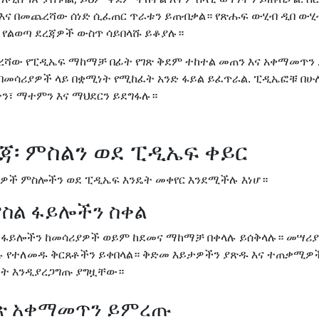
እና በመጨረሻው ሰነድ ሲፈጠር ጥራቱን ይጠብቃል። የጽሑፍ ውሂብ ዲበ ውሂብ
የልወጣ ደረጃዎች ውስጥ ሳይበላሹ ይቆያሉ።
ው የፒዲኤፍ ማከማቻ በፊት የገጽ ቅደም ተከተል መጠን እና አቀማመጥን
በመሳሪያዎች ላይ በቋሚነት የሚከፈት አንድ ፋይል ይፈጥራል. ፒዲኤፎቹ በ
ን፣ ማተምን እና ማህደርን ይደግፋሉ።
ረጃ፡ ምስልን ወደ ፒዲኤፍ ቀይር
ያዎች ምስሎችን ወደ ፒዲኤፍ እንዴት መቀየር እንደሚችሉ እነሆ።
ምስል ፋይሎችን ስቀል
ፋይሎችን ከመሳሪያዎች ወይም ከደመና ማከማቻ በቀላሉ ይሰቅላሉ። መሣሪያው
ያሉ የተለመዱ ቅርጸቶችን ይቀበላል። ቅድመ እይታዎችን ያጽዱ እና ተጠቃሚዎ
ነት እንዲያረጋግጡ ያግዟቸው።
የገጽ አቀማመጥን ይምረጡ