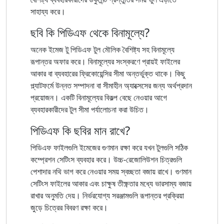
সাহায্য করে।
ছবি কি পিডিএফ থেকে বিনামূল্যে?
অনেক ইমেজ টু পিডিএফ টুল মৌলিক বৈশিষ্ট্য সহ বিনামূল্যে
রূপান্তর অফার করে। বিনামূল্যের সংস্করণে প্রায়ই ফাইলের
আকার বা ব্যবহারের ফ্রিকোয়েন্সির সীমা অন্তর্ভুক্ত থাকে। কিছু
প্ল্যাটফর্মে উন্নত সম্পাদনা বা সীমাহীন অ্যাক্সেসের জন্য অর্থপ্রদান
প্রয়োজন। একটি বিনামূল্যের বিকল্প বেছে নেওয়ার আগে
ব্যবহারকারীদের টুল সীমা পর্যালোচনা করা উচিত।
পিডিএফ কি ছবির মান রাখে?
পিডিএফ ফাইলগুলি ইমেজের গুণমান রক্ষা করে যখন টুলগুলি সঠিক
কম্প্রেশন সেটিংস ব্যবহার করে। উচ্চ-রেজোলিউশন চিত্রগুলি
পেশাদার নথি ভাগ করে নেওয়ার সময় স্বচ্ছতা বজায় রাখে। গুণমান
সেটিংস ফাইলের আকার এবং চাক্ষুষ তীক্ষ্ণতার মধ্যে ভারসাম্য বজায়
রাখার অনুমতি দেয়। নির্ভরযোগ্য সরঞ্জামগুলি রূপান্তর প্রক্রিয়া
জুড়ে চিত্রের বিবরণ রক্ষা করে।