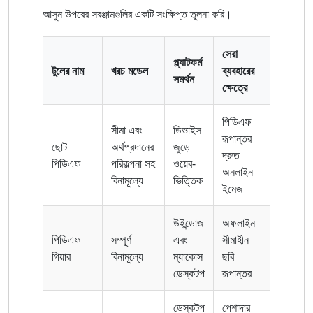
আসুন উপরের সরঞ্জামগুলির একটি সংক্ষিপ্ত তুলনা করি।
সেরা
প্ল্যাটফর্ম
টুলের নাম
খরচ মডেল
ব্যবহারের
সমর্থন
ক্ষেত্রে
পিডিএফ
সীমা এবং
ডিভাইস
রূপান্তর
ছোট
অর্থপ্রদানের
জুড়ে
দ্রুত
পিডিএফ
পরিকল্পনা সহ
ওয়েব-
অনলাইন
বিনামূল্যে
ভিত্তিক
ইমেজ
উইন্ডোজ
অফলাইন
পিডিএফ
সম্পূর্ণ
এবং
সীমাহীন
গিয়ার
বিনামূল্যে
ম্যাকোস
ছবি
ডেস্কটপ
রূপান্তর
ডেস্কটপ
পেশাদার