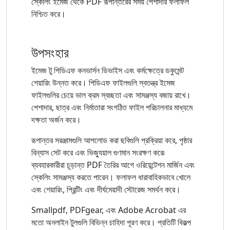
স্কেলিং ইমেজ থেকে PDF রূপান্তরের সময় পেশাদার ফলাফল
নিশ্চিত করে।
উপসংহার
ইমেজ টু পিডিএফ কনভার্সন ডিভাইস এবং কর্মক্ষেত্রে ডকুমেন্ট
শেয়ারিং উন্নত করে। পিডিএফ ফাইলগুলি স্বতন্ত্র ইমেজ
ফাইলগুলির চেয়ে ভাল ক্রম স্বচ্ছতা এবং সামঞ্জস্য বজায় রাখে।
পেশাদার, ছাত্র এবং নির্মাতারা সংগঠিত ফাইল পরিচালনার মাধ্যমে
দক্ষতা অর্জন করে।
রূপান্তর সরঞ্জামগুলি আপলোড করা ছবিগুলি প্রক্রিয়া করে, পৃষ্ঠার
বিন্যাস সেট করে এবং ভিজ্যুয়াল গুণমান সংরক্ষণ করে৷
ব্যবহারকারীরা চূড়ান্ত PDF তৈরির আগে ওরিয়েন্টেশন মার্জিন এবং
স্কেলিং সামঞ্জস্য করতে পারেন। ফলাফল ধারাবাহিকভাবে খোলে
এবং শেয়ারিং, প্রিন্টিং এবং দীর্ঘমেয়াদী স্টোরেজ সমর্থন করে।
Smallpdf, PDFgear, এবং Adobe Acrobat এর
মতো অনলাইন টুলগুলি বিভিন্ন চাহিদা পূরণ করে। প্রতিটি বিকল্প