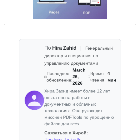
По
Hira Zahid
|
Генеральный
директор и специалист по
управлению документами
March
Последнее
Время
4
26,
обновление:
чтения:
мин
2026
Хира Захид имеет более 12 лет
опыта опыта работы в
документных и облачных
технологиях. Она руководит
миссией PDFTools по упрощению
файлов для всех.
Связаться с Хирой:
Профиль LinkedIn