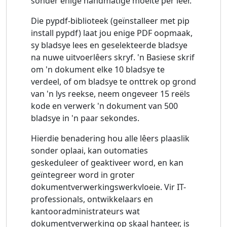
sonder enige handmatige moeite per lêer.
Die pypdf-biblioteek (geïnstalleer met pip
install pypdf) laat jou enige PDF oopmaak,
sy bladsye lees en geselekteerde bladsye
na nuwe uitvoerlêers skryf. 'n Basiese skrif
om 'n dokument elke 10 bladsye te
verdeel, of om bladsye te onttrek op grond
van 'n lys reekse, neem ongeveer 15 reëls
kode en verwerk 'n dokument van 500
bladsye in 'n paar sekondes.
Hierdie benadering hou alle lêers plaaslik
sonder oplaai, kan outomaties
geskeduleer of geaktiveer word, en kan
geïntegreer word in groter
dokumentverwerkingswerkvloeie. Vir IT-
professionals, ontwikkelaars en
kantooradministrateurs wat
dokumentverwerking op skaal hanteer, is