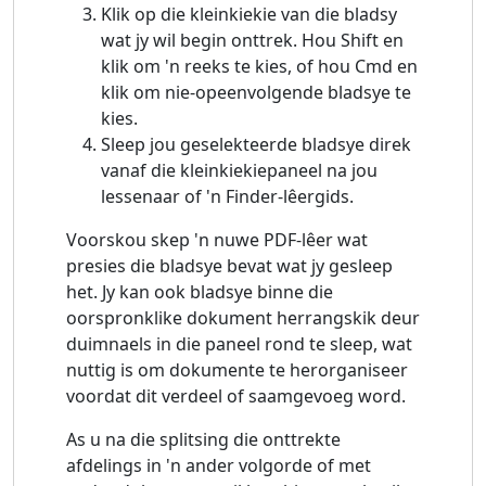
Klik op die kleinkiekie van die bladsy
wat jy wil begin onttrek. Hou Shift en
klik om 'n reeks te kies, of hou Cmd en
klik om nie-opeenvolgende bladsye te
kies.
Sleep jou geselekteerde bladsye direk
vanaf die kleinkiekiepaneel na jou
lessenaar of 'n Finder-lêergids.
Voorskou skep 'n nuwe PDF-lêer wat
presies die bladsye bevat wat jy gesleep
het. Jy kan ook bladsye binne die
oorspronklike dokument herrangskik deur
duimnaels in die paneel rond te sleep, wat
nuttig is om dokumente te herorganiseer
voordat dit verdeel of saamgevoeg word.
As u na die splitsing die onttrekte
afdelings in 'n ander volgorde of met