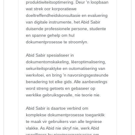
produktiwiteitsoptimering. Deur 'n loopbaan
wat strek oor korporatiewe
doeltreffendheidskonsultasie en evaluering
van digitale instrumente, het Abid Sabir
duisende professionele persone, studente
en spanne gehelp om hul
dokumentprosesse te stroomlyn.
Abid Sabir spesialiseer in
dokumentomskakeling, lêeroptimalisering,
sekuriteitspraktyke en outomatisering van
werkvloei, en bring 'n navorsingsgesteunde
benadering tot elke gids. Alle aanbevelings
word streng getoets en gebaseer op
werklike gebruiksgevalle, nie teorie nie.
Abid Sabir is daartoe verbind om
komplekse dokumentprosesse toeganklik
te maak vir gebruikers van alle tegniese
vlakke. As Abid nie skryf nie, werk Abid
vrywilligers by niewinsorganisasies om