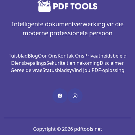
Intelligente dokumentverwerking vir die
moderne professionele persoon
Tuisblad
Blog
Oor Ons
Kontak Ons
Privaatheidsbeleid
Diensbepalings
Sekuriteit en nakoming
Disclaimer
Gereelde vrae
Statusbladsy
Vind jou PDF-oplossing
Copyright © 2026 pdftools.net