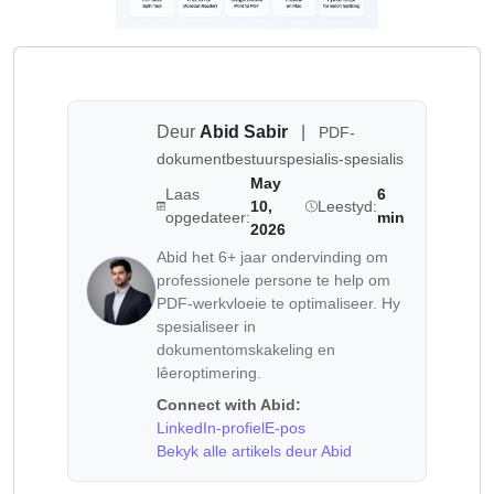
Deur
Abid Sabir
|
PDF-
dokumentbestuurspesialis-spesialis
May
Laas
6
10,
Leestyd:
opgedateer:
min
2026
Abid het 6+ jaar ondervinding om
professionele persone te help om
PDF-werkvloeie te optimaliseer. Hy
spesialiseer in
dokumentomskakeling en
lêeroptimering.
Connect with Abid:
LinkedIn-profiel
E-pos
Bekyk alle artikels deur Abid