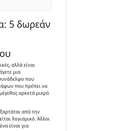
α: 5 δωρεάν
φου
κές, αλλά είναι
άγετε μια
 συνάδελφο που
γράφων που πρέπει να
 μέγεθος αρκετά μικρό
εξαρτάται από την
ίται λογισμικό. Άλλοι
να είναι για