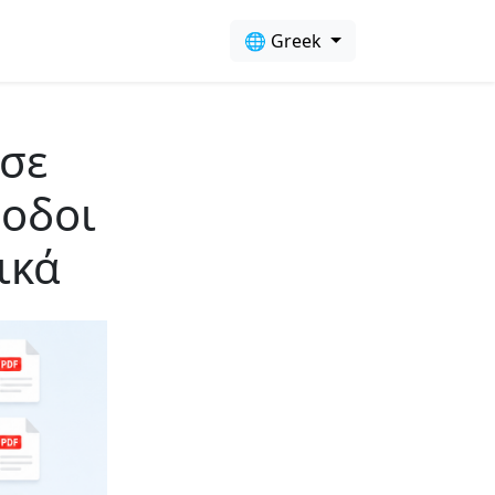
🌐 Greek
 σε
θοδοι
ικά