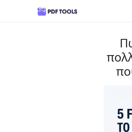
Πώ
πολλ
πο