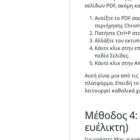
σελίδων PDF, ακόμη κα
Ανοίξτε το PDF σ
περιήγησης Chrome
Πατήστε Ctrl+P στ
Αλλάξτε τον εκτυ
Κάντε κλικ στην ε
πεδίο Σελίδες.
Κάντε κλικ στην Α
Αυτή είναι μια από τ
πλατφόρμα. Επειδή το 
λειτουργεί καθολικά χ
Μέθοδος 4:
ευέλικτη)
Για χρήστες Mac, η ε