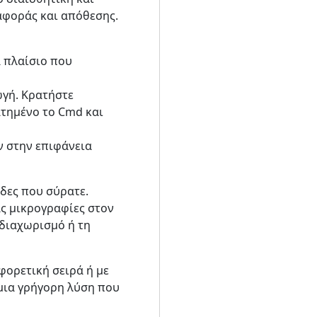
ταφοράς και απόθεσης.
α πλαίσιο που
ωγή. Κρατήστε
πατημένο το Cmd και
ν στην επιφάνεια
δες που σύρατε.
ας μικρογραφίες στον
 διαχωρισμό ή τη
φορετική σειρά ή με
 μια γρήγορη λύση που