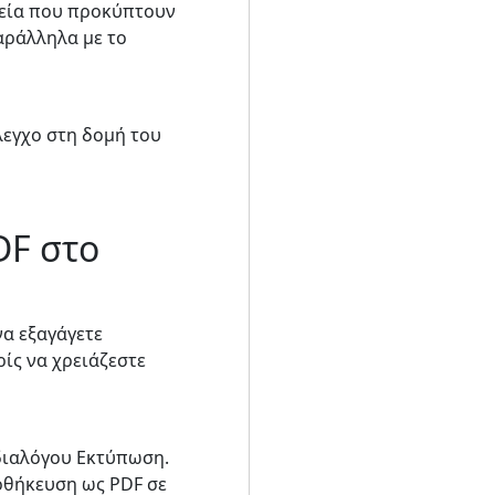
χεία που προκύπτουν
αράλληλα με το
λεγχο στη δομή του
DF στο
να εξαγάγετε
ίς να χρειάζεστε
 διαλόγου Εκτύπωση.
ποθήκευση ως PDF σε