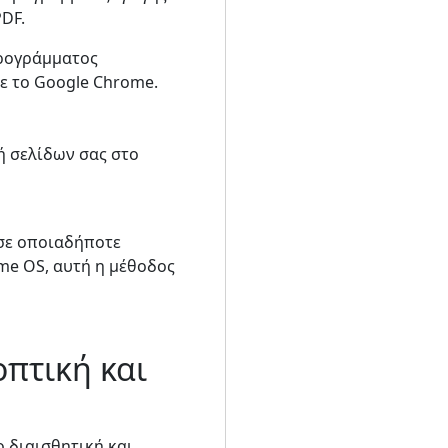
DF.
προγράμματος
με το Google Chrome.
ή σελίδων σας στο
 σε οποιαδήποτε
me OS, αυτή η μέθοδος
πτική και
 διαισθητική και