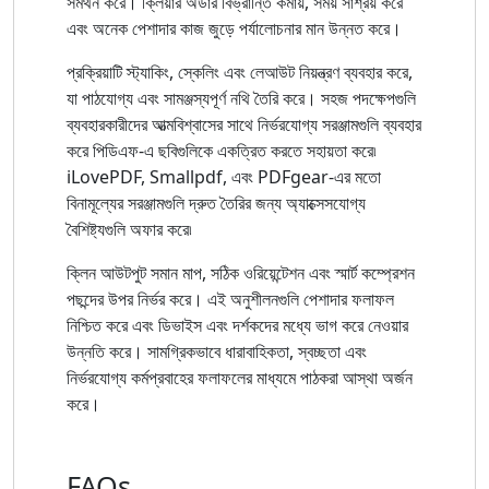
সমর্থন করে। ক্লিয়ার অর্ডার বিভ্রান্তি কমায়, সময় সাশ্রয় করে
এবং অনেক পেশাদার কাজ জুড়ে পর্যালোচনার মান উন্নত করে।
প্রক্রিয়াটি স্ট্যাকিং, স্কেলিং এবং লেআউট নিয়ন্ত্রণ ব্যবহার করে,
যা পাঠযোগ্য এবং সামঞ্জস্যপূর্ণ নথি তৈরি করে। সহজ পদক্ষেপগুলি
ব্যবহারকারীদের আত্মবিশ্বাসের সাথে নির্ভরযোগ্য সরঞ্জামগুলি ব্যবহার
করে পিডিএফ-এ ছবিগুলিকে একত্রিত করতে সহায়তা করে৷
iLovePDF, Smallpdf, এবং PDFgear-এর মতো
বিনামূল্যের সরঞ্জামগুলি দ্রুত তৈরির জন্য অ্যাক্সেসযোগ্য
বৈশিষ্ট্যগুলি অফার করে৷
ক্লিন আউটপুট সমান মাপ, সঠিক ওরিয়েন্টেশন এবং স্মার্ট কম্প্রেশন
পছন্দের উপর নির্ভর করে। এই অনুশীলনগুলি পেশাদার ফলাফল
নিশ্চিত করে এবং ডিভাইস এবং দর্শকদের মধ্যে ভাগ করে নেওয়ার
উন্নতি করে। সামগ্রিকভাবে ধারাবাহিকতা, স্বচ্ছতা এবং
নির্ভরযোগ্য কর্মপ্রবাহের ফলাফলের মাধ্যমে পাঠকরা আস্থা অর্জন
করে।
FAQs