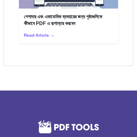
পেশাদার এবং একাডেমিক ব্যবহারের জন্য পৃষ্ঠাগুলিকে
কীভাবে PDF এ রূপান্তর করবেন
Read Article →