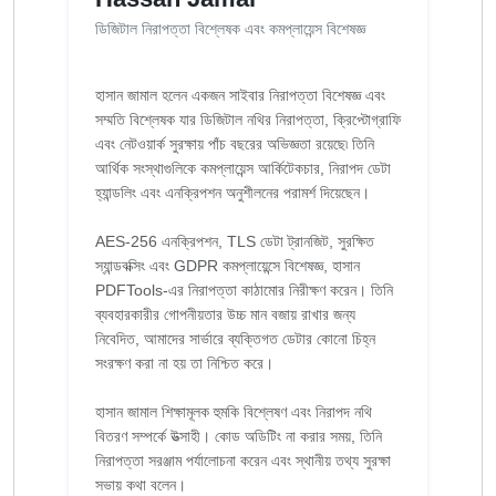
ডিজিটাল নিরাপত্তা বিশ্লেষক এবং কমপ্লায়েন্স বিশেষজ্ঞ
হাসান জামাল হলেন একজন সাইবার নিরাপত্তা বিশেষজ্ঞ এবং
সম্মতি বিশ্লেষক যার ডিজিটাল নথির নিরাপত্তা, ক্রিপ্টোগ্রাফি
এবং নেটওয়ার্ক সুরক্ষায় পাঁচ বছরের অভিজ্ঞতা রয়েছে৷ তিনি
আর্থিক সংস্থাগুলিকে কমপ্লায়েন্স আর্কিটেকচার, নিরাপদ ডেটা
হ্যান্ডলিং এবং এনক্রিপশন অনুশীলনের পরামর্শ দিয়েছেন।
AES-256 এনক্রিপশন, TLS ডেটা ট্রানজিট, সুরক্ষিত
স্যান্ডবক্সিং এবং GDPR কমপ্লায়েন্সে বিশেষজ্ঞ, হাসান
PDFTools-এর নিরাপত্তা কাঠামোর নিরীক্ষণ করেন। তিনি
ব্যবহারকারীর গোপনীয়তার উচ্চ মান বজায় রাখার জন্য
নিবেদিত, আমাদের সার্ভারে ব্যক্তিগত ডেটার কোনো চিহ্ন
সংরক্ষণ করা না হয় তা নিশ্চিত করে।
হাসান জামাল শিক্ষামূলক হুমকি বিশ্লেষণ এবং নিরাপদ নথি
বিতরণ সম্পর্কে উত্সাহী। কোড অডিটিং না করার সময়, তিনি
নিরাপত্তা সরঞ্জাম পর্যালোচনা করেন এবং স্থানীয় তথ্য সুরক্ষা