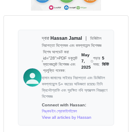
দ্বারা
Hassan Jamal
|
ডিজিটাল
নিরাপত্তা বিশ্লেষক এবং কমপ্লায়েন্স বিশেষজ্ঞ
বিশেষ আপডেট করা
May
id="28">PDF ডকুমেন্ট
পড়ার
5
7,
ম্যানেজমেন্ট বিশেষজ্ঞ এবং
সময়:
মিনিট
2025
প্রযুক্তি গবেষক:
হাসান জামালের সাইবার নিরাপত্তা এবং ডিজিটাল
কমপ্লায়েন্সে 5+ বছরের অভিজ্ঞতা রয়েছে৷ তিনি
ক্রিপ্টোগ্রাফি এবং সুরক্ষিত নথি অ্যাক্সেস নিয়ন্ত্রণে
বিশেষজ্ঞ৷
Connect with Hassan:
লিঙ্কডইন প্রোফাইল
ইমেল
View all articles by Hassan