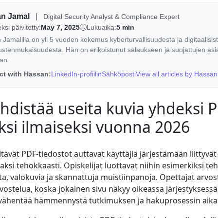
an Jamal
|
Digital Security Analyst & Compliance Expert
ksi päivitetty:
May 7, 2025
Lukuaika:
5 min
Jamalilla on yli 5 vuoden kokemus kyberturvallisuudesta ja digitaalisis
stenmukaisuudesta. Hän on erikoistunut salaukseen ja suojattujen asia
aan.
t with Hassan:
LinkedIn-profiilin
Sähköposti
View all articles by Hassan
hdistää useita kuvia yhdeksi 
ksi ilmaiseksi vuonna 2026
ltävät PDF-tiedostot auttavat käyttäjiä järjestämään liittyvät
jaksi tehokkaasti. Opiskelijat luottavat niihin esimerkiksi teh
ta, valokuvia ja skannattuja muistiinpanoja. Opettajat arvos
rvostelua, koska jokainen sivu näkyy oikeassa järjestykses
a vähentää hämmennystä tutkimuksen ja hakuprosessin aika