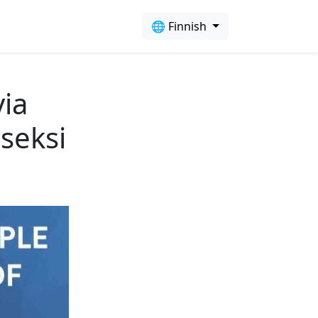
🌐 Finnish
via
seksi