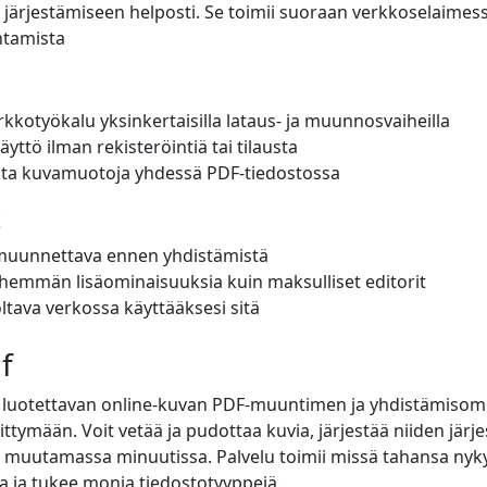
järjestämiseen helposti. Se toimii suoraan verkkoselaimes
ntamista
kkotyökalu yksinkertaisilla lataus- ja muunnosvaiheilla
äyttö ilman rekisteröintiä tai tilausta
ita kuvamuotoja yhdessä PDF-tiedostossa
t
muunnettava ennen yhdistämistä
hemmän lisäominaisuuksia kuin maksulliset editorit
ltava verkossa käyttääksesi sitä
f
a luotettavan online-kuvan PDF-muuntimen ja yhdistämisom
ittymään. Voit vetää ja pudottaa kuvia, järjestää niiden järje
 muutamassa minuutissa. Palvelu toimii missä tahansa nyk
 ja tukee monia tiedostotyyppejä.