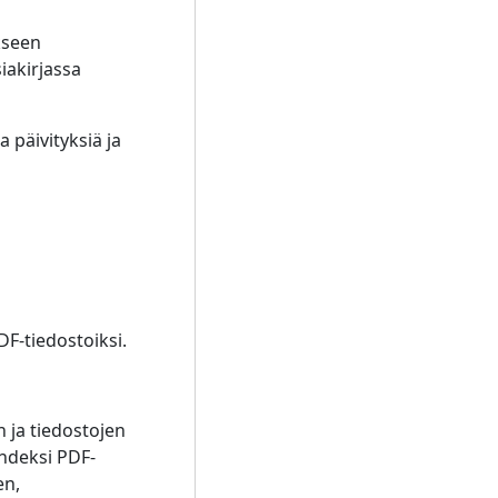
ykseen
siakirjassa
a päivityksiä ja
DF-tiedostoiksi.
 ja tiedostojen
yhdeksi PDF-
en,