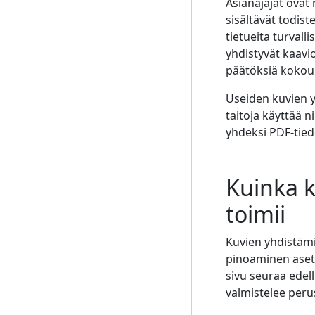
Asianajajat ovat 
sisältävät todist
tietueita turvall
yhdistyvät kaavio
päätöksiä kokouk
Useiden kuvien y
taitoja käyttää 
yhdeksi PDF-tiedo
Kuinka k
toimii
Kuvien yhdistämin
pinoaminen asett
sivu seuraa edel
valmistelee peru