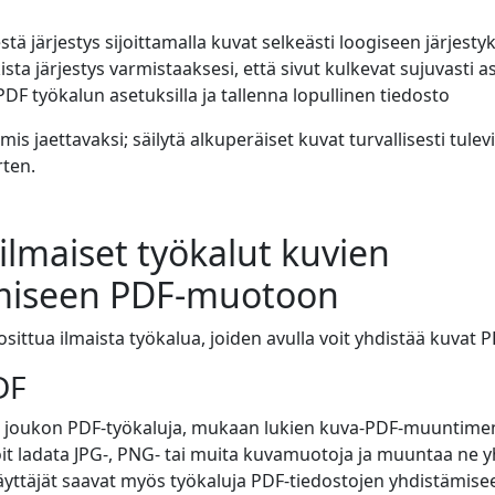
estä järjestys sijoittamalla kuvat selkeästi loogiseen järjest
ista järjestys varmistaaksesi, että sivut kulkevat sujuvasti a
PDF työkalun asetuksilla ja tallenna lopullinen tiedosto
is jaettavaksi; säilytä alkuperäiset kuvat turvallisesti tulevi
ten.
ilmaiset työkalut kuvien
miseen PDF-muotoon
sittua ilmaista työkalua, joiden avulla voit yhdistää kuvat P
DF
a joukon PDF-työkaluja, mukaan lukien kuva-PDF-muuntimen
it ladata JPG-, PNG- tai muita kuvamuotoja ja muuntaa ne 
yttäjät saavat myös työkaluja PDF-tiedostojen yhdistämise