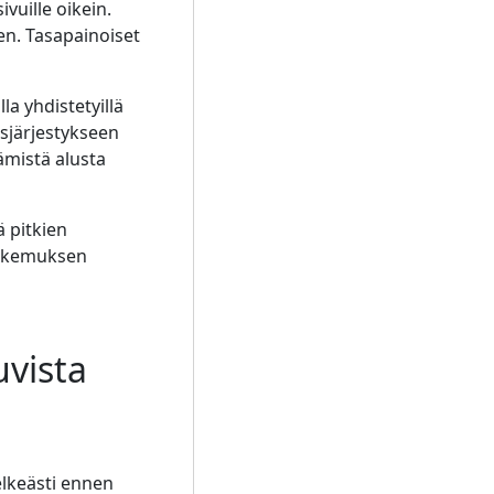
vuille oikein.
en. Tasapainoiset
la yhdistetyillä
isjärjestykseen
ämistä alusta
 pitkien
kokemuksen
uvista
elkeästi ennen