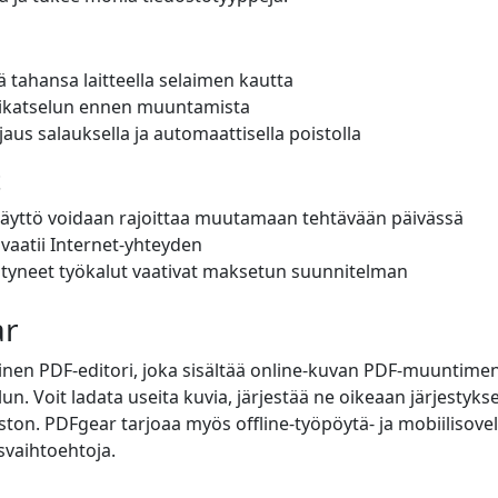
lä tahansa laitteella selaimen kautta
sikatselun ennen muuntamista
aus salauksella ja automaattisella poistolla
t
käyttö voidaan rajoittaa muutamaan tehtävään päivässä
s vaatii Internet-yhteyden
styneet työkalut vaativat maksetun suunnitelman
ar
nen PDF-editori, joka sisältää online-kuvan PDF-muuntime
n. Voit ladata useita kuvia, järjestää ne oikeaan järjestyks
ton. PDFgear tarjoaa myös offline-työpöytä- ja mobiilisovell
vaihtoehtoja.