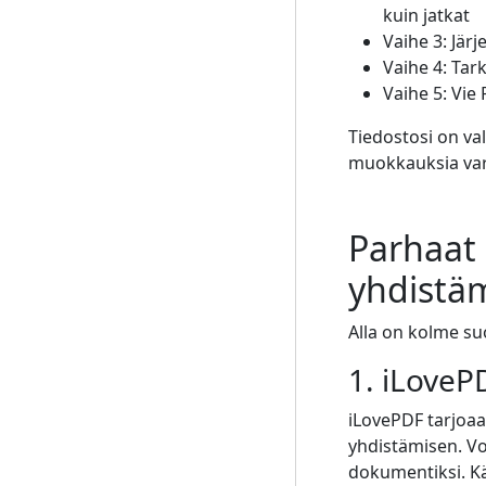
kuin jatkat
Vaihe 3: Järj
Vaihe 4: Tark
Vaihe 5: Vie 
Tiedostosi on valm
muokkauksia var
Parhaat 
yhdistä
Alla on kolme suo
1. iLoveP
iLovePDF tarjoa
yhdistämisen. Vo
dokumentiksi. Kä