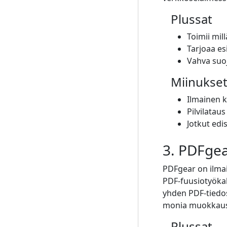
Plussat
Toimii mil
Tarjoaa e
Vahva suoj
Miinukse
Ilmainen 
Pilvilatau
Jotkut edi
3. PDFge
PDFgear on ilmai
PDF-fuusiotyökalu
yhden PDF-tiedos
monia muokkaus
Plussat