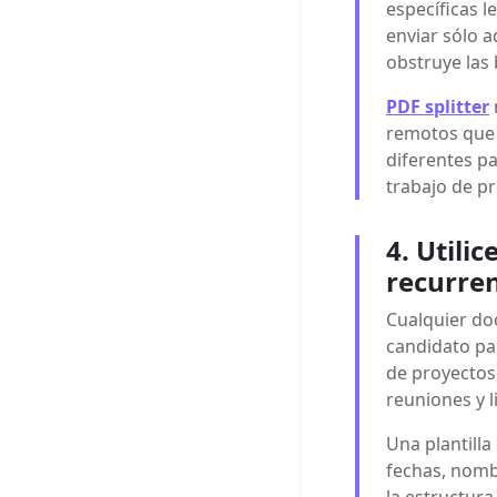
específicas l
enviar sólo 
obstruye las
PDF splitter
remotos que
diferentes pa
trabajo de p
4. Utili
recurre
Cualquier do
candidato pa
de proyectos,
reuniones y l
Una plantill
fechas, nomb
la estructur