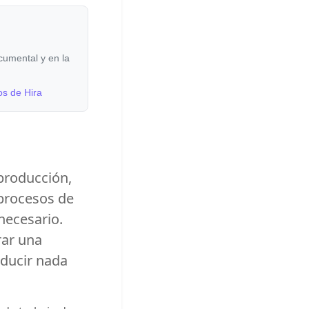
cumental y en la
os de Hira
producción,
procesos de
necesario.
rar una
oducir nada