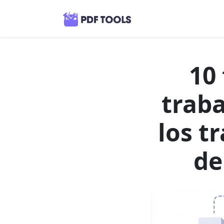
10 
traba
los t
de