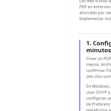
Los diez trucos 
PDF en entornos 
ahorrado por se
Implementar incl
1. Confi
minutos
Crear un PDF
menús: Archi
confirmar. P
seis clics s
En Windows, 
usar Ctrl+P 
configurar u
de Preferenc
plataforma, e