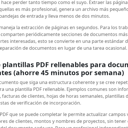
e hace perder tanto tiempo como el suyo. Extraer las página
aquellas es más profesional, genera un archivo más pequeñ
 bandejas de entrada y lleva menos de dos minutos.
maneja la extracción de páginas en segundos. Para los tra
 comparten periódicamente secciones de documentos más
rtes interesadas, esto se convierte en una parte estándar de
reparación de documentos en lugar de una tarea ocasional.
ce plantillas PDF rellenables para doc
ntes (ahorre 45 minutos por semana)
cumento que siga una estructura coherente y se cree repe
ra una plantilla PDF rellenable. Ejemplos comunes son inf
 facturas de clientes, hojas de horas semanales, plantillas
istas de verificación de incorporación.
a PDF que se puede completar le permite actualizar campos 
res de clientes, montos y nombres de proyectos, sin tener 
a del documento cada vez. Para un profesional independien