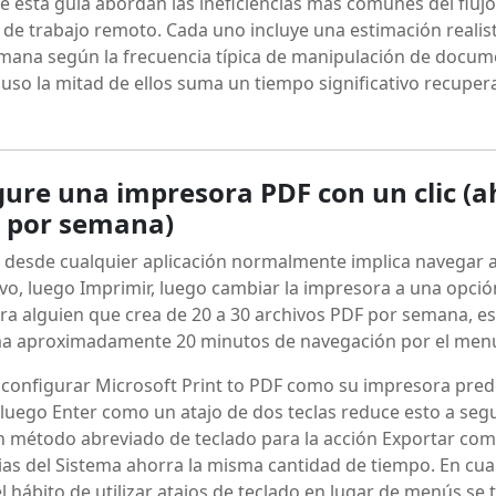
de esta guía abordan las ineficiencias más comunes del flujo
de trabajo remoto. Cada uno incluye una estimación realis
mana según la frecuencia típica de manipulación de docum
uso la mitad de ellos suma un tiempo significativo recuper
gure una impresora PDF con un clic (a
 por semana)
 desde cualquier aplicación normalmente implica navegar a
vo, luego Imprimir, luego cambiar la impresora a una opció
ara alguien que crea de 20 a 30 archivos PDF por semana, e
uma aproximadamente 20 minutos de navegación por el men
configurar Microsoft Print to PDF como su impresora pre
y luego Enter como un atajo de dos teclas reduce esto a se
n método abreviado de teclado para la acción Exportar com
ias del Sistema ahorra la misma cantidad de tiempo. En cua
l hábito de utilizar atajos de teclado en lugar de menús se