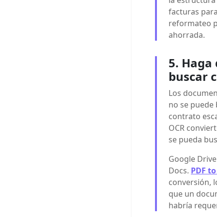
facturas para
reformateo p
ahorrada.
5. Haga
buscar 
Los document
no se puede b
contrato esc
OCR conviert
se pueda busc
Google Drive
Docs.
PDF to
conversión, l
que un docu
habría reque