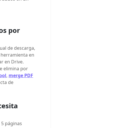
os por
nual de descarga,
a herramienta en
ar en Drive.
e elimina por
ool
,
merge PDF
ecta de
cesita
 5 páginas