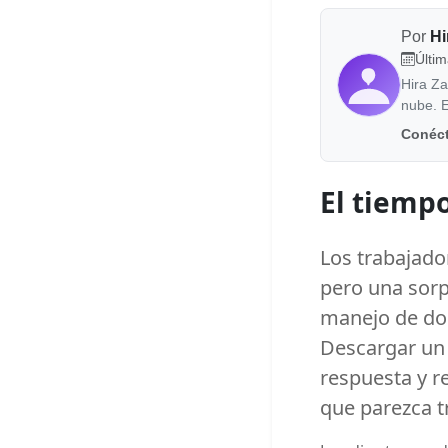
Por
Hi
Últim
Hira Za
nube. E
Conéct
El tiempo
Los trabajad
pero una sor
manejo de do
Descargar un 
respuesta y r
que parezca tr