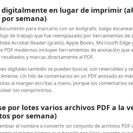
 digitalmente en lugar de imprimir (a
 por semana)
documento para marcarlo con un bolígrafo, luego escanearl
flujo de trabajo que fue reemplazado por herramientas de a
dobe Acrobat Reader (gratis), Apple Books, Microsoft Edge 
 de PDF modernos incluyen herramientas de anotación que
 resaltados y marcas directamente al PDF.
nes digitales también se pueden buscar, son reversibles y 
cilmente. Un hilo de comentarios en un PDF anotado es más
otas al margen escritas a mano, porque los comentarios s
olver sin reimprimirlos.
se por lotes varios archivos PDF a la v
tos por semana)
ambiar el nombre o convertir un conjunto de archivos PDF 
nte el mismo tiempo que hacerlo por lotes, excepto que d