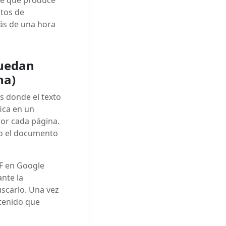
utos de
ás de una hora
puedan
na)
 donde el texto
fica en un
or cada página.
do el documento
F en Google
nte la
uscarlo. Una vez
tenido que