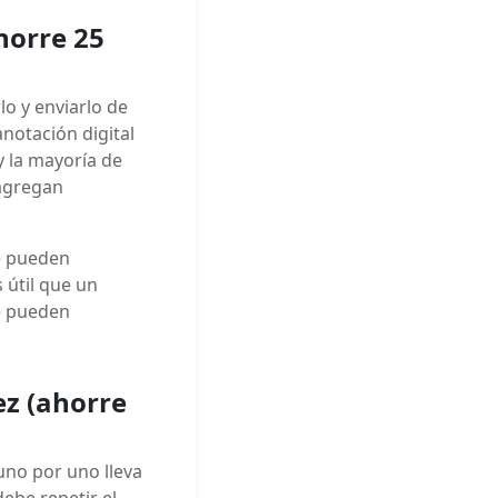
horre 25
o y enviarlo de
notación digital
y la mayoría de
 agregan
se pueden
 útil que un
e pueden
ez (ahorre
uno por uno lleva
ebe repetir el