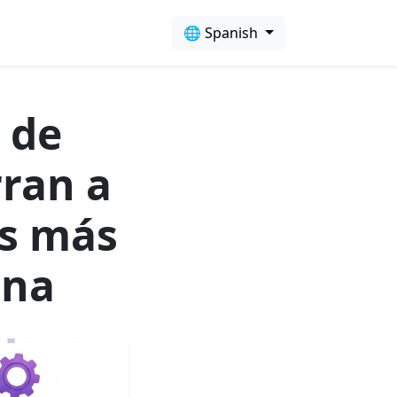
🌐 Spanish
o de
rran a
os más
ana