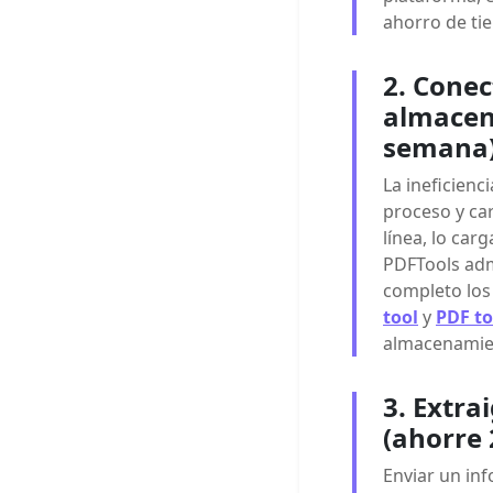
ahorro de ti
2. Cone
almacen
semana
La ineficienc
proceso y ca
línea, lo car
PDFTools admi
completo los
tool
y
PDF to
almacenamien
3. Extra
(ahorre
Enviar un in