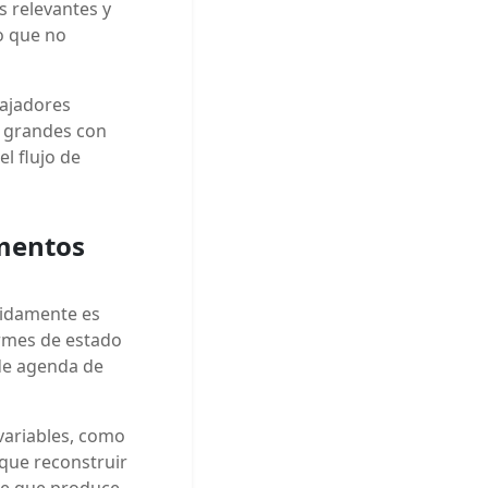
s relevantes y
o que no
bajadores
 grandes con
l flujo de
umentos
tidamente es
ormes de estado
 de agenda de
variables, como
que reconstruir
te que produce