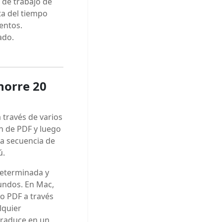
 de trabajo de
ta del tiempo
entos.
ado.
horre 20
 través de varios
n de PDF y luego
sa secuencia de
ú.
determinada y
gundos. En Mac,
o PDF a través
lquier
 traduce en un