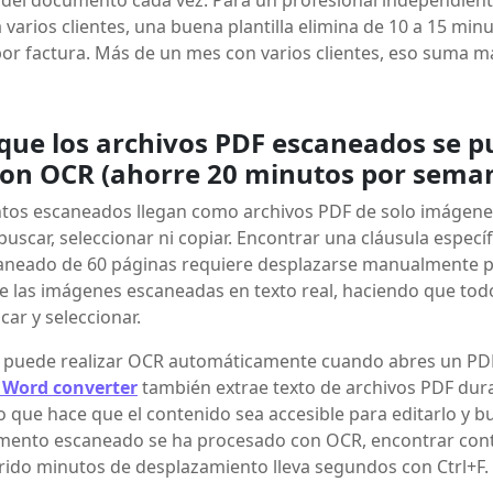
 varios clientes, una buena plantilla elimina de 10 a 15 min
or factura. Más de un mes con varios clientes, eso suma m
 que los archivos PDF escaneados se 
con OCR (ahorre 20 minutos por sema
os escaneados llegan como archivos PDF de solo imágenes
uscar, seleccionar ni copiar. Encontrar una cláusula especí
aneado de 60 páginas requiere desplazarse manualmente p
e las imágenes escaneadas en texto real, haciendo que to
ar y seleccionar.
 puede realizar OCR automáticamente cuando abres un PD
 Word converter
también extrae texto de archivos PDF dura
o que hace que el contenido sea accesible para editarlo y b
mento escaneado se ha procesado con OCR, encontrar con
rido minutos de desplazamiento lleva segundos con Ctrl+F.