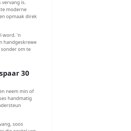
 vervang is.
este moderne
 en opmaak direk
l word. 'n
van handgeskrewe
 sonder om te
espaar 30
een neem min of
roses handmatig
ondersteun
vang, soos
r die opstel van