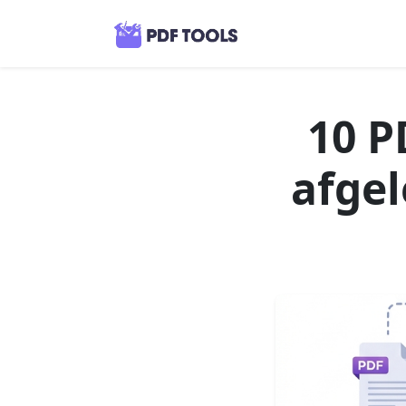
10 P
afgel