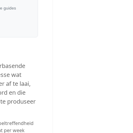
he guides
erbasende
esse wat
 af te laai,
ord en die
 te produseer
oeltreffendheid
wat per week