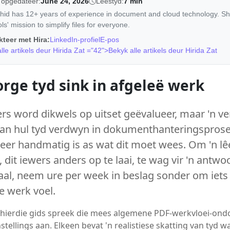
 opgedateer:
June 24, 2026
Leestyd:
7 min
hid has 12+ years of experience in document and cloud technology. S
s' mission to simplify files for everyone.
teer met Hira:
LinkedIn-profiel
E-pos
lle artikels deur Hirida Zat ="42">Bekyk alle artikels deur Hirida Zat
rge tyd sink in afgeleë werk
rs word dikwels op uitset geëvalueer, maar 'n v
van hul tyd verdwyn in dokumenthanteringspros
eer handmatig is as wat dit moet wees. Om 'n lêer
, dit iewers anders op te laai, te wag vir 'n antwo
haal, neem ure per week in beslag sonder om iets
e werk voel.
n hierdie gids spreek die mees algemene PDF-werkvloei-ond
stellings aan. Elkeen bevat 'n realistiese skatting van tyd 