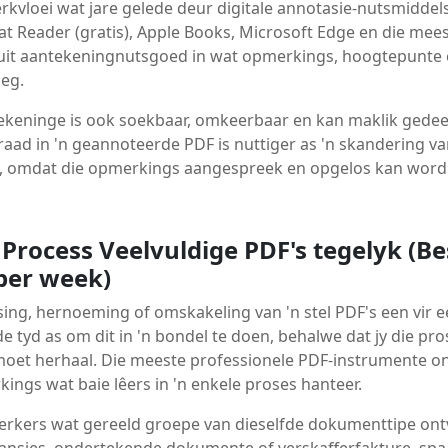
werkvloei wat jare gelede deur digitale annotasie-nutsmiddels
t Reader (gratis), Apple Books, Microsoft Edge en die me
luit aantekeningnutsgoed in wat opmerkings, hoogtepunte
oeg.
tekeninge is ook soekbaar, omkeerbaar en kan maklik gedee
ad in 'n geannoteerde PDF is nuttiger as 'n skandering 
, omdat die opmerkings aangespreek en opgelos kan word
 Process Veelvuldige PDF's tegelyk (B
per week)
ing, hernoeming of omskakeling van 'n stel PDF's een vir 
e tyd as om dit in 'n bondel te doen, behalwe dat jy die p
r moet herhaal. Die meeste professionele PDF-instrumente 
ings wat baie lêers in 'n enkele proses hanteer.
werkers wat gereeld groepe van dieselfde dokumenttipe ont
ansies, ondertekende dokumente of verskafferfakture, spaa