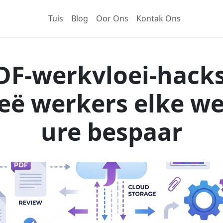
Tuis
Blog
Oor Ons
Kontak Ons
DF-werkvloei-hack
eë werkers elke w
ure bespaar