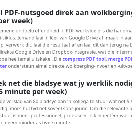
l PDF-nutsgoed direk aan wolkbergin
per week)
emene ondoeltreffendheid in PDF-werkvloeie is die handmat
-siklus. Iemand laai 'n lêer van Google Drive af, maak 'n a
op, verwerk dit, laai die resultaat af en laai dit dan terug na
irekte Google Drive en Dropbox-integrasie, wat die interme
ppe heeltemal uitskakel. Die
compress PDF tool
,
merge PDF
ter
ondersteun almal direkte wolkberging-invoer en -uitvoe
ek net die bladsye wat jy werklik nodi
25 minute per week)
ge verslag van 80 bladsye aan 'n kollega te stuur wat net 5 
ig, mors hul tyd net soveel soos joune. Om die relevante bl
 stuur, is meer professioneel, produseer 'n kleiner lêer wat n
 en neem minder as twee minute.