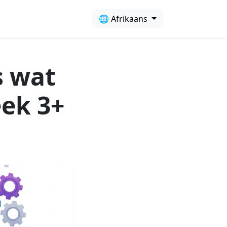
🌐 Afrikaans
s wat
eek 3+