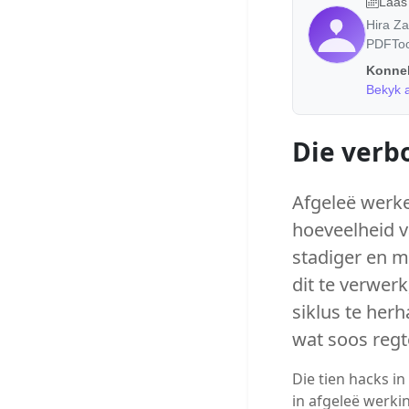
Laas
Hira Za
PDFTool
Konnek
Bekyk a
Die verbo
Afgeleë werke
hoeveelheid 
stadiger en m
dit te verwerk
siklus te her
wat soos regt
Die tien hacks i
in afgeleë werkin