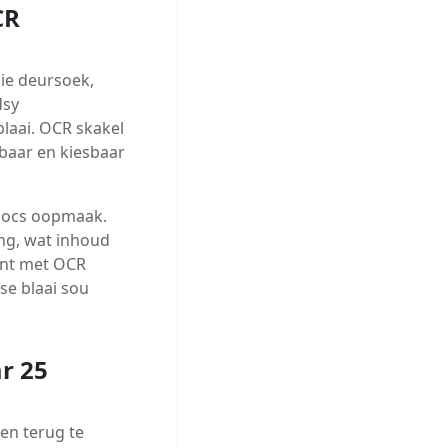
CR
ie deursoek,
dsy
blaai. OCR skakel
baar en kiesbaar
 Docs oopmaak.
ng, wat inhoud
ent met OCR
se blaai sou
ar 25
en terug te