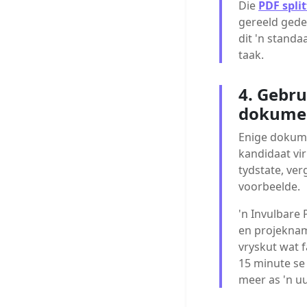
Die
PDF split
gereeld gede
dit 'n stand
taak.
4. Gebru
dokumen
Enige dokume
kandidaat vir
tydstate, ve
voorbeelde.
'n Invulbare 
en projeknam
vryskut wat f
15 minute se 
meer as 'n u