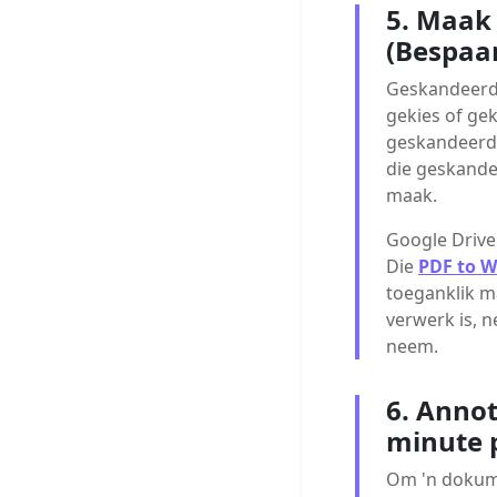
5. Maak
(Bespaa
Geskandeerde
gekies of gek
geskandeerde
die geskande
maak.
Google Drive
Die
PDF to W
toeganklik m
verwerk is, 
neem.
6. Annot
minute 
Om 'n dokume