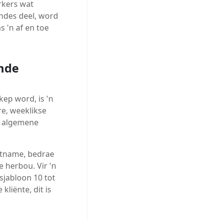
rkers wat
ndes deel, word
 'n af en toe
ende
ep word, is 'n
re, weeklikse
l algemene
ëntname, bedrae
 herbou. Vir 'n
 sjabloon 10 tot
liënte, dit is