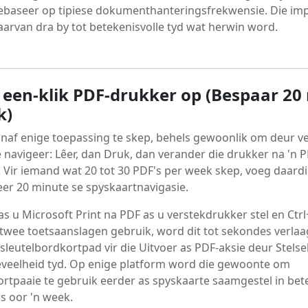
ebaseer op tipiese dokumenthanteringsfrekwensie. Die im
daarvan dra by tot betekenisvolle tyd wat herwin word.
'n een-klik PDF-drukker op (Bespaar 2
k)
naf enige toepassing te skep, behels gewoonlik om deur v
 navigeer: Lêer, dan Druk, dan verander die drukker na 'n P
 Vir iemand wat 20 tot 30 PDF's per week skep, voeg daardi
eer 20 minute se spyskaartnavigasie.
s u Microsoft Print na PDF as u verstekdrukker stel en Ctrl
twee toetsaanslagen gebruik, word dit tot sekondes verlaa
 sleutelbordkortpad vir die Uitvoer as PDF-aksie deur Stels
eveelheid tyd. Op enige platform word die gewoonte om
ortpaaie te gebruik eerder as spyskaarte saamgestel in bet
s oor 'n week.