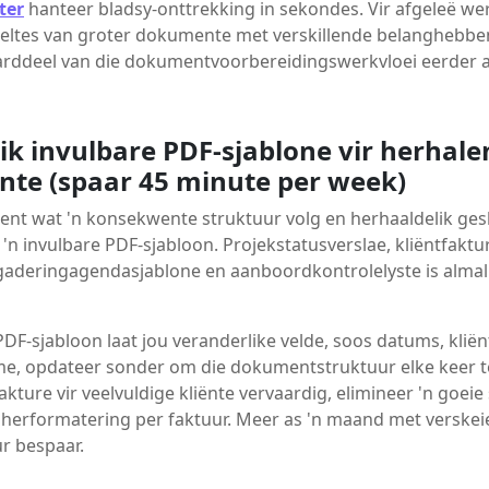
ter
hanteer bladsy-onttrekking in sekondes. Vir afgeleë we
eltes van groter dokumente met verskillende belanghebbe
aarddeel van die dokumentvoorbereidingswerkvloei eerder as
ik invulbare PDF-sjablone vir herhal
te (spaar 45 minute per week)
nt wat 'n konsekwente struktuur volg en herhaaldelik gesk
 'n invulbare PDF-sjabloon. Projekstatusverslae, kliëntfaktu
rgaderingagendasjablone en aanboordkontrolelyste is alma
PDF-sjabloon laat jou veranderlike velde, soos datums, kli
e, opdateer sonder om die dokumentstruktuur elke keer te
akture vir veelvuldige kliënte vervaardig, elimineer 'n goeie
herformatering per faktuur. Meer as 'n maand met verskeie k
ur bespaar.