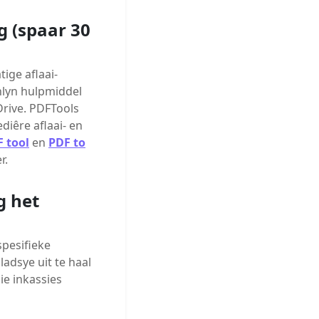
g (spaar 30
ige aflaai-
anlyn hulpmiddel
 Drive. PDFTools
diêre aflaai- en
 tool
en
PDF to
r.
g het
spesifieke
adsye uit te haal
ie inkassies