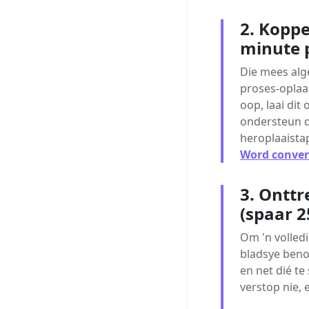
2. Koppe
minute 
Die mees alg
proses-oplaai
oop, laai dit 
ondersteun d
heroplaaista
Word conver
3. Onttr
(spaar 
Om 'n volledi
bladsye benod
en net dié te
verstop nie,