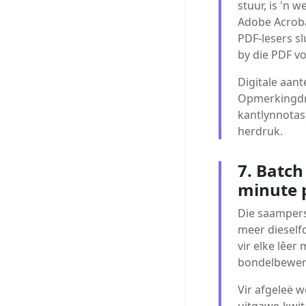
stuur, is 'n 
Adobe Acroba
PDF-lesers s
by die PDF v
Digitale aan
Opmerkingdra
kantlynnotas
herdruk.
7. Batch
minute 
Die saampers
meer dieselfd
vir elke lêe
bondelbewerk
Vir afgeleë 
uitgawe-kwit