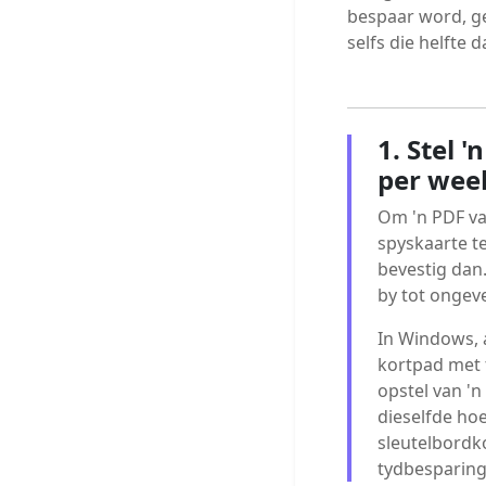
bespaar word, g
selfs die helfte 
1. Stel 
per wee
Om 'n PDF va
spyskaarte te
bevestig dan.
by tot ongev
In Windows, a
kortpad met 
opstel van 'n
dieselfde ho
sleutelbordk
tydbesparing