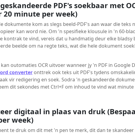
 geskandeerde PDF's soekbaar met O
r 20 minute per week)
 dokumente kom as slegs beeld-PDF's aan waar die teks n
opieer kan word nie. Om 'n spesifieke klousule in 'n 60-bla
 kontrak te vind, vereis dat u handmatig deur elke bladsy 
erde beelde om na regte teks, wat die hele dokument soek
 kan outomaties OCR uitvoer wanneer jy 'n PDF in Google
ord converter
onttrek ook teks uit PDF's tydens omskakeli
aak vir redigering en soek. Sodra 'n geskandeerde dokum
neem dit sekondes met Ctrl+F om inhoud te vind wat minute 
eer digitaal in plaas van druk (Bespa
per week)
nt te druk om dit met 'n pen te merk, dit dan te skandeer 