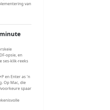
plementering van
0 minute
erskeie
DF-opsie, en
e ses-klik-reeks
+P en Enter as 'n
g. Op Mac, die
elvoorkeure spaar
ekenisvolle