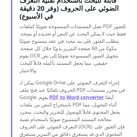
قابلة للبحث باستخدام تقنية التعرف
الضوئي على الحروف (وفر 20 دقيقة
في الأسبوع)
تصل المستندات الممسوحة ضوئيًا كملفات PDF للصور
فقط حيث لا يمكن البحث عن النص أو تحديده أو نسخه.
يتطلب العثور على بند محدد في عقد ممسوح ضوئيًا
مكونًا من 60 صفحة التمرير يدويًا خلال كل صفحة.
يقوم OCR بتحويل الصور الممسوحة ضوئيًا إلى نص
حقيقي، مما يجعل المستند بأكمله قابلاً للبحث
والاختيار.
يمكن لـ Google Drive إجراء التعرف الضوئي على
الحروف تلقائيًا عند فتح ملف PDF في محرر مستندات
أيضًا
PDF to Word converter
Google. يقوم
باستخراج النص من ملفات PDF أثناء التحويل، مما
يجعل المحتوى قابلاً للوصول للتحرير والبحث. بمجرد
معالجة المستند الممسوح ضوئيًا باستخدام تقنية
التعرف الضوئي على الحروف (OCR)، فإن العثور على
المحتوى الذي قد يستغرق دقائق من التمرير يستغرق