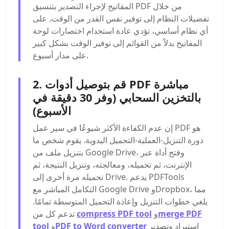
المفاتيح لإجراء التصدير بتنسيق PDF من خلال
تفضيلات النظام إلى توفير نفس القدر من الوقت. على
أي نظام أساسي، تؤدي عادة استخدام اختصارات لوحة
المفاتيح بدلاً من القوائم إلى توفير الوقت بشكل كبير
على مدار أسبوع.
2. قم بتوصيل أدوات PDF مباشرة
بالتخزين السحابي (وفر 30 دقيقة في
الأسبوع)
إن عدم الكفاءة الأكثر شيوعًا في سير عمل PDF هو
دورة التنزيل-العملية-التحميل اليدوية. يقوم شخص ما
بتنزيل ملف من Google Drive، وفتح أداة عبر
الإنترنت، ثم تحميله، ومعالجته، وتنزيل النتيجة، ثم
تحميله مرة أخرى إلى Drive. يدعم PDFTools
التكامل المباشر مع Google Drive وDropbox، مما
يلغي خطوات التنزيل وإعادة التحميل المتوسطة تمامًا.
merge PDF
و
compress PDF tool
تدعم كل من
استيراد وتصدير
PDF to Word converter
و
tool