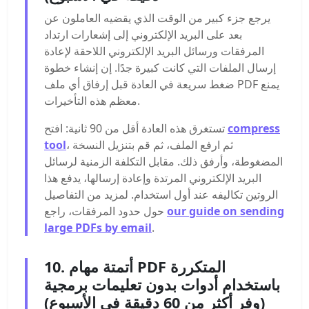
يرجع جزء كبير من الوقت الذي يقضيه العاملون عن
بعد على البريد الإلكتروني إلى إشعارات ارتداد
المرفقات ورسائل البريد الإلكتروني اللاحقة لإعادة
إرسال الملفات التي كانت كبيرة جدًا. إن إنشاء خطوة
ضغط سريعة في العادة قبل إرفاق أي ملف PDF يمنع
معظم هذه التأخيرات.
compress
تستغرق هذه العادة أقل من 90 ثانية: افتح
، ثم ارفع الملف، ثم قم بتنزيل النسخة
tool
المضغوطة، وأرفق ذلك. مقابل التكلفة الزمنية لرسائل
البريد الإلكتروني المرتدة وإعادة إرسالها، يدفع هذا
الروتين تكاليفه عند أول استخدام. لمزيد من التفاصيل
our guide on sending
حول حدود المرفقات، راجع
large PDFs by email
.
10. أتمتة مهام PDF المتكررة
باستخدام أدوات بدون تعليمات برمجية
(وفر أكثر من 60 دقيقة في الأسبوع)