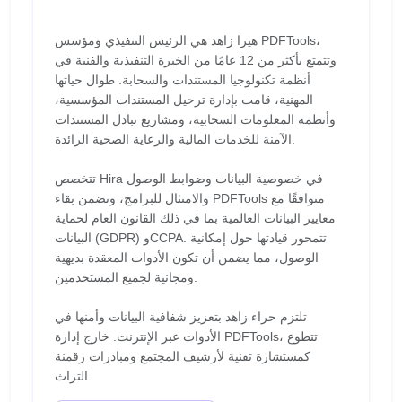
هيرا زاهد هي الرئيس التنفيذي ومؤسس PDFTools،
وتتمتع بأكثر من 12 عامًا من الخبرة التنفيذية والفنية في
أنظمة تكنولوجيا المستندات والسحابة. طوال حياتها
المهنية، قامت بإدارة ترحيل المستندات المؤسسية،
وأنظمة المعلومات السحابية، ومشاريع تبادل المستندات
الآمنة للخدمات المالية والرعاية الصحية الرائدة.
تتخصص Hira في خصوصية البيانات وضوابط الوصول
والامتثال للبرامج، وتضمن بقاء PDFTools متوافقًا مع
معايير البيانات العالمية بما في ذلك القانون العام لحماية
البيانات (GDPR) وCCPA. تتمحور قيادتها حول إمكانية
الوصول، مما يضمن أن تكون الأدوات المعقدة بديهية
ومجانية لجميع المستخدمين.
تلتزم حراء زاهد بتعزيز شفافية البيانات وأمنها في
الأدوات عبر الإنترنت. خارج إدارة PDFTools، تتطوع
كمستشارة تقنية لأرشيف المجتمع ومبادرات رقمنة