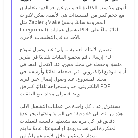
أقوى مكاسب الكفاءة للعاملين عن بعد الذين يتعاملون
مع حجم كبير من المستندات هي الأتمتة. يمكن لأدوات
مثل Zapier وMake (المعروفة سابقًا باسم
Integromat) تشغيل عمليات PDF تلقائيًا بناءً على
الأحداث في التطبيقات الأخرى.
تتضمن الأمثلة العملية ما يلي: عند وصول نموذج
إرسال، قم بتجميع البيانات تلقائيًا في تقرير PDF
منسق وحفظه في مجلد معين. عند اكتمال العقد في
أداة التوقيع الإلكتروني، قم بضغطه تلقائيًا وأرشفته في
مجلد المشروع. عند وصول إيصال عبر البريد
الإلكتروني، قم باستخراجه تلقائيًا كمرفق PDF
وإضافته إلى مجلد تتبع النفقات.
يستغرق إعداد كل واحدة من عمليات التشغيل الآلي
هذه من 20 إلى 45 دقيقة في البداية ولكنها توفر عدة
دقائق في كل مرة يتم تشغيلها. بالنسبة للعمليات
المتكررة التي تحدث يوميًا أو أسبوعيًا، عادةً ما يتم
سداد الاستثمار خلال الأسبوعين الأولين.