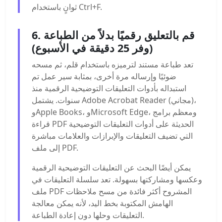
ثوانٍ باستخدام Ctrl+F.
6. قم بالتعليق رقميًا بدلاً من الطباعة
(وفر 25 دقيقة في الأسبوع)
تعد طباعة مستند لترميزه باستخدام قلم، ثم مسحه
ضوئيًا وإرساله مرة أخرى، بمثابة سير عمل تم
استبداله بأدوات التعليقات التوضيحية الرقمية منذ
سنوات. يشتمل Adobe Acrobat Reader (مجاني)،
وApple Books، وMicrosoft Edge، ومعظم برامج
قراءة PDF الحديثة على أدوات التعليقات التوضيحية
التي تضيف التعليقات والإبرازات والعلامات مباشرة
إلى ملف PDF.
يمكن أيضًا البحث عن التعليقات التوضيحية الرقمية
وعكسها ومشاركتها بسهولة. تعد سلسلة التعليقات في
ملف PDF المشروح أكثر فائدة من مسح ملاحظات
الهامش المكتوبة بخط اليد، لأنه يمكن معالجة
التعليقات وحلها دون إعادة الطباعة.