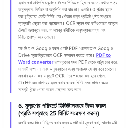
স্ক্যান করা নথিগুলি শুধুমাত্র-ইমেজ পিডিএফ হিসাবে আসে যেখানে পাঠ্য
অনুসন্ধান, নির্বাচন বা অনুলিপি করা যায় না। একটি 60-পৃষ্ঠার স্ক্যান
করা চুক্তিতে একটি নির্দিষ্ট ধারা খোঁজার জন্য প্রতিটি পৃষ্ঠার মাধ্যমে
ম্যানুয়ালি স্ক্রোল করা প্রয়োজন। OCR স্ক্যান করা ছবিগুলোকে বাস্তব
টেক্সটে রূপান্তর করে, যা সমগ্র নথিটিকে অনুসন্ধানযোগ্য এবং
নির্বাচনযোগ্য করে তোলে।
আপনি যখন Google ডক্সে একটি PDF খোলেন তখন Google
Drive স্বয়ংক্রিয়ভাবে OCR সম্পাদন করতে পারে।
PDF to
Word converter
রূপান্তরের সময় PDF থেকে পাঠ্য বের করে,
সামগ্রী সম্পাদনা এবং অনুসন্ধানের জন্য অ্যাক্সেসযোগ্য করে তোলে।
একবার স্ক্যান করা ডকুমেন্ট OCR দিয়ে প্রসেস করা হয়ে গেলে,
Ctrl+F-এর সাহায্যে স্ক্রল করার কয়েক মিনিট সময় লাগবে এমন
সামগ্রী খুঁজে পেতে কয়েক সেকেন্ড সময় লাগে।
6. মুদ্রণের পরিবর্তে ডিজিটালভাবে টীকা করুন
(প্রতি সপ্তাহে 25 মিনিট সংরক্ষণ করুন)
একটি কলম দিয়ে চিহ্নিত করার জন্য একটি নথি মুদ্রণ করা, তারপর এটি