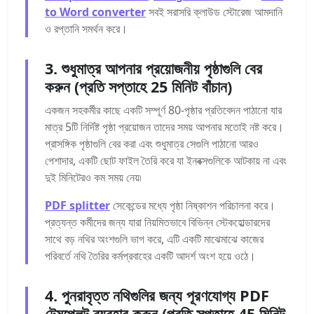
to Word converter
সবই সরাসরি ক্লাউড স্টোরেজ আমদানি
ও রপ্তানি সমর্থন করে।
3. শুধুমাত্র আপনার প্রয়োজনীয় পৃষ্ঠাগুলি বের
করুন (প্রতি সপ্তাহে 25 মিনিট বাঁচান)
একজন সহকর্মীর কাছে একটি সম্পূর্ণ 80-পৃষ্ঠার প্রতিবেদন পাঠানো যার
মাত্র 5টি নির্দিষ্ট পৃষ্ঠা প্রয়োজন তাদের সময় আপনার মতোই নষ্ট করে।
প্রাসঙ্গিক পৃষ্ঠাগুলি বের করা এবং শুধুমাত্র সেগুলি পাঠানো আরও
পেশাদার, একটি ছোট ফাইল তৈরি করে যা ইনবক্সগুলিকে আটকায় না এবং
দুই মিনিটেরও কম সময় নেয়৷
PDF splitter
সেকেন্ডের মধ্যে পৃষ্ঠা নিষ্কাশন পরিচালনা করে।
প্রত্যন্ত কর্মীদের জন্য যারা নিয়মিতভাবে বিভিন্ন স্টেকহোল্ডারদের
সাথে বড় নথির অংশগুলি ভাগ করে, এটি একটি মাঝেমাঝে কাজের
পরিবর্তে নথি তৈরির কর্মপ্রবাহের একটি আদর্শ অংশ হয়ে ওঠে।
4. পুনরাবৃত্ত নথিগুলির জন্য পূরণযোগ্য PDF
টেমপ্লেট ব্যবহার করুন (প্রতি সপ্তাহে 45 মিনিট