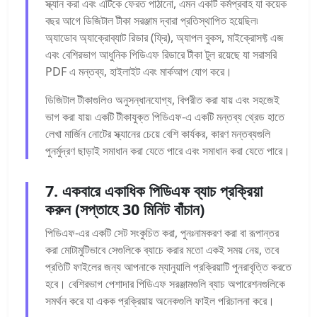
স্ক্যান করা এবং এটিকে ফেরত পাঠানো, এমন একটি কর্মপ্রবাহ যা কয়েক
বছর আগে ডিজিটাল টীকা সরঞ্জাম দ্বারা প্রতিস্থাপিত হয়েছিল৷
অ্যাডোব অ্যাক্রোব্যাট রিডার (ফ্রি), অ্যাপল বুকস, মাইক্রোসফ্ট এজ
এবং বেশিরভাগ আধুনিক পিডিএফ রিডারে টীকা টুল রয়েছে যা সরাসরি
PDF এ মন্তব্য, হাইলাইট এবং মার্কআপ যোগ করে।
ডিজিটাল টীকাগুলিও অনুসন্ধানযোগ্য, বিপরীত করা যায় এবং সহজেই
ভাগ করা যায়৷ একটি টীকাযুক্ত পিডিএফ-এ একটি মন্তব্য থ্রেড হাতে
লেখা মার্জিন নোটের স্ক্যানের চেয়ে বেশি কার্যকর, কারণ মন্তব্যগুলি
পুনর্মুদ্রণ ছাড়াই সমাধান করা যেতে পারে এবং সমাধান করা যেতে পারে।
7. একবারে একাধিক পিডিএফ ব্যাচ প্রক্রিয়া
করুন (সপ্তাহে 30 মিনিট বাঁচান)
পিডিএফ-এর একটি সেট সংকুচিত করা, পুনঃনামকরণ করা বা রূপান্তর
করা মোটামুটিভাবে সেগুলিকে ব্যাচে করার মতো একই সময় নেয়, তবে
প্রতিটি ফাইলের জন্য আপনাকে ম্যানুয়ালি প্রক্রিয়াটি পুনরাবৃত্তি করতে
হবে। বেশিরভাগ পেশাদার পিডিএফ সরঞ্জামগুলি ব্যাচ অপারেশনগুলিকে
সমর্থন করে যা একক প্রক্রিয়ায় অনেকগুলি ফাইল পরিচালনা করে।