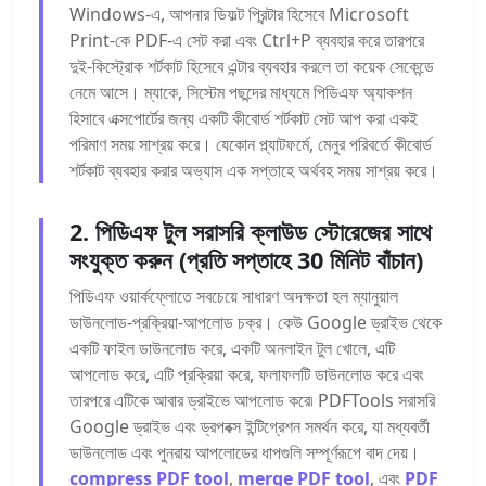
Windows-এ, আপনার ডিফল্ট প্রিন্টার হিসেবে Microsoft
Print-কে PDF-এ সেট করা এবং Ctrl+P ব্যবহার করে তারপরে
দুই-কিস্ট্রোক শর্টকাট হিসেবে এন্টার ব্যবহার করলে তা কয়েক সেকেন্ডে
নেমে আসে। ম্যাকে, সিস্টেম পছন্দের মাধ্যমে পিডিএফ অ্যাকশন
হিসাবে এক্সপোর্টের জন্য একটি কীবোর্ড শর্টকাট সেট আপ করা একই
পরিমাণ সময় সাশ্রয় করে। যেকোন প্ল্যাটফর্মে, মেনুর পরিবর্তে কীবোর্ড
শর্টকাট ব্যবহার করার অভ্যাস এক সপ্তাহে অর্থবহ সময় সাশ্রয় করে।
2. পিডিএফ টুল সরাসরি ক্লাউড স্টোরেজের সাথে
সংযুক্ত করুন (প্রতি সপ্তাহে 30 মিনিট বাঁচান)
পিডিএফ ওয়ার্কফ্লোতে সবচেয়ে সাধারণ অদক্ষতা হল ম্যানুয়াল
ডাউনলোড-প্রক্রিয়া-আপলোড চক্র। কেউ Google ড্রাইভ থেকে
একটি ফাইল ডাউনলোড করে, একটি অনলাইন টুল খোলে, এটি
আপলোড করে, এটি প্রক্রিয়া করে, ফলাফলটি ডাউনলোড করে এবং
তারপরে এটিকে আবার ড্রাইভে আপলোড করে৷ PDFTools সরাসরি
Google ড্রাইভ এবং ড্রপবক্স ইন্টিগ্রেশন সমর্থন করে, যা মধ্যবর্তী
ডাউনলোড এবং পুনরায় আপলোডের ধাপগুলি সম্পূর্ণরূপে বাদ দেয়।
compress PDF tool
,
merge PDF tool
, এবং
PDF