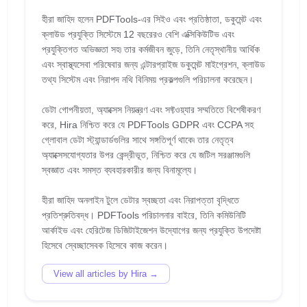
হীরা জাহিদ হলেন PDFTools-এর সিইও এবং প্রতিষ্ঠাতা, ডকুমেন্ট এবং
ক্লাউড প্রযুক্তি সিস্টেমে 12 বছরেরও বেশি এক্সিকিউটিভ এবং
প্রযুক্তিগত অভিজ্ঞতা সহ৷ তার কর্মজীবন জুড়ে, তিনি নেতৃস্থানীয় আর্থিক
এবং স্বাস্থ্যসেবা পরিষেবার জন্য এন্টারপ্রাইজ ডকুমেন্ট মাইগ্রেশন, ক্লাউড
তথ্য সিস্টেম এবং নিরাপদ নথি বিনিময় প্রকল্পগুলি পরিচালনা করেছেন।
ডেটা গোপনীয়তা, অ্যাক্সেস নিয়ন্ত্রণ এবং সফ্টওয়্যার সম্মতিতে বিশেষীকরণ
করে, Hira নিশ্চিত করে যে PDFTools GDPR এবং CCPA সহ
গ্লোবাল ডেটা স্ট্যান্ডার্ডগুলির সাথে সঙ্গতিপূর্ণ থাকে৷ তার নেতৃত্ব
অ্যাক্সেসযোগ্যতার উপর কেন্দ্রীভূত, নিশ্চিত করে যে জটিল সরঞ্জামগুলি
স্বজ্ঞাত এবং সমস্ত ব্যবহারকারীর জন্য বিনামূল্যে।
হীরা জাহিদ অনলাইন টুলে ডেটার স্বচ্ছতা এবং নিরাপত্তা বৃদ্ধিতে
প্রতিশ্রুতিবদ্ধ। PDFTools পরিচালনার বাইরে, তিনি কমিউনিটি
আর্কাইভ এবং হেরিটেজ ডিজিটাইজেশন উদ্যোগের জন্য প্রযুক্তি উপদেষ্টা
View all articles by Hira →