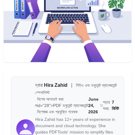
দ্বারা
Hira Zahid
|
সিইও এবং ডকুমেন্ট ম্যানেজমেন্ট
স্পেশালিস্ট
বিশেষ আপডেট করা
June
পড়ার
7
id="28">PDF ডকুমেন্ট ম্যানেজমেন্ট
24,
সময়:
মিনিট
বিশেষজ্ঞ এবং প্রযুক্তি গবেষক:
2026
Hira Zahid has 12+ years of experience in
document and cloud technology. She
guides PDFTools' mission to simplify files