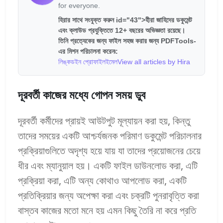
for everyone.
হিরার সাথে সংযুক্ত করুন id="43">হীরা জাহিদের ডকুমেন্ট
এবং ক্লাউড প্রযুক্তিতে 12+ বছরের অভিজ্ঞতা রয়েছে।
তিনি প্রত্যেকের জন্য ফাইল সহজ করার জন্য PDFTools-
এর মিশন পরিচালনা করেন৷:
লিঙ্কডইন প্রোফাইল
ইমেল
View all articles by Hira
দূরবর্তী কাজের মধ্যে গোপন সময় ডুব
দূরবর্তী কর্মীদের প্রায়ই আউটপুট মূল্যায়ন করা হয়, কিন্তু
তাদের সময়ের একটি আশ্চর্যজনক পরিমাণ ডকুমেন্ট পরিচালনার
প্রক্রিয়াগুলিতে অদৃশ্য হয়ে যায় যা তাদের প্রয়োজনের চেয়ে
ধীর এবং ম্যানুয়াল হয়। একটি ফাইল ডাউনলোড করা, এটি
প্রক্রিয়া করা, এটি অন্য কোথাও আপলোড করা, একটি
প্রতিক্রিয়ার জন্য অপেক্ষা করা এবং চক্রটি পুনরাবৃত্তি করা
বাস্তব কাজের মতো মনে হয় এমন কিছু তৈরি না করে প্রতি