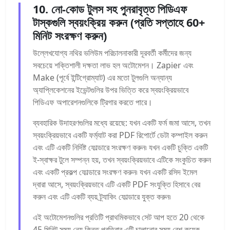
10. নো-কোড টুলস সহ পুনরাবৃত্ত পিডিএফ
টাস্কগুলি স্বয়ংক্রিয় করুন (প্রতি সপ্তাহে 60+
মিনিট সংরক্ষণ করুন)
উল্লেখযোগ্য নথির ভলিউম পরিচালনাকারী দূরবর্তী কর্মীদের জন্য
সবচেয়ে শক্তিশালী দক্ষতা লাভ হল অটোমেশন। Zapier এবং
Make (পূর্বে ইন্টিগ্রোম্যাট) এর মতো টুলগুলি অন্যান্য
অ্যাপ্লিকেশনের ইভেন্টগুলির উপর ভিত্তি করে স্বয়ংক্রিয়ভাবে
পিডিএফ অপারেশনগুলিকে ট্রিগার করতে পারে।
ব্যবহারিক উদাহরণগুলির মধ্যে রয়েছে: যখন একটি ফর্ম জমা আসে, তখন
স্বয়ংক্রিয়ভাবে একটি ফর্ম্যাট করা PDF রিপোর্টে ডেটা কম্পাইল করুন
এবং এটি একটি নির্দিষ্ট ফোল্ডারে সংরক্ষণ করুন৷ যখন একটি চুক্তি একটি
ই-স্বাক্ষর টুলে সম্পন্ন হয়, তখন স্বয়ংক্রিয়ভাবে এটিকে সংকুচিত করুন
এবং একটি প্রকল্প ফোল্ডারে সংরক্ষণ করুন৷ যখন একটি রসিদ ইমেল
দ্বারা আসে, স্বয়ংক্রিয়ভাবে এটি একটি PDF সংযুক্তি হিসাবে বের
করুন এবং এটি একটি ব্যয় ট্র্যাকিং ফোল্ডারে যুক্ত করুন৷
এই অটোমেশনগুলির প্রতিটি প্রাথমিকভাবে সেট আপ হতে 20 থেকে
45 মিনিট সময় নেয় কিন্তু প্রতিবার এটি চালানোর সময় বেশ কয়েক