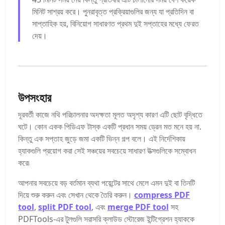
মিনিট সাশ্রয় করে। পুনরাবৃত্ত প্রক্রিয়াগুলির জন্য যা প্রতিদিন বা
সাপ্তাহিক হয়, বিনিয়োগ সাধারণত প্রথম দুই সপ্তাহের মধ্যে ফেরত
দেয়।
উপসংহার
দূরবর্তী কাজে নথি পরিচালনার অদক্ষতা মূলত অদৃশ্য কারণ এটি ছোট বৃদ্ধিতে
ঘটে। কোন একক পিডিএফ টাস্ক একটি প্রধান সময় ড্রেন মত ​​মনে হয় না.
কিন্তু এক সপ্তাহ জুড়ে জমা একটি ভিন্ন গল্প বলে। এই নির্দেশিকায়
হ্যাকগুলি প্রয়োগ করা সেই সঞ্চয়ের সবচেয়ে সাধারণ উত্সগুলিকে সম্বোধন
করে৷
আপনার সবচেয়ে বড় বর্তমান ব্যথা পয়েন্টের সাথে মেলে এমন দুই বা তিনটি
দিয়ে শুরু করুন এবং সেখান থেকে তৈরি করুন।
compress PDF
tool
,
split PDF tool
, এবং
merge PDF tool
সহ
PDFTools-এর টুলগুলি সরাসরি ক্লাউড স্টোরেজ ইন্টিগ্রেশন হ্যাককে