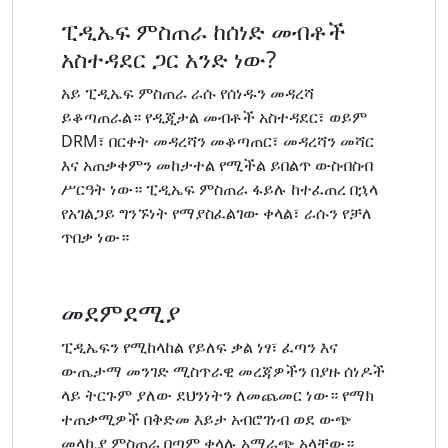
ፒዲኤፍ ምስጠራ ከሰነድ መብቶች
አስተዳደር ጋር አንድ ነው?
አይ ፒዲኤፍ ምስጠራ ራሱ የሰነዱን መዳረሻ
ይቆጣጠራል። የዲጂታል መብቶች አስተዳደር፣ ወይም
DRM፣ በርቀት መዳረሻን መቆጣጠር፣ መዳረሻን መሻር
እና አጠቃቀምን መከታተል የሚችል ይበልጥ ውስብስብ
ሥርዓት ነው። ፒዲኤፍ ምስጠራ ፋይሉ ከተፈጠረ በኋላ
የአገልጋይ ግንኙነት የማያስፈልገው ቀላል፣ ራሱን የቻለ
ጥበቃ ነው።
መደምደሚያ
ፒዲኤፍን የሚከላከል የይለፍ ቃል ነፃ፣ ፈጣን እና
ውጤታማ መንገድ ሚስጥራዊ መረጃዎችን በያዙ ሰነዶች
ላይ ትርጉም ያለው ደህንነትን ለመጨመር ነው። የማክ
ተጠቃሚዎች በቅድመ እይታ አብሮገነብ ወደ ውጭ
መላኪያ ምስጠራ በጣም ቀላሉ አማራጭ አላቸው።