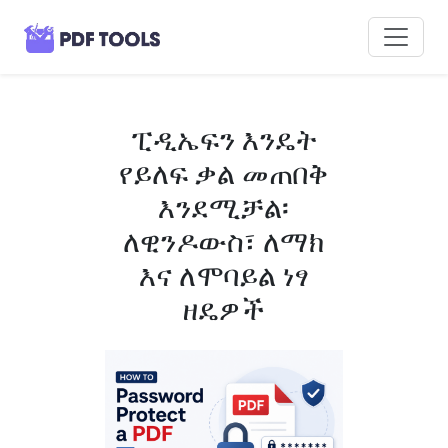
ፒዲኤፍን እንዴት
የይለፍ ቃል መጠበቅ
እንደሚቻል፡
ለዊንዶውስ፣ ለማክ
እና ለሞባይል ነፃ
ዘዴዎች