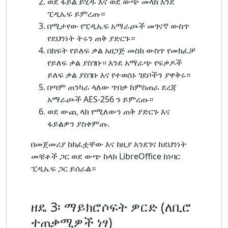
ወደ ፋይል ይሂዱ እና ወደ ውጭ መላክ እንደ
ፒዲኤፍ ይምረጡ።
በሚታየው የፒዲኤፍ አማራጮች መገናኛ ውስጥ
የደህንነት ትሩን ጠቅ ያድርጉ።
በክፍት የይለፍ ቃል አዘጋጅ መስክ ውስጥ የመክፈቻ
የይለፍ ቃል ያስገቡ። እንደ አማራጭ የፍቃዶች
ይለፍ ቃል ያስገቡ እና የተወሰኑ ገደቦችን ያዋቅሩ።
በጣም ጠንካራ ላለው ጥበቃ ከምስጠራ ደረጃ
አማራጮች AES-256 ን ይምረጡ።
ወደ ውጪ ላክ የሚለውን ጠቅ ያድርጉ እና
ፋይልዎን ያስቀምጡ.
በመጀመሪያ ከከፈቷቸው እና ከዚያ እንደገና ከደህንነት
መቼቶች ጋር ወደ ውጭ ከላክ LibreOffice ከነባር
ፒዲኤፍ ጋር ይሰራል።
ዘዴ 3፡ ማይክሮሶፍት ዎርድ (ለቢሮ
ተጠቃሚዎች ነፃ)