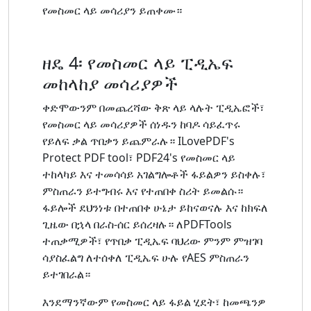
የመስመር ላይ መሳሪያን ይጠቀሙ።
ዘዴ 4፡ የመስመር ላይ ፒዲኤፍ
መከላከያ መሳሪያዎች
ቀድሞውንም በመጨረሻው ቅጽ ላይ ላሉት ፒዲኤፎች፣
የመስመር ላይ መሳሪያዎች ሰነዱን ከባዶ ሳይፈጥሩ
የይለፍ ቃል ጥበቃን ይጨምራሉ። ILovePDF's
Protect PDF tool፣ PDF24's የመስመር ላይ
ተከላካይ እና ተመሳሳይ አገልግሎቶች ፋይልዎን ይስቀሉ፣
ምስጠራን ይተግብሩ እና የተጠበቀ ስሪት ይመልሱ።
ፋይሎች ደህንነቱ በተጠበቀ ሁኔታ ይከናወናሉ እና ከክፍለ
ጊዜው በኋላ በራስ-ሰር ይሰረዛሉ። ለPDFTools
ተጠቃሚዎች፣ የጥበቃ ፒዲኤፍ ባህሪው ምንም ምዝገባ
ሳያስፈልግ ለተሰቀለ ፒዲኤፍ ሁሉ የAES ምስጠራን
ይተገበራል።
እንደማንኛውም የመስመር ላይ ፋይል ሂደት፣ ከመጫንዎ