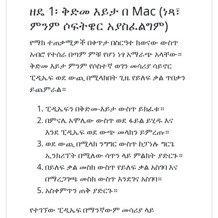
ዘዴ 1፡ ቅድመ እይታ በ Mac (ነጻ፣
ምንም ሶፍትዌር አያስፈልግም)
የማክ ተጠቃሚዎች በቀጥታ በስርዓተ ክወናው ውስጥ
አብሮ የተሰራ በጣም ምቹ የሆነ ነፃ አማራጭ አላቸው።
ቅድመ እይታ ምንም የሶስተኛ ወገን መሳሪያ ሳይኖር
ፒዲኤፍ ወደ ውጪ በሚላክበት ጊዜ የይለፍ ቃል ጥበቃን
ይጨምራል።
ፒዲኤፍን በቅድመ-እይታ ውስጥ ይክፈቱ።
በምናሌ አሞሌው ውስጥ ወደ ፋይል ይሂዱ እና
እንደ ፒዲኤፍ ወደ ውጭ መላክን ይምረጡ።
ወደ ውጪ በሚላክ ንግግር ውስጥ ከፓነሉ ግርጌ
ኢንክሪፕት በሚለው ሳጥን ላይ ምልክት ያድርጉ።
በይለፍ ቃል መስክ ውስጥ የይለፍ ቃል አስገባ እና
በማረጋገጫ መስክ ውስጥ እንደገና አስገባ።
አስቀምጥን ጠቅ ያድርጉ።
የተገኘው ፒዲኤፍ በማንኛውም መሳሪያ ላይ