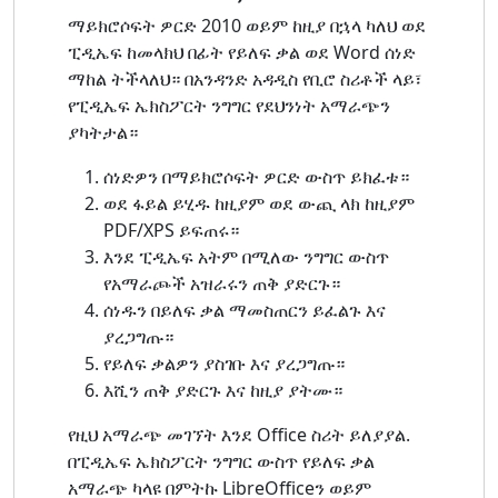
ማይክሮሶፍት ዎርድ 2010 ወይም ከዚያ በኋላ ካለህ ወደ
ፒዲኤፍ ከመላክህ በፊት የይለፍ ቃል ወደ Word ሰነድ
ማከል ትችላለህ። በአንዳንድ አዳዲስ የቢሮ ስሪቶች ላይ፣
የፒዲኤፍ ኤክስፖርት ንግግር የደህንነት አማራጭን
ያካትታል።
ሰነድዎን በማይክሮሶፍት ዎርድ ውስጥ ይክፈቱ።
ወደ ፋይል ይሂዱ ከዚያም ወደ ውጪ ላክ ከዚያም
PDF/XPS ይፍጠሩ።
እንደ ፒዲኤፍ አትም በሚለው ንግግር ውስጥ
የአማራጮች አዝራሩን ጠቅ ያድርጉ።
ሰነዱን በይለፍ ቃል ማመስጠርን ይፈልጉ እና
ያረጋግጡ።
የይለፍ ቃልዎን ያስገቡ እና ያረጋግጡ።
እሺን ጠቅ ያድርጉ እና ከዚያ ያትሙ።
የዚህ አማራጭ መገኘት እንደ Office ስሪት ይለያያል.
በፒዲኤፍ ኤክስፖርት ንግግር ውስጥ የይለፍ ቃል
አማራጭ ካላዩ በምትኩ LibreOfficeን ወይም