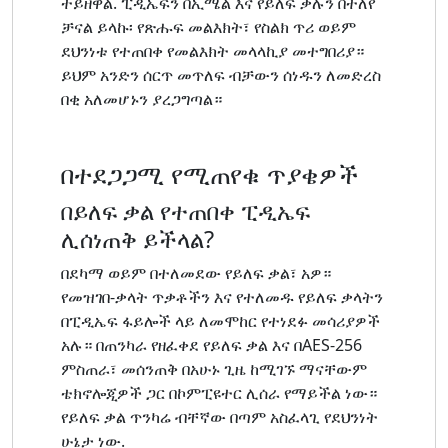
ተይዘዋል. ፒዲኤፍን በኢሜል እና የይለፍ ቃሉን በተለየ
ቻናል ይላኩ፡ የጽሑፍ መልእክት፣ የስልክ ጥሪ ወይም
ደህንነቱ የተጠበቀ የመልእክት መላላኪያ መተግበሪያ።
ይህም አንድን ሰርጥ መጥለፍ ብቻውን ሰነዱን ለመድረስ
በቂ አለመሆኑን ያረጋግጣል።
በተደጋጋሚ የሚጠየቁ ጥያቄዎች
በይለፍ ቃል የተጠበቀ ፒዲኤፍ
ሊሰነጠቅ ይችላል?
በደካማ ወይም በተለመደው የይለፍ ቃል፣ አዎ።
የመዝገበ-ቃላት ጥቃቶችን እና የተለመዱ የይለፍ ቃላትን
በፒዲኤፍ ፋይሎች ላይ ለመሞከር የተነደፉ መሳሪያዎች
አሉ። በጠንካራ የዘፈቀደ የይለፍ ቃል እና በAES-256
ምስጠራ፣ መሰንጠቅ በአሁኑ ጊዜ ከሚገኙ ማናቸውም
ቴክኖሎጂዎች ጋር በኮምፒዩተር ሊሰራ የማይችል ነው።
የይለፍ ቃል ጥንካሬ ብቸኛው በጣም አስፈላጊ የደህንነት
ሁኔታ ነው.