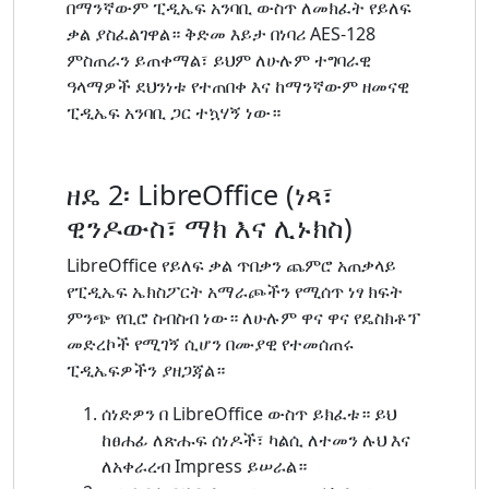
በማንኛውም ፒዲኤፍ አንባቢ ውስጥ ለመክፈት የይለፍ
ቃል ያስፈልገዋል። ቅድመ እይታ በነባሪ AES-128
ምስጠራን ይጠቀማል፣ ይህም ለሁሉም ተግባራዊ
ዓላማዎች ደህንነቱ የተጠበቀ እና ከማንኛውም ዘመናዊ
ፒዲኤፍ አንባቢ ጋር ተኳሃኝ ነው።
ዘዴ 2፡ LibreOffice (ነጻ፣
ዊንዶውስ፣ ማክ እና ሊኑክስ)
LibreOffice የይለፍ ቃል ጥበቃን ጨምሮ አጠቃላይ
የፒዲኤፍ ኤክስፖርት አማራጮችን የሚሰጥ ነፃ ክፍት
ምንጭ የቢሮ ስብስብ ነው። ለሁሉም ዋና ዋና የዴስክቶፕ
መድረኮች የሚገኝ ሲሆን በሙያዊ የተመሰጠሩ
ፒዲኤፍዎችን ያዘጋጃል።
ሰነድዎን በ LibreOffice ውስጥ ይክፈቱ። ይህ
ከፀሐፊ ለጽሑፍ ሰነዶች፣ ካልሲ ለተመን ሉህ እና
ለአቀራረብ Impress ይሠራል።