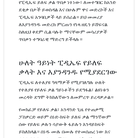
የፒዲኤፍ ይለፍ ቃል ጥበቃ ነፃ ነው፣ ለመተግበር ከአንድ
ደቂቃ በታች ይወስዳል እና በሁሉም ዋና መድረኮች እና
ፒዲኤፍ አንባቢዎች ላይ ይሰራል። ይህ መመሪያ
ለእያንዳንዱ መድረክ ምርጡን የነጻ ዘዴን ይሸፍናል
ስለዚህ ቀደም ሲል ባሉት ማናቸውም መሳሪያዎች
ጥበቃን ተግባራዊ ማድረግ ይችላሉ።
ሁለት ዓይነት ፒዲኤፍ የይለፍ
ቃላት እና እያንዳንዱ የሚያደርገው
ፒዲኤፍ ለተለያዩ ዓላማዎች የሚያገለግሉ ሁለት
የተለያዩ የይለፍ ቃል ዓይነቶችን ይደግፋል፣ ልዩነቱን
መረዳት ደግሞ ትክክለኛውን ለመምረጥ ይረዳዎታል።
የመክፈቻ የይለፍ ቃል፣ አንዳንድ ጊዜ የተጠቃሚ
ፓስዎርድ ወይም ሰነድ-ክፍት ይለፍ ቃል ማንኛውም
ሰው የይለፍ ቃሉን ሳያውቅ ፋይሉን እንዳይከፍት
ይከለክላል። ሰነዱ ሙሉ በሙሉ የተመሰጠረ ነው እና