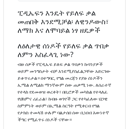
ፒዲኤፍን እንዴት የይለፍ ቃል
መጠበቅ እንደሚቻል፡ ለዊንዶውስ፣
ለማክ እና ለሞባይል ነፃ ዘዴዎች
ለዕለታዊ ሰነዶች የይለፍ ቃል ጥበቃ
ለምን አስፈላጊ ነው?
ብዙ ሰዎች የፒዲኤፍ ይለፍ ቃል ጥበቃን ኩባንያዎች
ወይም መንግስታት ብቻ እንደሚያስፈልጋቸው አድርገው
ይቆጥሩታል። በተግባር, የግል መረጃን የያዙ ሰነዶችን
ኢሜል ለሚልክ ማንኛውም ሰው ጠቃሚ ነው. ለሰራተኛ
የተላከ የደመወዝ ወረቀት፣ በቢሮዎች መካከል የተላለፈ
የህክምና ሪፈራል፣ ከብዙ ወገኖች ጋር የተካፈለው ህጋዊ
ስምምነት ወይም በኢሜል ስርዓት የሚቀርብ የግል
የታክስ ተመላሽ ሁሉም ባልታሰበ ሰው ቢነበብ እውነተኛ
ችግር የሚፈጥሩ ሰነዶች ናቸው።