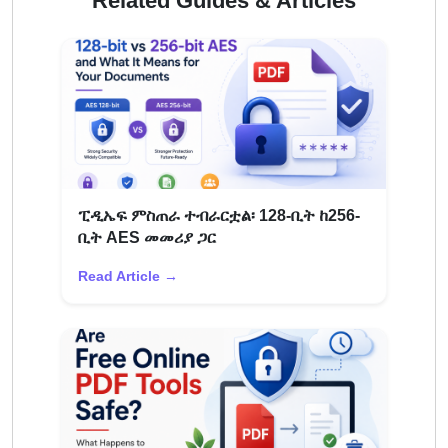
Related Guides & Articles
ፒዲኤፍ ምስጠራ ተብራርቷል፡ 128-ቢት ከ256-
ቢት AES መመሪያ ጋር
Read Article →