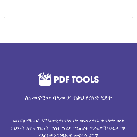
ለዘመናዊው ባለሙያ ብልህ የሰነድ ሂደት
መነሻ
ጦማር
ስለ እኛ
እውቂያ
የግላዊነት መመሪያ
የአገልግሎት ውል
ደህንነት እና ተገዢነት
ማስተማሪያ
የሚጠየቁ ጥያቄዎች
የሁኔታ ገጽ
የእርስዎን ፒዲኤፍ መፍትሄ ያግኙ