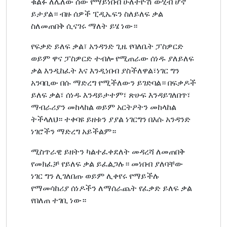
ቁልፉ ለሌለው ሰው የማይነበብ ሁለትዮሽ ውሂብ ሆኖ
ይታያል። ብዙ ሰዎች ፒዲኤፍን ስለይለፍ ቃል
ስለመጠበቅ ሲናገሩ ማለት ይሄ ነው።
የፍቃድ ይለፍ ቃል፣ አንዳንድ ጊዜ የባለቤት ፓስዎርድ
ወይም ዋና ፓስዎርድ ተብሎ የሚጠራው ሰነዱ ያለይለፍ
ቃል እንዲከፈት እና እንዲነበብ ያስችለዋል፣ነገር ግን
አንባቢው በሱ ማድረግ የሚችለውን ይገድባል። በፍቃዶች
ይለፍ ቃል፣ ሰነዱ እንዳይታተም፣ ጽሁፍ እንዳይገለበጥ፣
ማብራሪያን መከላከል ወይም አርትዖትን መከላከል
ትችላለህ። ተቀባዩ ይዘቱን ያያል ነገርግን በእሱ አንዳንድ
ነገሮችን ማድረግ አይችልም።
ሚስጥራዊ ይዘትን ካልተፈቀደለት መዳረሻ ለመጠበቅ
የመክፈቻ የይለፍ ቃል ይፈልጋሉ። መነበብ ያለባቸው
ነገር ግን ሊገለበጡ ወይም ሊቀየሩ የማይችሉ
የማመሳከሪያ ሰነዶችን ለማሰራጨት የፈቃድ ይለፍ ቃል
የበለጠ ተገቢ ነው።