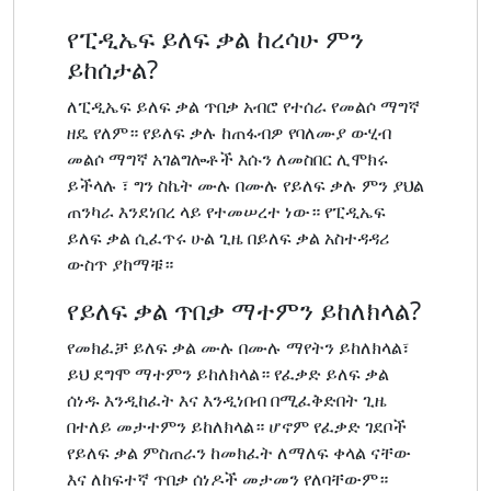
የፒዲኤፍ ይለፍ ቃል ከረሳሁ ምን
ይከሰታል?
ለፒዲኤፍ ይለፍ ቃል ጥበቃ አብሮ የተሰራ የመልሶ ማግኛ
ዘዴ የለም። የይለፍ ቃሉ ከጠፋብዎ የባለሙያ ውሂብ
መልሶ ማግኛ አገልግሎቶች እሱን ለመስበር ሊሞክሩ
ይችላሉ ፣ ግን ስኬት ሙሉ በሙሉ የይለፍ ቃሉ ምን ያህል
ጠንካራ እንደነበረ ላይ የተመሠረተ ነው። የፒዲኤፍ
ይለፍ ቃል ሲፈጥሩ ሁል ጊዜ በይለፍ ቃል አስተዳዳሪ
ውስጥ ያከማቹ።
የይለፍ ቃል ጥበቃ ማተምን ይከለክላል?
የመክፈቻ ይለፍ ቃል ሙሉ በሙሉ ማየትን ይከለክላል፣
ይህ ደግሞ ማተምን ይከለክላል። የፈቃድ ይለፍ ቃል
ሰነዱ እንዲከፈት እና እንዲነበብ በሚፈቅድበት ጊዜ
በተለይ መታተምን ይከለክላል። ሆኖም የፈቃድ ገደቦች
የይለፍ ቃል ምስጠራን ከመክፈት ለማለፍ ቀላል ናቸው
እና ለከፍተኛ ጥበቃ ሰነዶች መታመን የለባቸውም።