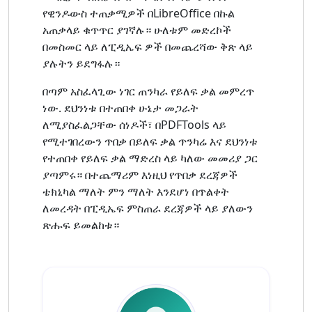
የዊንዶውስ ተጠቃሚዎች በLibreOffice በኩል
አጠቃላይ ቁጥጥር ያገኛሉ። ሁለቱም መድረኮች
በመስመር ላይ ለፒዲኤፍ ዎች በመጨረሻው ቅጽ ላይ
ያሉትን ይደግፋሉ።
በጣም አስፈላጊው ነገር ጠንካራ የይለፍ ቃል መምረጥ
ነው. ደህንነቱ በተጠበቀ ሁኔታ መጋራት
ለሚያስፈልጋቸው ሰነዶች፣ በPDFTools ላይ
የሚተገበረውን ጥበቃ በይለፍ ቃል ጥንካሬ እና ደህንነቱ
የተጠበቀ የይለፍ ቃል ማድረስ ላይ ካለው መመሪያ ጋር
ያጣምሩ። በተጨማሪም እነዚህ የጥበቃ ደረጃዎች
ቴክኒካል ማለት ምን ማለት እንደሆነ በጥልቀት
ለመረዳት በፒዲኤፍ ምስጠራ ደረጃዎች ላይ ያለውን
ጽሑፍ ይመልከቱ።