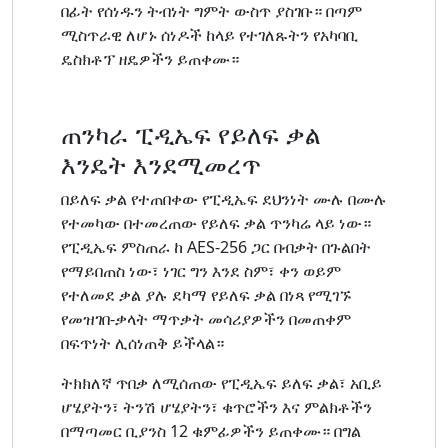
በፊት የሰነዱን ትብነት ግምት ውስጥ ያስገቡ። በጣም
ሚስጥራዊ ለሆኑ ሰነዶች ከላይ የተገለጹትን የአካባቢ
ዴስክቶፕ ዘዴዎችን ይጠቀሙ።
ጠንካራ ፒዲኤፍ የይለፍ ቃል
እንዴት እንደሚመረጥ
በይለፍ ቃል የተጠበቀው የፒዲኤፍ ደህንነት ሙሉ በሙሉ
የተመካው በተመረጠው የይለፍ ቃል ጥንካሬ ላይ ነው።
የፒዲኤፍ ምስጠራ ከ AES-256 ጋር በብቃት በጉልበት
የማይበጠስ ነው፣ ነገር ግን እንደ ስም፣ ቀን ወይም
የተለመደ ቃል ያሉ ደካማ የይለፍ ቃል በነጻ የሚገኙ
የመዝገበ-ቃላት ማጥቃት መሳሪያዎችን በመጠቀም
በፍጥነት ሊሰነጠቅ ይችላል።
ትክክለኛ ጥበቃ ለሚሰጠው የፒዲኤፍ ይለፍ ቃል፣ አቢይ
ሆሄያትን፣ ትንሽ ሆሄያትን፣ ቁጥሮችን እና ምልክቶችን
በማጣመር ቢያንስ 12 ቁምፊዎችን ይጠቀሙ። በግል