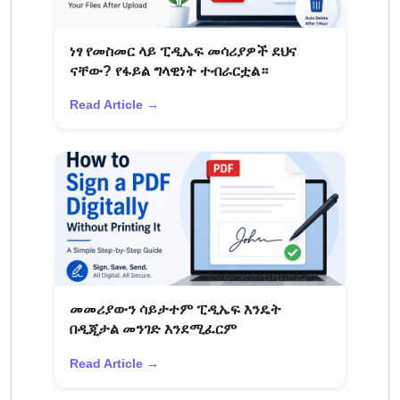
ነፃ የመስመር ላይ ፒዲኤፍ መሳሪያዎች ደህና
ናቸው? የፋይል ግላዊነት ተብራርቷል።
Read Article →
መመሪያውን ሳይታተም ፒዲኤፍ እንዴት
በዲጂታል መንገድ እንደሚፈርም
Read Article →