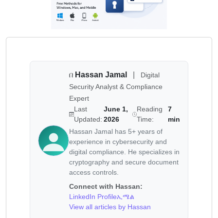
በ
Hassan Jamal
|
Digital
Security Analyst & Compliance
Expert
Last
June 1,
Reading
7
Updated:
2026
Time:
min
Hassan Jamal has 5+ years of
experience in cybersecurity and
digital compliance. He specializes in
cryptography and secure document
access controls.
Connect with Hassan:
LinkedIn Profile
ኢሜል
View all articles by Hassan