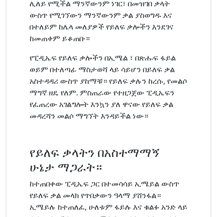
ሊለይ የሚችል ማንኛውንም ነገር፣ በመዝገበ ቃላት
ውስጥ የሚገኘውን ማንኛውንም ቃል ያስወግዱ እና
በተለይም ከሌላ መለያዎች የይለፍ ቃሎችን እንደገና
ከመጠቀም ይቆጠቡ።
የፒዲኤፍ የይለፍ ቃሎችን በኢሜል ፣ በጽሑፍ ፋይል
ወይም በተለጣፊ ማስታወሻ ላይ ሳይሆን በይለፍ ቃል
አስተዳዳሪ ውስጥ ያከማቹ። የይለፍ ቃሉን ከረሱ, የመልሶ
ማግኛ ዘዴ የለም. ምስጠራው የተዘጋጀው ፒዲኤፍን
የፈጠረው አገልግሎት እንኳን ያለ ዋናው የይለፍ ቃል
መዳረሻን መልሶ ማግኘት እንዳይችል ነው።
የይለፍ ቃላትን በአስተማማኝ
ሁኔታ ማጋራት።
ከተጠበቀው ፒዲኤፍ ጋር በተመሳሳይ ኢሜይል ውስጥ
የይለፍ ቃል መላክ የጥበቃውን ዓላማ ያሸንፋል።
ኢሜይሉ ከተጠለፈ, ሁለቱም ፋይሉ እና ቁልፉ አንድ ላይ