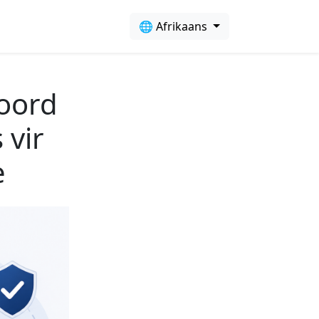
🌐 Afrikaans
oord
 vir
e