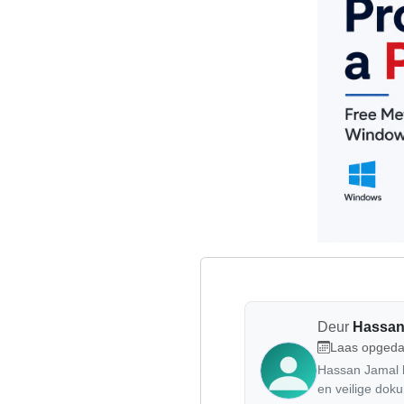
Deur
Hassan
Laas opgeda
Hassan Jamal he
en veilige do