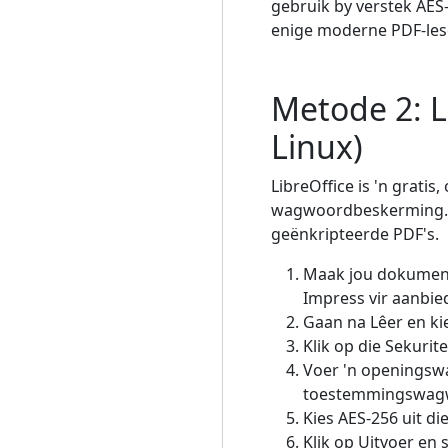
gebruik by verstek AES-
enige moderne PDF-lese
Metode 2: L
Linux)
LibreOffice is 'n grat
wagwoordbeskerming. Di
geënkripteerde PDF's.
Maak jou dokument 
Impress vir aanbie
Gaan na Lêer en ki
Klik op die Sekurit
Voer 'n openingswa
toestemmingswagwo
Kies AES-256 uit di
Klik op Uitvoer en s