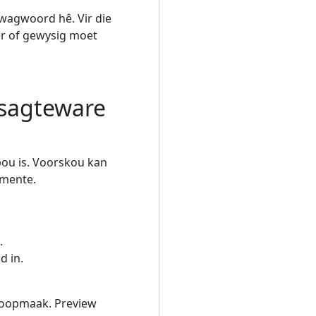
wagwoord hê. Vir die
r of gewysig moet
 sagteware
ebou is. Voorskou kan
umente.
.
d in.
l oopmaak. Preview