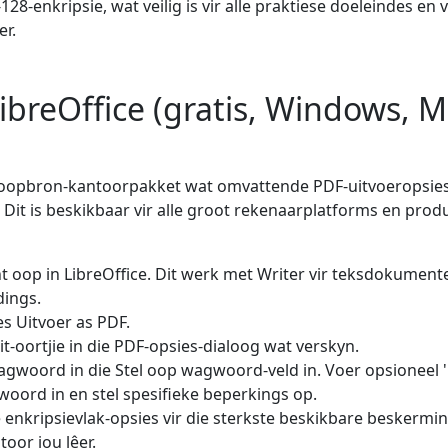
128-enkripsie, wat veilig is vir alle praktiese doeleindes en
r.
ibreOffice (gratis, Windows, 
is, oopbron-kantoorpakket wat omvattende PDF-uitvoeropsies 
t is beskikbaar vir alle groot rekenaarplatforms en prod
oop in LibreOffice. Dit werk met Writer vir teksdokumente, 
dings.
es Uitvoer as PDF.
eit-oortjie in die PDF-opsies-dialoog wat verskyn.
gwoord in die Stel oop wagwoord-veld in. Voer opsioneel 
ord in en stel spesifieke beperkings op.
e enkripsievlak-opsies vir die sterkste beskikbare beskermin
toor jou lêer.