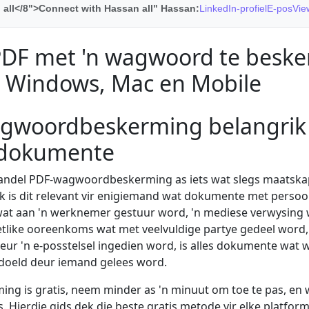
all</8">Connect with Hassan all" Hassan:
LinkedIn-profiel
E-pos
Vie
DF met 'n wagwoord te besker
r Windows, Mac en Mobile
woordbeskerming belangrik i
 dokumente
ndel PDF-wagwoordbeskerming as iets wat slegs maatskap
yk is dit relevant vir enigiemand wat dokumente met persoon
e wat aan 'n werknemer gestuur word, 'n mediese verwysing
tlike ooreenkoms wat met veelvuldige partye gedeel word, 
ur 'n e-posstelsel ingedien word, is alles dokumente wat 
edoeld deur iemand gelees word.
 is gratis, neem minder as 'n minuut om toe te pas, en w
. Hierdie gids dek die beste gratis metode vir elke platfor