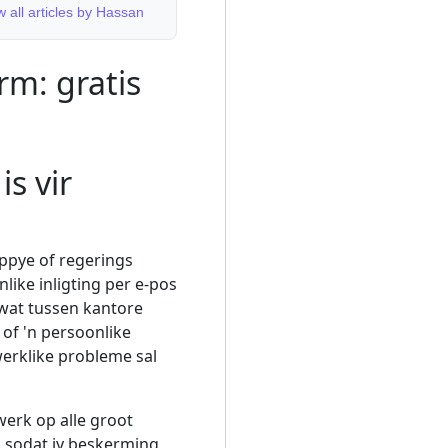
w all articles by Hassan
m: gratis
s vir
pye of regerings
like inligting per e-pos
 wat tussen kantore
of 'n persoonlike
werklike probleme sal
erk op alle groot
m sodat jy beskerming