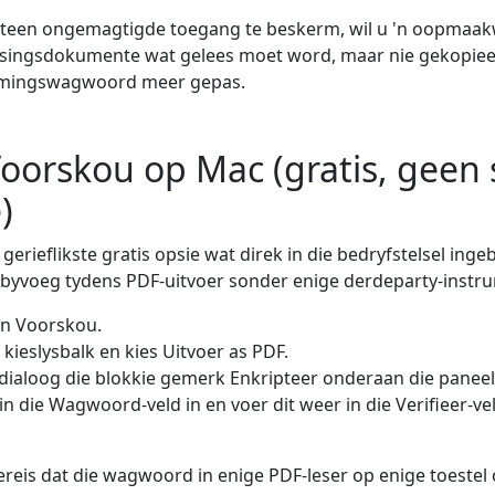
 teen ongemagtigde toegang te beskerm, wil u 'n oopmaak
ysingsdokumente wat gelees moet word, maar nie gekopiee
emmingswagwoord meer gepas.
oorskou op Mac (gratis, geen
)
gerieflikste gratis opsie wat direk in die bedryfstelsel ing
voeg tydens PDF-uitvoer sonder enige derdeparty-instr
in Voorskou.
 kieslysbalk en kies Uitvoer as PDF.
rdialoog die blokkie gemerk Enkripteer onderaan die paneel
 die Wagwoord-veld in en voer dit weer in die Verifieer-vel
ereis dat die wagwoord in enige PDF-leser op enige toeste