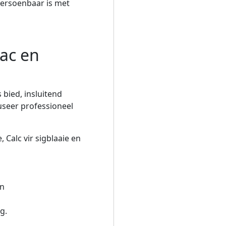
 versoenbaar is met
Mac en
bied, insluitend
useer professioneel
Calc vir sigblaaie en
'n
g.