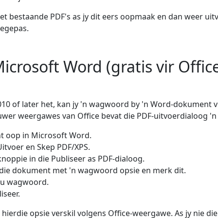
et bestaande PDF's as jy dit eers oopmaak en dan weer uit
oegepas.
crosoft Word (gratis vir Offic
010 of later het, kan jy 'n wagwoord by 'n Word-dokument 
wer weergawes van Office bevat die PDF-uitvoerdialoog 'n 
 oop in Microsoft Word.
Uitvoer en Skep PDF/XPS.
knoppie in die Publiseer as PDF-dialoog.
 die dokument met 'n wagwoord opsie en merk dit.
jou wagwoord.
iseer.
hierdie opsie verskil volgens Office-weergawe. As jy nie d