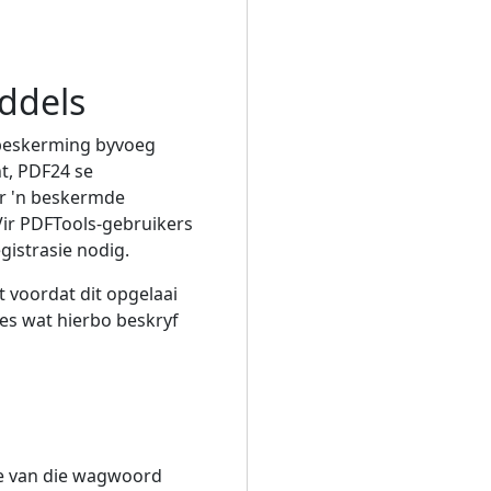
ddels
dbeskerming byvoeg
t, PDF24 se
ur 'n beskermde
Vir PDFTools-gebruikers
gistrasie nodig.
 voordat dit opgelaai
es wat hierbo beskryf
te van die wagwoord