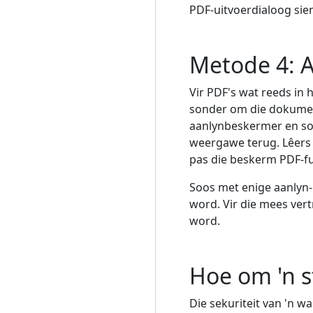
PDF-uitvoerdialoog sien
Metode 4: 
Vir PDF's wat reeds i
sonder om die dokument
aanlynbeskermer en soo
weergawe terug. Lêers 
pas die beskerm PDF-fu
Soos met enige aanlyn-
word. Vir die mees ver
word.
Hoe om 'n s
Die sekuriteit van 'n 