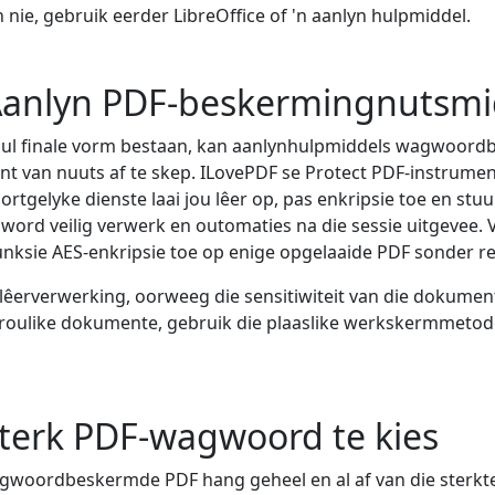
 nie, gebruik eerder LibreOffice of 'n aanlyn hulpmiddel.
Aanlyn PDF-beskermingnutsmi
n hul finale vorm bestaan, kan aanlynhulpmiddels wagwoor
 van nuuts af te skep. ILovePDF se Protect PDF-instrumen
rtgelyke dienste laai jou lêer op, pas enkripsie toe en stu
word veilig verwerk en outomaties na die sessie uitgevee. 
nksie AES-enkripsie toe op enige opgelaaide PDF sonder re
lêerverwerking, oorweeg die sensitiwiteit van die dokument
troulike dokumente, gebruik die plaaslike werkskermmetod
terk PDF-wagwoord te kies
wagwoordbeskermde PDF hang geheel en al af van die sterk