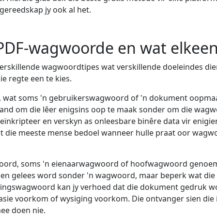
gereedskap jy ook al het.
 PDF-wagwoorde en wat elkee
rskillende wagwoordtipes wat verskillende doeleindes dien,
ie regte een te kies.
 wat soms 'n gebruikerswagwoord of 'n dokument oop
and om die lêer enigsins oop te maak sonder om die wagwo
eïnkripteer en verskyn as onleesbare binêre data vir enigi
s wat die meeste mense bedoel wanneer hulle praat oor wag
ord, soms 'n eienaarwagwoord of hoofwagwoord genoem, 
 gelees word sonder 'n wagwoord, maar beperk wat die 
ingswagwoord kan jy verhoed dat die dokument gedruk wo
asie voorkom of wysiging voorkom. Die ontvanger sien die
ee doen nie.