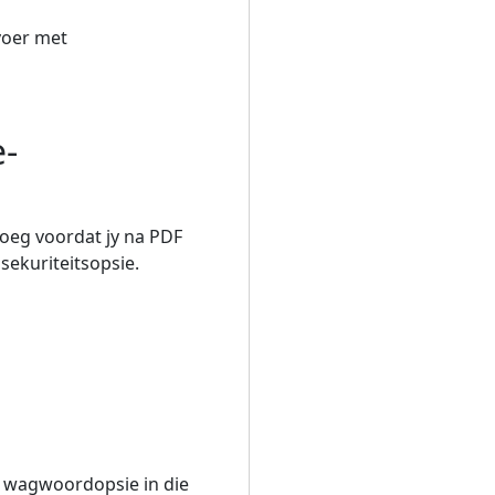
voer met
e-
voeg voordat jy na PDF
sekuriteitsopsie.
ie wagwoordopsie in die