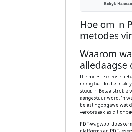
Bekyk Hassan 
Hoe om 'n P
metodes vi
Waarom wag
alledaagse
Die meeste mense beha
nodig het. In die prakt
stuur. 'n Betaalstroki
aangestuur word, 'n we
belastingopgawe wat de
veroorsaak as dit onb
PDF-wagwoordbeskerming
platforms en PDF-lesers