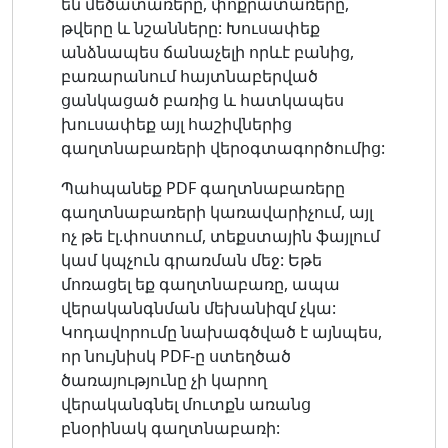
են մեծատառերը, փոքրատառերը,
թվերը և նշանները: Խուսափեք
անձնապես ճանաչելի որևէ բանից,
բառարանում հայտնաբերված
ցանկացած բառից և հատկապես
խուսափեք այլ հաշիվներից
գաղտնաբառերի վերօգտագործումից:
Պահպանեք PDF գաղտնաբառերը
գաղտնաբառերի կառավարիչում, այլ
ոչ թե էլ.փոստում, տեքստային ֆայլում
կամ կպչուն գրառման մեջ: Եթե ​​
մոռացել եք գաղտնաբառը, ապա
վերականգնման մեխանիզմ չկա:
Կոդավորումը նախագծված է այնպես,
որ նույնիսկ PDF-ը ստեղծած
ծառայությունը չի կարող
վերականգնել մուտքն առանց
բնօրինակ գաղտնաբառի: