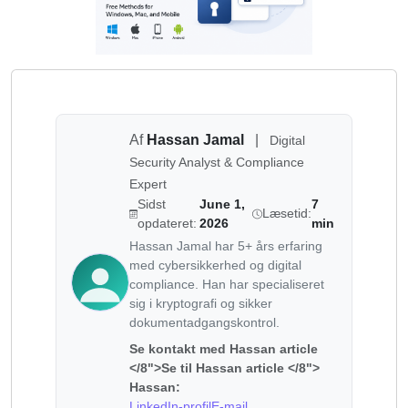
Af
Hassan Jamal
|
Digital
Security Analyst & Compliance
Expert
Sidst
June 1,
7
Læsetid:
opdateret:
2026
min
Hassan Jamal har 5+ års erfaring
med cybersikkerhed og digital
compliance. Han har specialiseret
sig i kryptografi og sikker
dokumentadgangskontrol.
Se kontakt med Hassan article
</8">Se til Hassan article </8">
Hassan:
LinkedIn-profil
E-mail